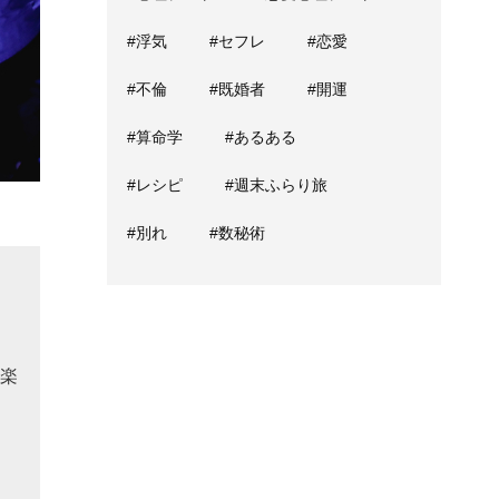
#浮気
#セフレ
#恋愛
#不倫
#既婚者
#開運
#算命学
#あるある
#レシピ
#週末ふらり旅
#別れ
#数秘術
楽