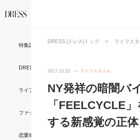
DRESS [ドレス]トップ
ライフスタ
特集記事
DRESS部活
2017.10.23
ライフスタイル
NY発祥の暗闇バ
ライフスタイル
「FEELCYCL
ファッション
する新感覚の正体
恋愛/結婚/離婚