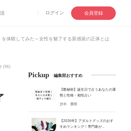
ログイン
部活
会員登録
LE」を体験してみた～女性を魅了する新感覚の正体とは
(96)
Pickup
編集部おすすめ
【数秘術】誕生日で占うあなたの運
了
勢と性格・相性占い
沙木 貴咲
【2026年】アダルトグッズのおす
すめランキング！専門家が...