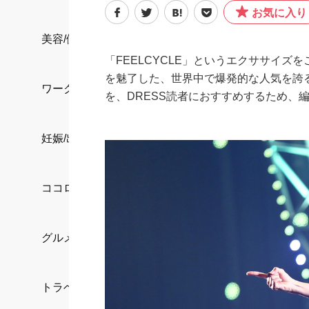
お気に入り
美容/健康
「FEELCYCLE」というエクササイ
を魅了した、世界中で爆発的な人気を誇る
ワークスタイル
を、DRESS読者におすすめするため、
妊娠/出産/家族
ココロ/カラダ
グルメ
トラベル