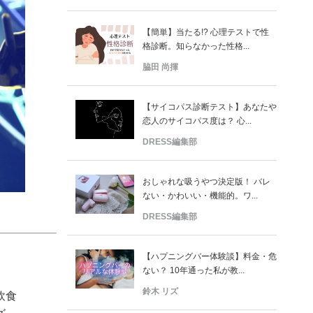
【簡単】当たる!? 心理テストで性
格診断。知らなかった性格...
脇田 尚揮
【サイコパス診断テスト】あなたや
恋人のサイコパス度は？ 心...
DRESS編集部
おしゃれな吸うやつ決定版！ バレ
ない・かわいい・機能的。ワ...
DRESS編集部
【ハプニングバー体験談】料金・危
ない？ 10年通った私が教...
鈴木 リズ
飲食