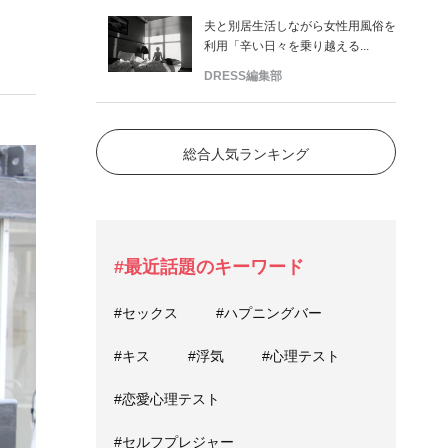
夫と別居生活しながら女性用風俗を
利用「辛い日々を乗り越える...
DRESS編集部
総合人気ランキング
#最近話題のキーワード
#セックス
#ハプニングバー
#キス
#浮気
#心理テスト
#恋愛心理テスト
#セルフプレジャー