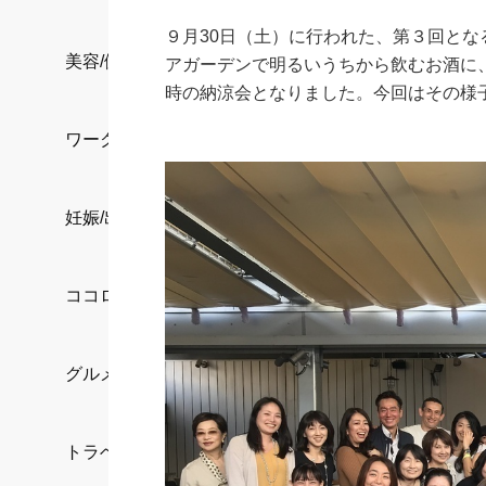
９月30日（土）に行われた、第３回とな
美容/健康
アガーデンで明るいうちから飲むお酒に
時の納涼会となりました。今回はその様
ワークスタイル
妊娠/出産/家族
ココロ/カラダ
グルメ
トラベル