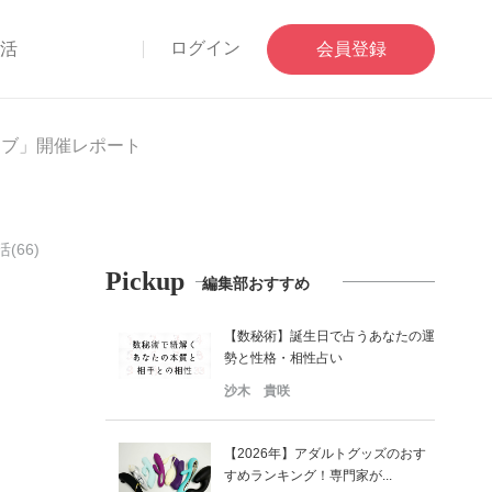
ログイン
部活
会員登録
イブ」開催レポート
(66)
Pickup
編集部おすすめ
イ
【数秘術】誕生日で占うあなたの運
勢と性格・相性占い
沙木 貴咲
【2026年】アダルトグッズのおす
すめランキング！専門家が...