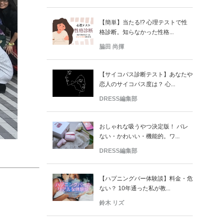
【簡単】当たる!? 心理テストで性
格診断。知らなかった性格...
脇田 尚揮
【サイコパス診断テスト】あなたや
恋人のサイコパス度は？ 心...
DRESS編集部
おしゃれな吸うやつ決定版！ バレ
ない・かわいい・機能的。ワ...
DRESS編集部
【ハプニングバー体験談】料金・危
ない？ 10年通った私が教...
鈴木 リズ