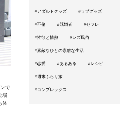
#アダルトグッズ
#ラブグッズ
#不倫
#既婚者
#セフレ
#性欲と情熱
#レズ風俗
#素敵なひとの素敵な生活
#恋愛
#あるある
#レシピ
#週末ふらり旅
デンで
#コンプレックス
会場
も体