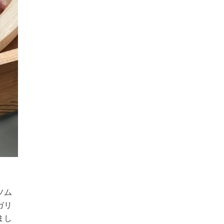
ソム
ガリ
まし