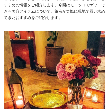
すすめの情報をご紹介します。今回はモロッコでゲットで
美容/健康
きる美容アイテムについて、筆者が実際に現地で買い求め
てきたおすすめをご紹介します。
ワークスタイル
妊娠/出産/家族
ココロ/カラダ
グルメ
トラベル
カルチャー/エンタメ