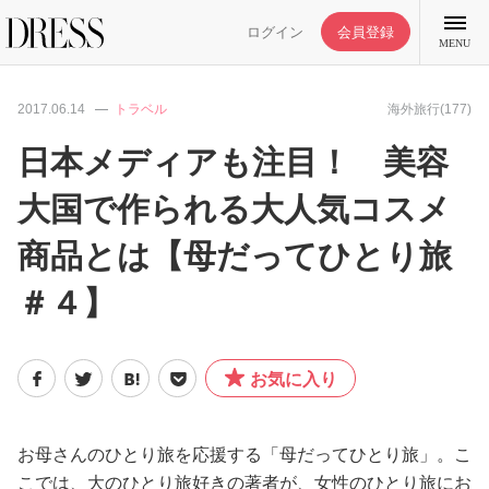
ログイン
会員登録
MENU
2017.06.14
トラベル
海外旅行(177)
日本メディアも注目！ 美容
大国で作られる大人気コスメ
特集記事
商品とは【母だってひとり旅
DRESS部活
＃４】
ライフスタイル
お気に入り
ファッション
お母さんのひとり旅を応援する「母だってひとり旅」。こ
恋愛/結婚/離婚
こでは、大のひとり旅好きの著者が、女性のひとり旅にお