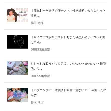
【簡単】当たる!? 心理テストで性格診断。知らなかった
性格...
脇田 尚揮
【サイコパス診断テスト】あなたや恋人のサイコパス度
は？ 心...
DRESS編集部
おしゃれな吸うやつ決定版！ バレない・かわいい・機能
的。ワ...
DRESS編集部
【ハプニングバー体験談】料金・危ない？ 10年通った私
が教...
鈴木 リズ