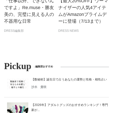
「仕事以外、できないん
【最大20%OFF】ウーマ
ですよ」Re.muse・勝友
ナイザーの人気4アイテ
美の、完璧に見える人の
ムがAmazonプライムデ
不器用な日常
ーに登場（7/13まで）
DRESS編集部
DRESS NEWS
Pickup
編集部おすすめ
【数秘術】誕生日で占うあなたの運勢と性格・相性占い
沙木 貴咲
【2026年】アダルトグッズのおすすめランキング！専門
家が...