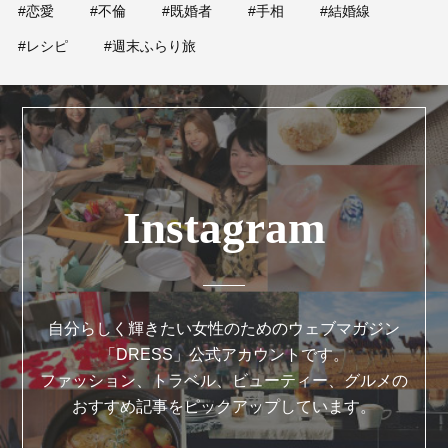
#恋愛
#不倫
#既婚者
#手相
#結婚線
#レシピ
#週末ふらり旅
Instagram
自分らしく輝きたい女性のためのウェブマガジン
「DRESS」公式アカウントです。
ファッション、トラベル、ビューティー、グルメの
おすすめ記事をピックアップしています。