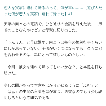
占い
恋人を実家に連れて帰るのって、気が重い……【遊び人だ
った僕が恋人を実家に連れて帰った】#1
性と愛
実家の面々との電話で、ひと通りの会話を終えた後、「帰
ゲーム
省のことなんやけど」と母親に切り出した。
「うんうん」と母は返す。向こうは毎年の恒例行事くらい
にしか思っていない。子供がいくつになっても、久々に顔
を合わせるのは、親にとって嬉しいものらしい。
「今回、彼女を連れて帰ってもいいかな？」と本題を打ち
明けた。
少しの間があって本意をはかりかねるように「ふむ」と
「はぁ」の中間の言葉を母が放つ。唐突なのでもう少し説
明しろという雰囲気である。