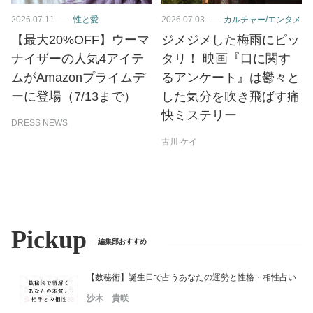
2026.07.11
性と愛
2026.07.03
カルチャー/エンタメ
【最大20%OFF】ウーマ
ジメジメした梅雨にピッ
ナイザーの人気4アイテ
タリ！ 映画『口に関す
ムがAmazonプライムデ
るアンケート』は鬱々と
ーに登場（7/13まで）
した気分を吹き飛ばす痛
快ミステリー
DRESS NEWS
古川 ケイ
Pickup
編集部おすすめ
【数秘術】誕生日で占うあなたの運勢と性格・相性占い
沙木 貴咲