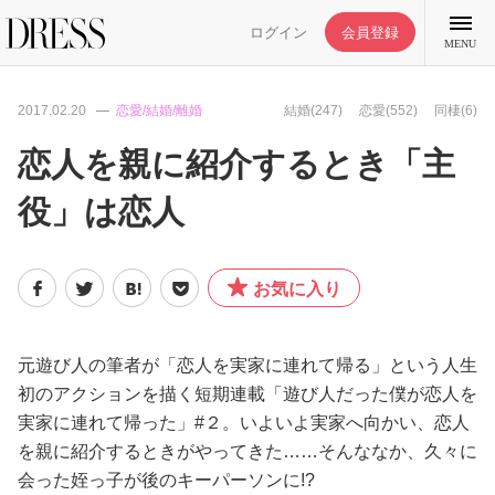
ログイン
会員登録
MENU
2017.02.20
恋愛/結婚/離婚
結婚(247)
恋愛(552)
同棲(6)
恋人を親に紹介するとき「主
役」は恋人
特集記事
DRESS部活
お気に入り
ライフスタイル
元遊び人の筆者が「恋人を実家に連れて帰る」という人生
初のアクションを描く短期連載「遊び人だった僕が恋人を
ファッション
実家に連れて帰った」#２。いよいよ実家へ向かい、恋人
を親に紹介するときがやってきた……そんななか、久々に
恋愛/結婚/離婚
会った姪っ子が後のキーパーソンに!?