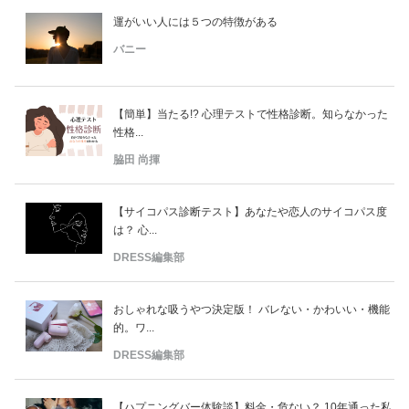
運がいい人には５つの特徴がある
バニー
【簡単】当たる!? 心理テストで性格診断。知らなかった
性格...
脇田 尚揮
【サイコパス診断テスト】あなたや恋人のサイコパス度
は？ 心...
DRESS編集部
おしゃれな吸うやつ決定版！ バレない・かわいい・機能
的。ワ...
DRESS編集部
【ハプニングバー体験談】料金・危ない？ 10年通った私