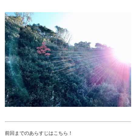
美容/健康
ワークスタイル
妊娠/出産/家族
ココロ/カラダ
グルメ
トラベル
カルチャー/エンタメ
前回までのあらすじはこちら！