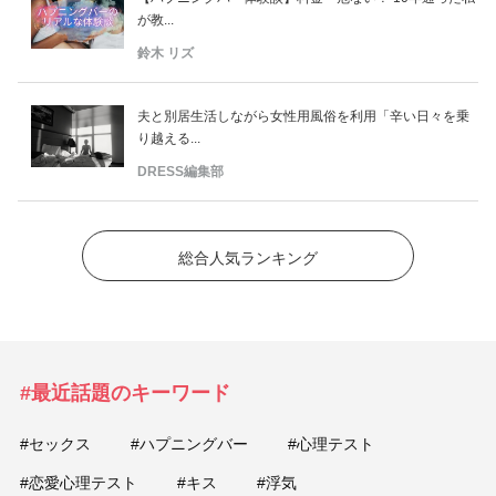
が教...
鈴木 リズ
夫と別居生活しながら女性用風俗を利用「辛い日々を乗
り越える...
DRESS編集部
総合人気ランキング
#最近話題のキーワード
#セックス
#ハプニングバー
#心理テスト
#恋愛心理テスト
#キス
#浮気