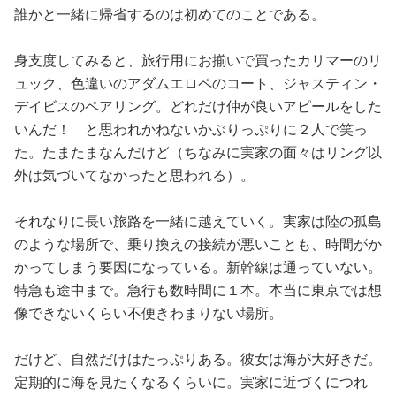
誰かと一緒に帰省するのは初めてのことである。
身支度してみると、旅行用にお揃いで買ったカリマーのリ
ュック、色違いのアダムエロペのコート、ジャスティン・
デイビスのペアリング。どれだけ仲が良いアピールをした
いんだ！ と思われかねないかぶりっぷりに２人で笑っ
た。たまたまなんだけど（ちなみに実家の面々はリング以
外は気づいてなかったと思われる）。
それなりに長い旅路を一緒に越えていく。実家は陸の孤島
のような場所で、乗り換えの接続が悪いことも、時間がか
かってしまう要因になっている。新幹線は通っていない。
特急も途中まで。急行も数時間に１本。本当に東京では想
像できないくらい不便きわまりない場所。
だけど、自然だけはたっぷりある。彼女は海が大好きだ。
定期的に海を見たくなるくらいに。実家に近づくにつれ