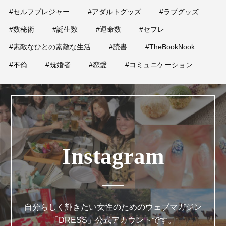
#セルフプレジャー
#アダルトグッズ
#ラブグッズ
#数秘術
#誕生数
#運命数
#セフレ
#素敵なひとの素敵な生活
#読書
#TheBookNook
#不倫
#既婚者
#恋愛
#コミュニケーション
Instagram
自分らしく輝きたい女性のためのウェブマガジン
「DRESS」公式アカウントです。