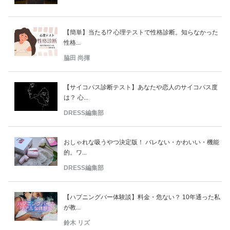
【簡単】当たる!? 心理テストで性格診断。知らなかった
性格...
脇田 尚揮
【サイコパス診断テスト】あなたや恋人のサイコパス度
は？ 心...
DRESS編集部
おしゃれな吸うやつ決定版！ バレない・かわいい・機能
的。ワ...
DRESS編集部
【ハプニングバー体験談】料金・危ない？ 10年通った私
が教...
鈴木 リズ