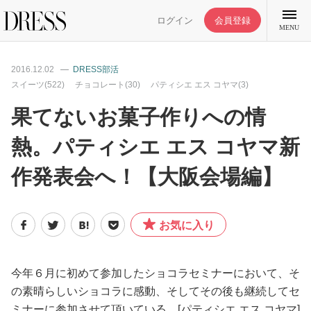
ログイン
会員登録
MENU
2016.12.02
DRESS部活
スイーツ(522)
チョコレート(30)
パティシエ エス コヤマ(3)
果てないお菓子作りへの情
特集記事
熱。パティシエ エス コヤマ新
作発表会へ！【大阪会場編】
DRESS部活
ライフスタイル
お気に入り
ファッション
今年６月に初めて参加したショコラセミナーにおいて、そ
の素晴らしいショコラに感動、そしてその後も継続してセ
恋愛/結婚/離婚
ミナーに参加させて頂いている、[パティシエ エス コヤマ]