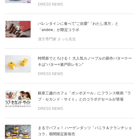
DRESS NEWS
バレンタインに食べて“ご自愛”「わたし漢方」と
「andew」が限定コラボ
漢方専門家 さっち先生
時間差でとろける！ 大人気カノーブルの新作バターケー
キは“バター×瀬戸田レモン”
DRESS NEWS
銀座三越のカフェ「ボンボヌール」にフランス映画『ラ
ブ・セカンド・サイト』とのコラボデセールが登場
DRESS NEWS
まるでパフェ！ ハーゲンダッツ「バニラ＆クランチショ
コラ」期間限定新発売