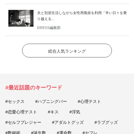
夫と別居生活しながら女性用風俗を利用「辛い日々を乗
り越える...
DRESS編集部
総合人気ランキング
#最近話題のキーワード
#セックス
#ハプニングバー
#心理テスト
#恋愛心理テスト
#キス
#浮気
#セルフプレジャー
#アダルトグッズ
#ラブグッズ
#数秘術
#誕生数
#運命数
#セフレ