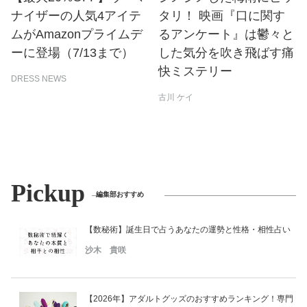
ナイザーの人気4アイテ
タリ！ 映画『口に関す
ムがAmazonプライムデ
るアンケート』は鬱々と
ーに登場（7/13まで）
した気分を吹き飛ばす痛
快ミステリー
DRESS NEWS
古川 ケイ
Pickup
編集部おすすめ
【数秘術】誕生日で占うあなたの運勢と性格・相性占い
沙木 貴咲
【2026年】アダルトグッズのおすすめランキング！専門