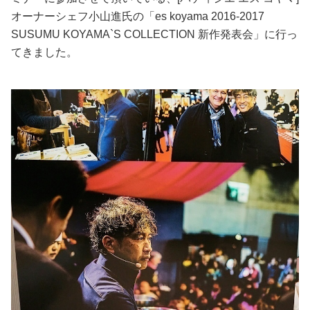
オーナーシェフ小山進氏の「es koyama 2016-2017
美容/健康
SUSUMU KOYAMA`S COLLECTION 新作発表会」に行っ
てきました。
ワークスタイル
妊娠/出産/家族
ココロ/カラダ
グルメ
トラベル
カルチャー/エンタメ