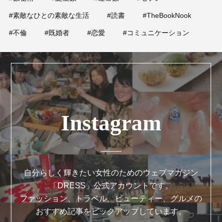
#素敵なひとの素敵な生活
#読書
#TheBookNook
#不倫
#既婚者
#恋愛
#コミュニケーション
Instagram
自分らしく輝きたい女性のためのウェブマガジン
「DRESS」公式アカウントです。
ファッション、トラベル、ビューティー、グルメの
おすすめ記事をピックアップしています。