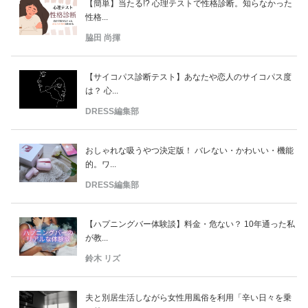
【簡単】当たる!? 心理テストで性格診断。知らなかった
性格...
脇田 尚揮
【サイコパス診断テスト】あなたや恋人のサイコパス度
は？ 心...
DRESS編集部
おしゃれな吸うやつ決定版！ バレない・かわいい・機能
的。ワ...
DRESS編集部
【ハプニングバー体験談】料金・危ない？ 10年通った私
が教...
鈴木 リズ
夫と別居生活しながら女性用風俗を利用「辛い日々を乗