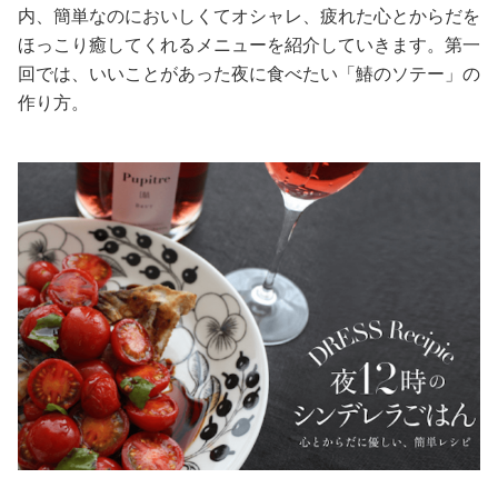
内、簡単なのにおいしくてオシャレ、疲れた心とからだを
美容/健康
ほっこり癒してくれるメニューを紹介していきます。第一
回では、いいことがあった夜に食べたい「鰆のソテー」の
作り方。
ワークスタイル
妊娠/出産/家族
ココロ/カラダ
グルメ
トラベル
カルチャー/エンタメ