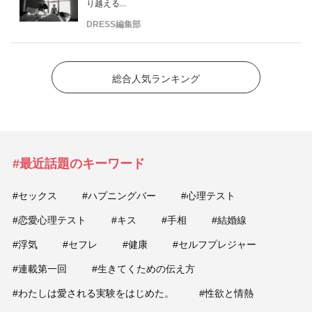
り越える...
DRESS編集部
総合人気ランキング
#最近話題のキーワード
#セックス
#ハプニングバー
#心理テスト
#恋愛心理テスト
#キス
#手相
#結婚線
#浮気
#セフレ
#健康
#セルフプレジャー
#連載第一回
#生きてくための伝え方
#わたしは愛される実験をはじめた。
#性欲と情熱