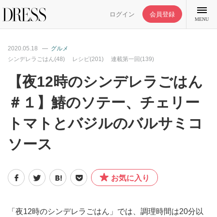
ログイン
会員登録
MENU
2020.05.18
グルメ
シンデレラごはん(48)
レシピ(201)
連載第一回(139)
【夜12時のシンデレラごはん
特集記事
＃１】鰆のソテー、チェリー
トマトとバジルのバルサミコ
DRESS部活
ソース
ライフスタイル
お気に入り
ファッション
恋愛/結婚/離婚
「夜12時のシンデレラごはん」では、調理時間は20分以