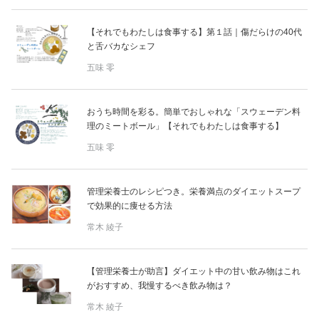
【それでもわたしは食事する】第１話｜傷だらけの40代
と舌バカなシェフ
五味 零
おうち時間を彩る。簡単でおしゃれな「スウェーデン料
理のミートボール」【それでもわたしは食事する】
五味 零
管理栄養士のレシピつき。栄養満点のダイエットスープ
で効果的に痩せる方法
常木 綾子
【管理栄養士が助言】ダイエット中の甘い飲み物はこれ
がおすすめ、我慢するべき飲み物は？
常木 綾子