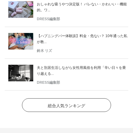
おしゃれな吸うやつ決定版！ バレない・かわいい・機能
的。ワ...
DRESS編集部
【ハプニングバー体験談】料金・危ない？ 10年通った私
が教...
鈴木 リズ
夫と別居生活しながら女性用風俗を利用「辛い日々を乗
り越える...
DRESS編集部
総合人気ランキング