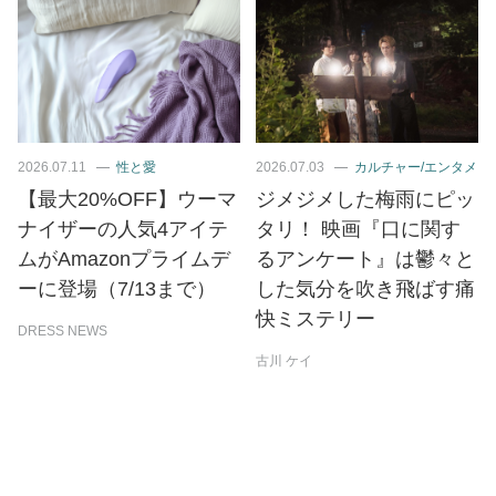
2026.07.11
性と愛
2026.07.03
カルチャー/エンタメ
【最大20%OFF】ウーマ
ジメジメした梅雨にピッ
ナイザーの人気4アイテ
タリ！ 映画『口に関す
ムがAmazonプライムデ
るアンケート』は鬱々と
ーに登場（7/13まで）
した気分を吹き飛ばす痛
快ミステリー
DRESS NEWS
古川 ケイ