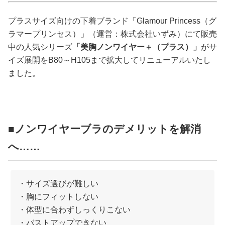
占い
プラスサイズ向けの下着ブランド「Glamour Princess（グ
性と愛
ラマープリンセス）」（運営：株式会社いずみ）にて販売
中の人気シリーズ
「美胸ノンワイヤー＋（プラス）」
がサ
イズ展開をB80～H105まで拡大してリニューアルいたし
ゲーム
ました。
■ノンワイヤーブラのデメリットを解消
へ……
・サイズ選びが難しい
・胸にフィットしない
・体型に合わずしっくりこない
・バストアップできない