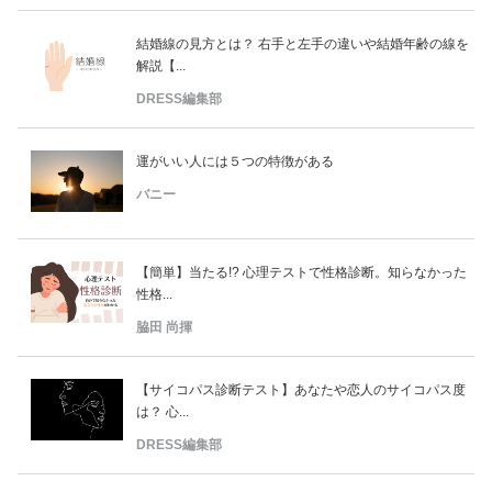
結婚線の見方とは？ 右手と左手の違いや結婚年齢の線を
解説【...
DRESS編集部
運がいい人には５つの特徴がある
バニー
【簡単】当たる!? 心理テストで性格診断。知らなかった
性格...
脇田 尚揮
【サイコパス診断テスト】あなたや恋人のサイコパス度
は？ 心...
DRESS編集部