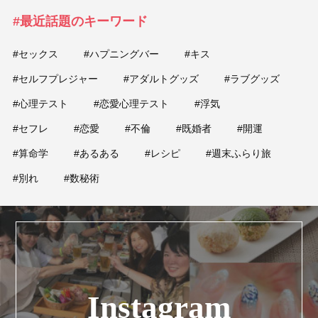
#最近話題のキーワード
#セックス
#ハプニングバー
#キス
#セルフプレジャー
#アダルトグッズ
#ラブグッズ
#心理テスト
#恋愛心理テスト
#浮気
#セフレ
#恋愛
#不倫
#既婚者
#開運
#算命学
#あるある
#レシピ
#週末ふらり旅
#別れ
#数秘術
Instagram