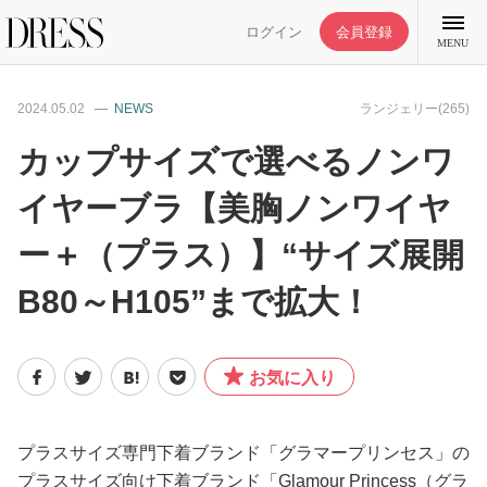
ログイン
会員登録
MENU
2024.05.02
NEWS
ランジェリー(265)
カップサイズで選べるノンワ
イヤーブラ【美胸ノンワイヤ
特集記事
ー＋（プラス）】“サイズ展開
DRESS部活
B80～H105”まで拡大！
ライフスタイル
お気に入り
ファッション
プラスサイズ専門下着ブランド「グラマープリンセス」の
恋愛/結婚/離婚
プラスサイズ向け下着ブランド「Glamour Princess（グラ