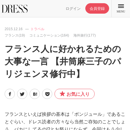
ログイン
会員登録
MENU
2015.12.16
トラベル
フランス(19)
コミュニケーション(164)
海外旅行(177)
フランス人に好かれるための
特集記事
大事な一言 【井筒麻三子のパ
リジェンヌ修行中】
DRESS部活
ライフスタイル
お気に入り
ファッション
フランスといえば挨拶の基本は「ボンジュール」であるこ
とぐらい、ドレス読者の方々なら当然ご存知のことでしょ
恋愛/結婚/離婚
う。バカにしてるの!?とお怒りにならず、今回はもう少し