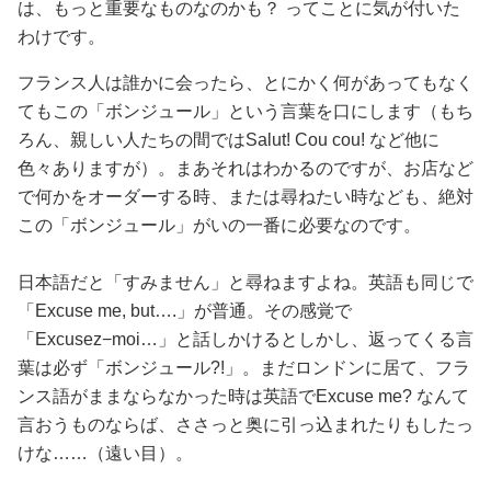
は、もっと重要なものなのかも？ ってことに気が付いた
わけです。
フランス人は誰かに会ったら、とにかく何があってもなく
てもこの「ボンジュール」という言葉を口にします（もち
ろん、親しい人たちの間ではSalut! Cou cou! など他に
色々ありますが）。まあそれはわかるのですが、お店など
で何かをオーダーする時、または尋ねたい時なども、絶対
この「ボンジュール」がいの一番に必要なのです。
日本語だと「すみません」と尋ねますよね。英語も同じで
「Excuse me, but….」が普通。その感覚で
「Excusez−moi…」と話しかけるとしかし、返ってくる言
葉は必ず「ボンジュール?!」。まだロンドンに居て、フラ
ンス語がままならなかった時は英語でExcuse me? なんて
言おうものならば、ささっと奥に引っ込まれたりもしたっ
けな……（遠い目）。