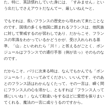
た。特に、英語慣れしていた身には、「すみません」とい
う出だしでさえアウトだなんてー、厳しいねえ〜と。
でもそれは、長いフランスの歴史から培われて来たことな
のです。国境の多くを他国に囲まれるフランスは、他民族
に対して警戒するのが習わしであり、だからこそ、フラン
スの常識をわかっているかどうかが、受け入れられる基
準。「山」といわれたら「川！」と答えるがごとく、ボン
ジュールはフランスでの通行手形（例が古っ）そのものな
のです。
だからこそ。パリに次来る時は、なんでもかんでも「ボン
ジュール！」といってみてください。いいんです、そのあ
とのフランス語はわかんなくたって。その一言は、瞬く間
にフランス人の心を溶かし、ともすれば「フランス人って
感じいいね！」なんて勘違いをするほどに愛想を振りまい
てくれる、魔法の一言に成りうるのですから。