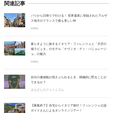
関連記事
パリから日帰りで行ける！ 世界遺産に登録されたアルザ
ス地方のフランスで最も美しい村
natsu
暮らすように旅するイタリア・フィレンツェと「天空の
城ラピュタ」のモデル「チヴィタ・ディ・バニョレージ
ョ」の魅力
natsu
自分の価値観が揺さぶられるとき、積極的に黙ることが
できるか？
まなざしのフェミニズム
【募集終了】自宅からイタリア旅行！フィレンツェ公認
ガイドさんによるオンラインツアー！