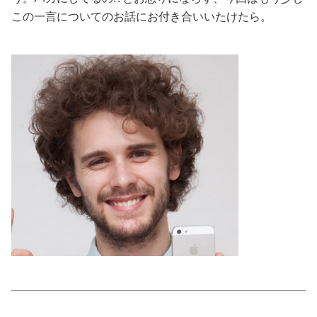
この一言についてのお話にお付き合いいたけたら。
美容/健康
ワークスタイル
妊娠/出産/家族
ココロ/カラダ
グルメ
トラベル
カルチャー/エンタメ