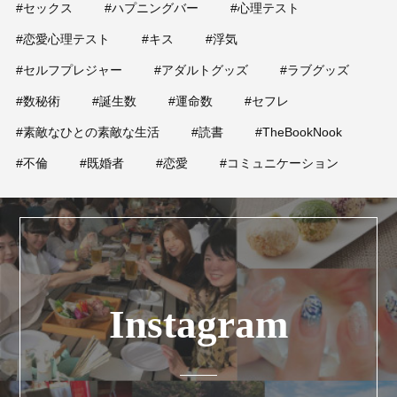
#セックス
#ハプニングバー
#心理テスト
#恋愛心理テスト
#キス
#浮気
#セルフプレジャー
#アダルトグッズ
#ラブグッズ
#数秘術
#誕生数
#運命数
#セフレ
#素敵なひとの素敵な生活
#読書
#TheBookNook
#不倫
#既婚者
#恋愛
#コミュニケーション
Instagram