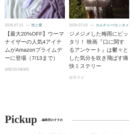
2026.07.11
性と愛
2026.07.03
カルチャー/エンタメ
【最大20%OFF】ウーマ
ジメジメした梅雨にピッ
ナイザーの人気4アイテ
タリ！ 映画『口に関す
ムがAmazonプライムデ
るアンケート』は鬱々と
ーに登場（7/13まで）
した気分を吹き飛ばす痛
快ミステリー
DRESS NEWS
古川 ケイ
Pickup
編集部おすすめ