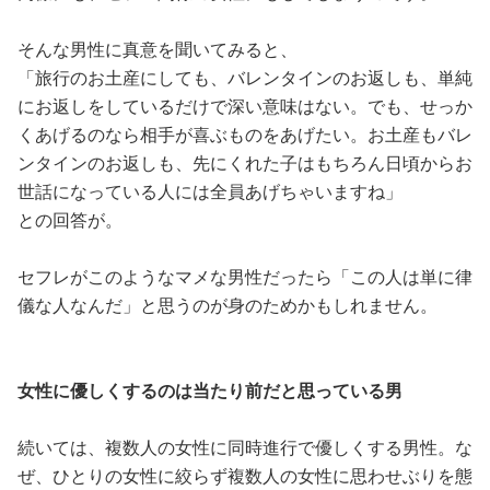
そんな男性に真意を聞いてみると、
「旅行のお土産にしても、バレンタインのお返しも、単純
にお返しをしているだけで深い意味はない。でも、せっか
くあげるのなら相手が喜ぶものをあげたい。お土産もバレ
ンタインのお返しも、先にくれた子はもちろん日頃からお
世話になっている人には全員あげちゃいますね」
との回答が。
セフレがこのようなマメな男性だったら「この人は単に律
儀な人なんだ」と思うのが身のためかもしれません。
女性に優しくするのは当たり前だと思っている男
続いては、複数人の女性に同時進行で優しくする男性。な
ぜ、ひとりの女性に絞らず複数人の女性に思わせぶりを態