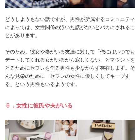
どうしようもない話ですが、男性が所属するコミュニティ
によっては、女性関係の浮いた話がないとバカにされるこ
とがあります。
そのため、彼女や妻がいる友達に対して「俺にはいつでも
デートしてくれる女がいるから寂しくない」とマウントを
とるためにセフレを作る男性も少なからず存在します。そ
んな見栄のために「セフレの女性に優しくしてキープす
る」という男性もいるようです。
５．女性に彼氏や夫がいる