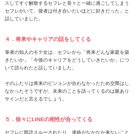
スしてすぐ解散するセフレと長々と一緒に過ごしてしまう
セフレがいて、後者は付き合いたいほどに好きだった」と
話していました。
４．将来やキャリアの話をしてくる
筆者の知人のモテ女は、セフレから「将来どんな家庭を築
きたいか」「今後のキャリアをどうしていきたいか」につ
いて語られたと話していました。
そのふたりは将来のビジョンが合わなかったため交際はし
なかったそうですが、未来のことを語ってくるのは脈あり
サインだと言えるでしょう。
５．徐々にLINEの相性が合ってくる
セフレに既読スルーされたり、連絡がなかなか来ないこと