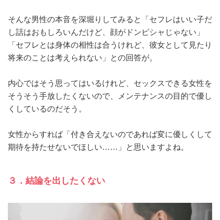
そんな男性の本音を深堀りしてみると「セフレはいい子だ
し話はおもしろいんだけど、顔がドンピシャじゃない」
「セフレとは身体の相性は合うけれど、彼女として見たり
将来のことは考えられない」との回答が。
内心ではそう思ってはいるけれど、セックスできる女性を
そうそう手放したくないので、メンテナンスの目的で優し
くしているのだそう。
女性からすれば「付き合えないのであれば変に優しくして
期待を持たせないでほしい……」と思いますよね。
３．結論を出したくない