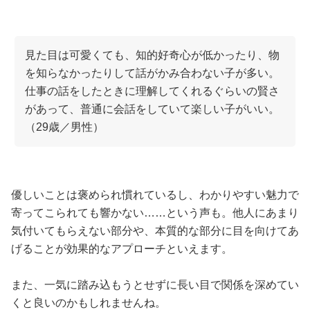
見た目は可愛くても、知的好奇心が低かったり、物
を知らなかったりして話がかみ合わない子が多い。
仕事の話をしたときに理解してくれるぐらいの賢さ
があって、普通に会話をしていて楽しい子がいい。
（29歳／男性）
優しいことは褒められ慣れているし、わかりやすい魅力で
寄ってこられても響かない……という声も。他人にあまり
気付いてもらえない部分や、本質的な部分に目を向けてあ
げることが効果的なアプローチといえます。
また、一気に踏み込もうとせずに長い目で関係を深めてい
くと良いのかもしれませんね。