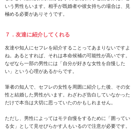
いう男性もいます。相手が既婚者や彼女持ちの場合は、見
極める必要がありそうです。
７．友達に紹介してくれる
友達や知人にセフレを紹介することってあまりないですよ
ね。あるとすれば、それは本命候補の可能性が高いです。
なぜなら一部の男性には「自分が好きな女性を自慢した
い」という心理があるからです。
筆者の知人で、セフレの女性を周囲に紹介した後、その女
性と結婚した男性がいます。わざわざ告白していなかった
だけで本当は大切に思っていたのかもしれません。
ただし、男性によってはモテ自慢をするために「囲ってい
る女」として見せびらかす人もいるので注意が必要です。