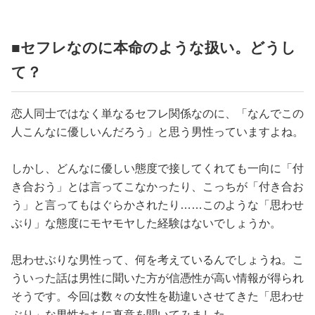
占い
性と愛
■セフレなのに本命のような扱い。どうし
て？
ゲーム
恋人同士ではなく単なるセフレ関係なのに、「なんでこの
人こんなに優しいんだろう」と思う男性っていますよね。
しかし、どんなに優しい態度で接してくれても一向に「付
き合おう」とは言ってこなかったり、こっちが「付き合お
う」と言ってもはぐらかされたり……このような「思わせ
ぶり」な態度にモヤモヤした経験はないでしょうか。
思わせぶりな男性って、何を考えているんでしょうね。こ
ういった話は男性に聞いた方が信憑性が高い情報が得られ
そうです。今回は数々の女性を勘違いさせてきた「思わせ
ぶり」な男性たちに真意を聞いてみました。