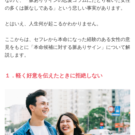
なので、「脈ありサインの恋愛コラムにたどり着いた女性
の多くは脈なしである」という悲しい事実があります。
とはいえ、人生何が起こるかわかりません。
ここからは、セフレから本命になった経験のある女性の意
見をもとに「本命候補に対する脈ありサイン」について解
説します。
１．軽く好意を伝えたときに拒絶しない