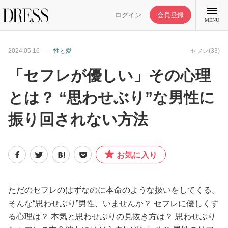
ログイン
会員登録
MENU
2024.05.16
性と愛
セフレ(33)
「セフレが優しい」その心理
とは？ “思わせぶり”な男性に
特集記事
振り回されない方法
DRESS部活
お気に入り
ライフスタイル
ファッション
ただのセフレのはずなのに本命のような扱いをしてくる。
そんな“思わせぶり”男性、いませんか？ セフレに優しくす
る心理は？ 本気と思わせぶりの見抜き方は？ 思わせぶり
恋愛/結婚/離婚