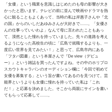
「女優」という職業を意識しはじめたのも母の影響が大き
かったと思います。テレビの前に並んで映画やドラマを熱
心に観ることもよくあって、当時の私は岸惠子さんや『北
の国』からのいしだあゆみさんが大好きで……。「女優さ
んの仕事っていいわよ」なんて母に言われたこともあっ
て、漠然とした憧れを持っていました。先々の進路を考え
るようになった高校生の頃に「広島で就職するよりも、一
度広い世界を見てみたい！」と思って、広島市内にある
「フタバ図書」という本屋さんで『De view（デビュ
ー）』という雑誌を買ったんですよね。その中のホリプロ
スカウトキャラバンのオーディション欄に「今回で初めて
女優を募集する」という旨が書いてあるのを見つけて。芸
能界というよりも女優に憧れを持っていた私は「これ
だ！」と応募を決めました。そこから両親にサインを書い
てもらって応募して……。