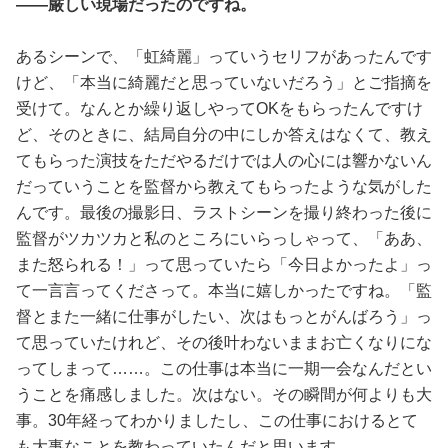
――厳しい現場だったのですね。
あるシーンで、「虹綺麗」っていうセリフがあったんです
けど、「本当に綺麗だと思っていないだろう」とご指摘を
受けて。なんとか繰り返しやってOKをもらったんですけ
ど、そのときに、結局自分の中にしか答えはなくて、教え
てもらった演技をただやるだけでは人の心には響かないん
だっていうことを監督から教えてもらったような気がした
んです。最後の撮影日、ラストシーンを撮り終わった後に
監督がツカツカと私のところにいらっしゃって、「ああ、
また怒られる！」って思っていたら「今日よかったよ」っ
て一言言ってくださって。本当に嬉しかったですね。「監
督とまた一緒に仕事がしたい、次はもっとがんばろう」っ
て思っていたけれど、その後叶わないままお亡くなりにな
ってしまって……。この仕事は本当に一期一会なんだとい
うことを痛感しました。次はない。その瞬間が何よりも大
事。30年経ってわかりましたし、この仕事におけるとて
も大事なことを教わっていたんだと思います。