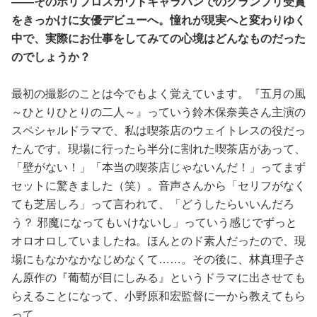
――そのホリプロスカウトキャラバンでのグランプリ受賞
をきっかけに女優デビューへ。憧れが現実へと変わりゆく
中で、実際にお仕事をしてみての心境はどんなものだった
のでしょうか？
最初の撮影のことは今でもよく覚えています。『五月の風
～ひとりひとりの二人～』っていう鈴木保奈美さん主演の
スペシャルドラマで、私は喫茶店のウェイトレスの役だっ
たんです。現場に行ったら半分に割れた喫茶店があって、
「壁がない！」「本当の喫茶店じゃないんだ！」ってまず
セットに驚きました（笑）。音声さんから「セリフがなく
ても芝居しろ」って言われて、「どうしたらいいんだろ
う？ 邪魔になってもいけないし」っていう感じでずっと
オロオロしていましたね。ほんとのド素人だったので、現
場にもなかなかなじめなくて……。その後に、林真理子さ
ん原作の『葡萄が目にしみる』というドラマに出させても
らえることになって、小野原和宏監督に一から教えてもら
って……。