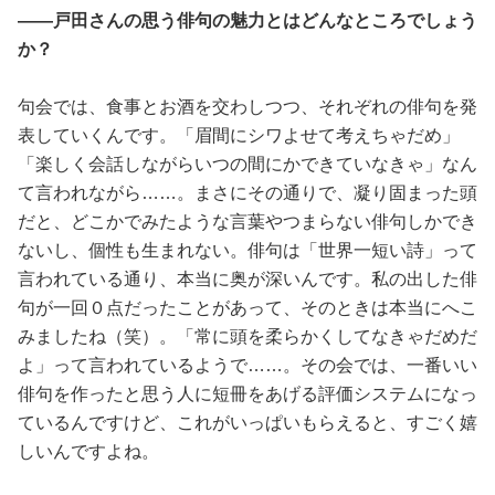
――戸田さんの思う俳句の魅力とはどんなところでしょう
か？
句会では、食事とお酒を交わしつつ、それぞれの俳句を発
表していくんです。「眉間にシワよせて考えちゃだめ」
「楽しく会話しながらいつの間にかできていなきゃ」なん
て言われながら……。まさにその通りで、凝り固まった頭
だと、どこかでみたような言葉やつまらない俳句しかでき
ないし、個性も生まれない。俳句は「世界一短い詩」って
言われている通り、本当に奥が深いんです。私の出した俳
句が一回０点だったことがあって、そのときは本当にへこ
みましたね（笑）。「常に頭を柔らかくしてなきゃだめだ
よ」って言われているようで……。その会では、一番いい
俳句を作ったと思う人に短冊をあげる評価システムになっ
ているんですけど、これがいっぱいもらえると、すごく嬉
しいんですよね。