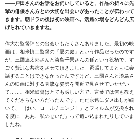
――戸田さんのお話をお伺いしていると、作品の折々に先
輩の俳優さん方との大切な出会いがあったことが伝わって
きます。朝ドラの後は初の映画へ。活躍の場をどんどん広
げられていきますね。
偉大な監督陣との出会いもたくさんありました。最初の映
画は、相米慎二監督の『夏の庭』という作品だったのです
が、三國連太郎さんと淡島千景さんの孫という役柄で、す
ごく贅沢な共演をさせて頂きました。緊張してまともに会
話することはできなかったんですけど、三國さんと淡島さ
んの映画に対する真摯な姿勢を間近で見させていただい
て……。相米監督はとても厳しい方で、言葉では何も教え
てくださらない方だったんです。ただ永遠にダメ出しが続
いて、「はい、ロールチェンジ！」とフィルムが交換され
る度に「ああ、私のせいだ」って追い込まれたりしていま
したね。