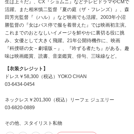
生は上々だ』、CX『ショムニ』などテレビドラマやCMで
活躍。また相米慎二監督『夏の庭（ザ・フレンズ）』、森
田芳光監督『（ハル）』など映画でも活躍。2003年小沼
勝監督の『女はバス停で服を着替えた』では映画初主演。
これまでのおとなしいイメージを鮮やかに裏切る役に挑
み、女優として大きく飛躍。21年公開待機作に、映画
『科捜研の女－劇場版－』、『吟ずる者たち』がある。趣
味は映画鑑賞、読書、音楽鑑賞、俳句、三味線など。
【衣装クレジット】
ドレス￥58,300（税込）YOKO CHAN
03-6434-0454
ネックレス￥201,300（税込）リーフェ ジュエリー
03-6820-0889
その他、スタイリスト私物