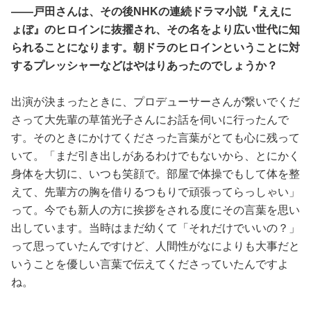
――戸田さんは、その後NHKの連続ドラマ小説『ええに
ょぼ』のヒロインに抜擢され、その名をより広い世代に知
られることになります。朝ドラのヒロインということに対
するプレッシャーなどはやはりあったのでしょうか？
出演が決まったときに、プロデューサーさんが繋いでくだ
さって大先輩の草笛光子さんにお話を伺いに行ったんで
す。そのときにかけてくださった言葉がとても心に残って
いて。「まだ引き出しがあるわけでもないから、とにかく
身体を大切に、いつも笑顔で。部屋で体操でもして体を整
えて、先輩方の胸を借りるつもりで頑張ってらっしゃい」
って。今でも新人の方に挨拶をされる度にその言葉を思い
出しています。当時はまだ幼くて「それだけでいいの？」
って思っていたんですけど、人間性がなによりも大事だと
いうことを優しい言葉で伝えてくださっていたんですよ
ね。