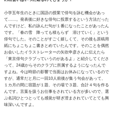
小学五年生のときに国語の授業で俳句を詠む機会があっ
て……。発表後に好きな俳句に投票するという方法だった
んですけど、私の詠んだ句が１番になったことがあったん
です。「春の雪 降っても積もらず 溶けていく」という
俳句でした。そのことがすごく嬉しくて、その後も原稿用
紙にちょこちょこ書きとめていたんです。そのことを偶然
お会いしたイラストレーターの矢吹申彦さんに伝えたら
「東京俳句クラブっていうのがあるよ」と紹介してくださ
って、24歳からそのクラブに所属するようになったんで
すよね。今は時節の影響で当面はお休みになっているので
すが、通常だと月に一回10人前後が集う句会があって、
１カ月の間に宿題が１題、その場で３題、合計４句を作る
んです。言葉を扱うお仕事をされている方が多いので、選
ぶ名詞ひとつとっても感覚が研ぎ澄まされていてとても興
味深いんですよ。