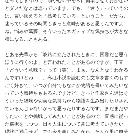
なってしまうので、頭や心の中を常に循環させておかない
とダメだなとは思っています。でも、「迷う」っていうの
は、言い換えると「熟考している」ということ。だから、
迷っているその時間もきっと意味があると思うんですよ
ね。悩みや葛藤、そういったネガティブな気持ちが大きな
糧になることもある。
とある先輩から「岐路に立たされたときに、困難だと思う
ほうに行くのよ」と言われたことがあるのですが、正直
「どういう意味？」って（笑）。まぁ、なんとなくわかる
んですけどね……。私は小説を読むのも文章を書くのもす
ごく好きで、いつか自分でもなにか物語を書いてみたいな
っていう気持ちもあるんですけど、きっと作家さん達はそ
ういった経験や切実な気持ちから物語を生み出したりされ
ているんじゃないかって思ったりするんです。まだまだや
りたいことや挑戦してみたいことがあるので、直感に従っ
た選択をしつつ、日々人生について常に考えていきたい。
現状に満足せず、でも今を楽しみながら、そんな風に自分