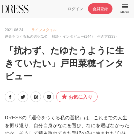
ログイン
会員登録
MENU
2021.06.24
ライフスタイル
運命をつくる私の選択(14)
対談・インタビュー(144)
生き方(333)
「抗わず、たゆたうように生
特集記事
きていたい」戸田菜穂インタ
ビュー
DRESS部活
ライフスタイル
お気に入り
ファッション
DRESSの『運命をつくる私の選択』は、これまでの人生
を振り返り、自分自身がなにを選び、なにを選ばなかった
恋愛/結婚/離婚
のか、そうして積み重ねてきた選択の先に生まれた“自分