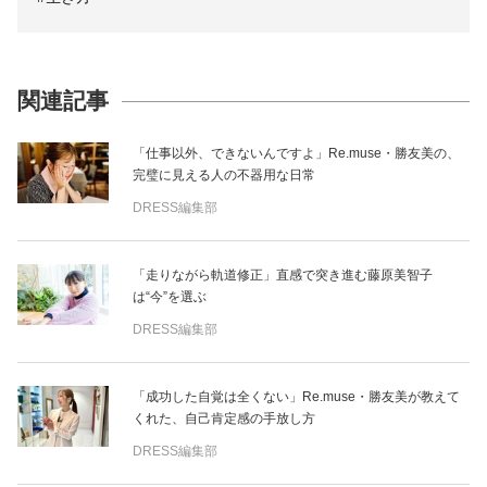
関連記事
「仕事以外、できないんですよ」Re.muse・勝友美の、
完璧に見える人の不器用な日常
DRESS編集部
「走りながら軌道修正」直感で突き進む藤原美智子
は“今”を選ぶ
DRESS編集部
「成功した自覚は全くない」Re.muse・勝友美が教えて
くれた、自己肯定感の手放し方
DRESS編集部