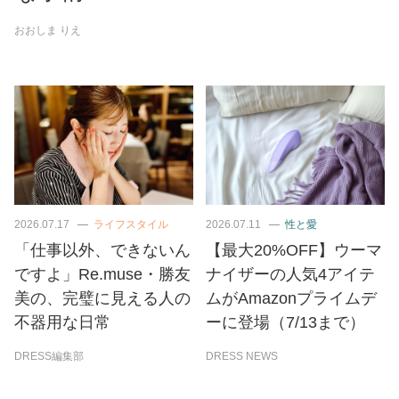
おおしま りえ
2026.07.17
ライフスタイル
2026.07.11
性と愛
「仕事以外、できないん
【最大20%OFF】ウーマ
ですよ」Re.muse・勝友
ナイザーの人気4アイテ
美の、完璧に見える人の
ムがAmazonプライムデ
不器用な日常
ーに登場（7/13まで）
DRESS編集部
DRESS NEWS