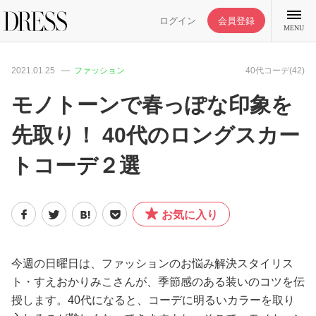
ログイン
会員登録
MENU
2021.01.25
ファッション
40代コーデ(42)
モノトーンで春っぽな印象を
先取り！ 40代のロングスカー
特集記事
トコーデ２選
DRESS部活
お気に入り
ライフスタイル
ファッション
今週の日曜日は、ファッションのお悩み解決スタイリス
ト・すえおかりみこさんが、季節感のある装いのコツを伝
授します。40代になると、コーデに明るいカラーを取り
恋愛/結婚/離婚