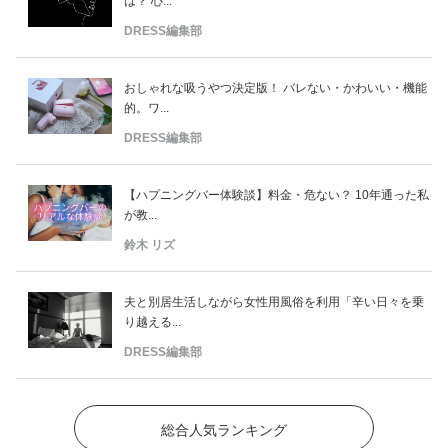
は？ 心...
DRESS編集部
おしゃれな吸うやつ決定版！ バレない・かわいい・機能
的。ワ...
DRESS編集部
【ハプニングバー体験談】料金・危ない？ 10年通った私
が教...
鈴木 リズ
夫と別居生活しながら女性用風俗を利用「辛い日々を乗
り越える...
DRESS編集部
総合人気ランキング