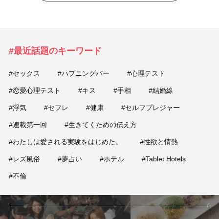
#最近話題のキーワード
#セックス
#ハプニングバー
#心理テスト
#恋愛心理テスト
#キス
#手相
#結婚線
#浮気
#セフレ
#健康
#セルフプレジャー
#連載第一回
#生きてくための伝え方
#わたしは愛される実験をはじめた。
#性欲と情熱
#レズ風俗
#夢占い
#ホテル
#Tablet Hotels
#不倫