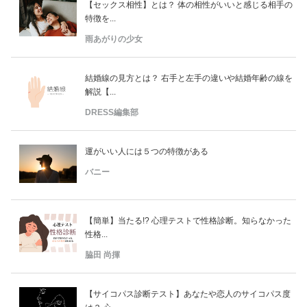
【セックス相性】とは？ 体の相性がいいと感じる相手の
特徴を...
雨あがりの少女
結婚線の見方とは？ 右手と左手の違いや結婚年齢の線を
解説【...
DRESS編集部
運がいい人には５つの特徴がある
バニー
【簡単】当たる!? 心理テストで性格診断。知らなかった
性格...
脇田 尚揮
【サイコパス診断テスト】あなたや恋人のサイコパス度