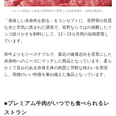
マルイチ産商より発売の長野県内で肥育した肉専用種牛「信州白樺若牛」
「美味しい赤身肉を創る」をコンセプトに、長野県の良質
な水と空気に恵まれた環境で、長野ならではの発酵したリ
ンゴ絞りかすを飼料にして、12～15カ月間の短期肥育し
ています。
和牛よりもリーズナブルで、最近の健康志向を背景にした
赤身肉へのニーズにマッチした商品となっています。柔ら
かくて旨みのある赤身主体の肉質と芳醇な味わいを実現
し、両種のいい特徴を兼ね備えた逸品となっています。
■プレミアム牛肉がいつでも食べられるレ
ストラン