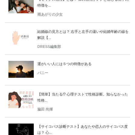
特徴を...
雨あがりの少女
結婚線の見方とは？ 右手と左手の違いや結婚年齢の線を
解説【...
DRESS編集部
運がいい人には５つの特徴がある
バニー
【簡単】当たる!? 心理テストで性格診断。知らなかった
性格...
脇田 尚揮
【サイコパス診断テスト】あなたや恋人のサイコパス度
は？ 心...