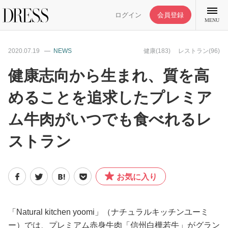
ログイン
会員登録
MENU
2020.07.19
NEWS
健康(183)
レストラン(96)
健康志向から生まれ、質を高
めることを追求したプレミア
特集記事
ム牛肉がいつでも食べれるレ
DRESS部活
ストラン
ライフスタイル
お気に入り
ファッション
「Natural kitchen yoomi」（ナチュラルキッチンユーミ
恋愛/結婚/離婚
ー）では、プレミアム赤身牛肉「信州白樺若牛」がグラン