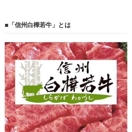
占い
性と愛
■「信州白樺若牛」とは
ゲーム