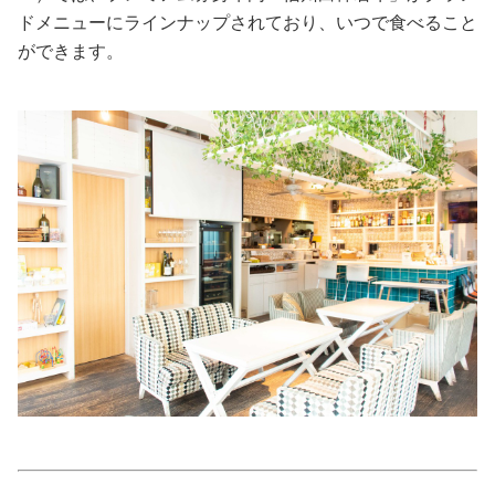
ドメニューにラインナップされており、いつで食べること
美容/健康
ができます。
ワークスタイル
妊娠/出産/家族
ココロ/カラダ
グルメ
トラベル
カルチャー/エンタメ