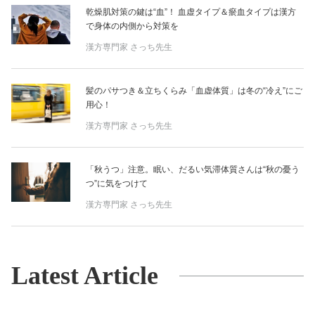
乾燥肌対策の鍵は“血”！ 血虚タイプ＆瘀血タイプは漢方
で身体の内側から対策を
漢方専門家 さっち先生
髪のパサつき＆立ちくらみ「血虚体質」は冬の“冷え”にご
用心！
漢方専門家 さっち先生
「秋うつ」注意。眠い、だるい気滞体質さんは“秋の憂う
つ”に気をつけて
漢方専門家 さっち先生
Latest Article