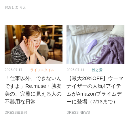
おおしま りえ
2026.07.17
ライフスタイル
2026.07.11
性と愛
「仕事以外、できないん
【最大20%OFF】ウーマ
ですよ」Re.muse・勝友
ナイザーの人気4アイテ
美の、完璧に見える人の
ムがAmazonプライムデ
不器用な日常
ーに登場（7/13まで）
DRESS編集部
DRESS NEWS