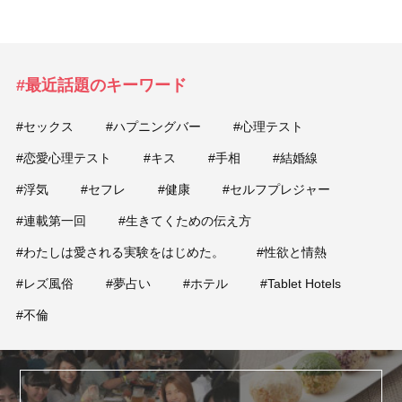
#最近話題のキーワード
#セックス
#ハプニングバー
#心理テスト
#恋愛心理テスト
#キス
#手相
#結婚線
#浮気
#セフレ
#健康
#セルフプレジャー
#連載第一回
#生きてくための伝え方
#わたしは愛される実験をはじめた。
#性欲と情熱
#レズ風俗
#夢占い
#ホテル
#Tablet Hotels
#不倫