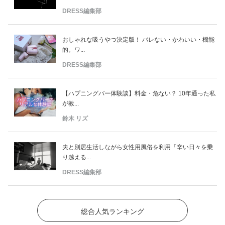
DRESS編集部
おしゃれな吸うやつ決定版！ バレない・かわいい・機能
的。ワ...
DRESS編集部
【ハプニングバー体験談】料金・危ない？ 10年通った私
が教...
鈴木 リズ
夫と別居生活しながら女性用風俗を利用「辛い日々を乗
り越える...
DRESS編集部
総合人気ランキング