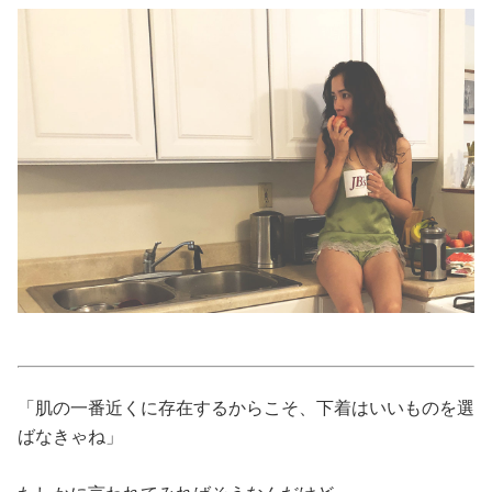
美容/健康
ワークスタイル
妊娠/出産/家族
ココロ/カラダ
グルメ
トラベル
「肌の一番近くに存在するからこそ、下着はいいものを選
カルチャー/エンタメ
ばなきゃね」