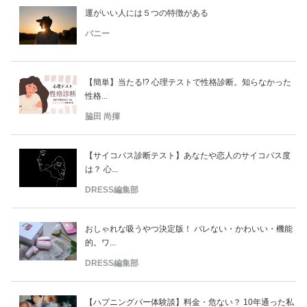
運がいい人には５つの特徴がある
バニー
【簡単】当たる!? 心理テストで性格診断。知らなかった
性格...
脇田 尚揮
【サイコパス診断テスト】あなたや恋人のサイコパス度
は？ 心...
DRESS編集部
おしゃれな吸うやつ決定版！ バレない・かわいい・機能
的。ワ...
DRESS編集部
【ハプニングバー体験談】料金・危ない？ 10年通った私