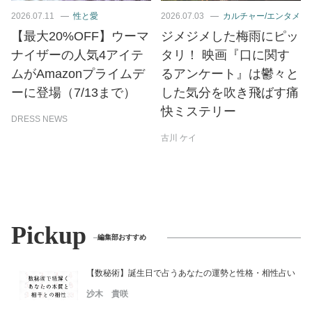
2026.07.11
性と愛
2026.07.03
カルチャー/エンタメ
【最大20%OFF】ウーマ
ジメジメした梅雨にピッ
ナイザーの人気4アイテ
タリ！ 映画『口に関す
ムがAmazonプライムデ
るアンケート』は鬱々と
ーに登場（7/13まで）
した気分を吹き飛ばす痛
快ミステリー
DRESS NEWS
古川 ケイ
Pickup
編集部おすすめ
【数秘術】誕生日で占うあなたの運勢と性格・相性占い
沙木 貴咲