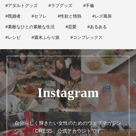
#アダルトグッズ
#ラブグッズ
#不倫
#既婚者
#セフレ
#性欲と情熱
#レズ風俗
#素敵なひとの素敵な生活
#恋愛
#あるある
#レシピ
#週末ふらり旅
#コンプレックス
Instagram
自分らしく輝きたい女性のためのウェブマガジン
「DRESS」公式アカウントです。