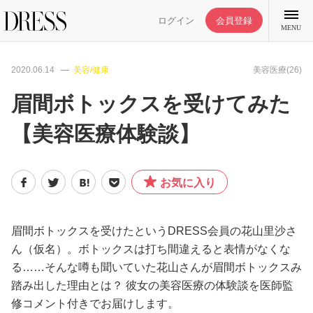
ログイン
会員登録
MENU
2020.06.14
美容/健康
美容医療(26)
眉間ボトックスを受けてみた
【美容医療体験談】
特集記事
DRESS部活
お気に入り
ライフスタイル
眉間ボトックスを受けたというDRESS会員の花山里沙さ
ん（仮名）。ボトックスは打ち間違えると表情がなくな
ファッション
る……そんな噂も聞いていた花山さんが眉間ボトックスみ
踏み出した理由とは？ 彼女の美容医療の体験談を医師監
恋愛/結婚/離婚
修コメント付きでお届けします。