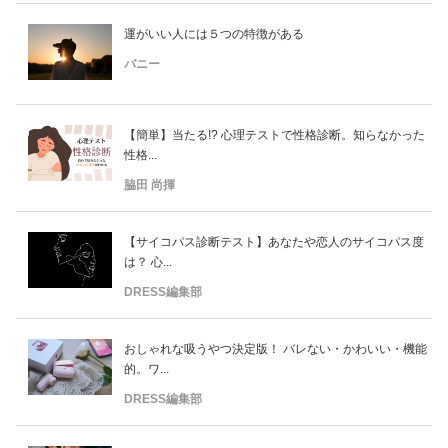
運がいい人には５つの特徴がある
バニー
【簡単】当たる!? 心理テストで性格診断。知らなかった
性格...
脇田 尚揮
【サイコパス診断テスト】あなたや恋人のサイコパス度
は？ 心...
DRESS編集部
おしゃれな吸うやつ決定版！ バレない・かわいい・機能
的。ワ...
DRESS編集部