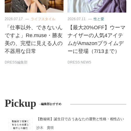
2026.07.17
ライフスタイル
2026.07.11
性と愛
「仕事以外、できないん
【最大20%OFF】ウーマ
ですよ」Re.muse・勝友
ナイザーの人気4アイテ
美の、完璧に見える人の
ムがAmazonプライムデ
不器用な日常
ーに登場（7/13まで）
DRESS編集部
DRESS NEWS
Pickup
編集部おすすめ
【数秘術】誕生日で占うあなたの運勢と性格・相性占い
沙木 貴咲