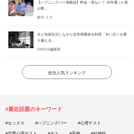
【ハプニングバー体験談】料金・危ない？ 10年通った私
が教...
鈴木 リズ
夫と別居生活しながら女性用風俗を利用「辛い日々を乗
り越える...
DRESS編集部
総合人気ランキング
#最近話題のキーワード
#セックス
#ハプニングバー
#心理テスト
#恋愛心理テスト
#キス
#手相
#結婚線