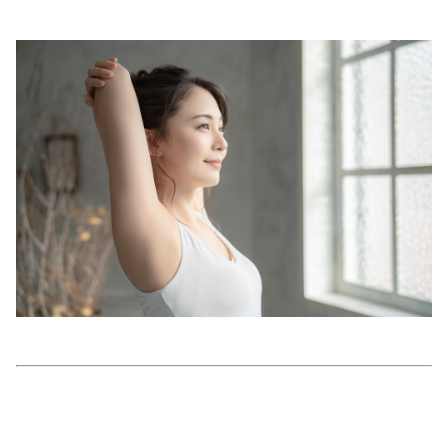
美容/健康
ワークスタイル
妊娠/出産/家族
ココロ/カラダ
グルメ
トラベル
カルチャー/エンタメ