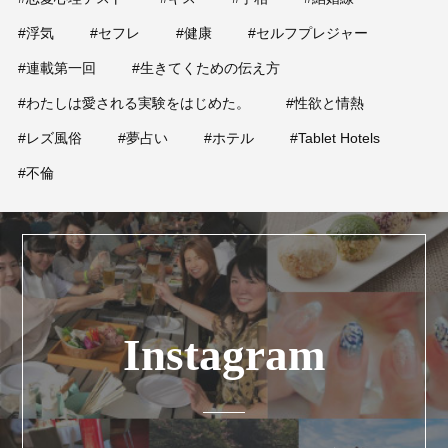
#浮気
#セフレ
#健康
#セルフプレジャー
#連載第一回
#生きてくための伝え方
#わたしは愛される実験をはじめた。
#性欲と情熱
#レズ風俗
#夢占い
#ホテル
#Tablet Hotels
#不倫
Instagram