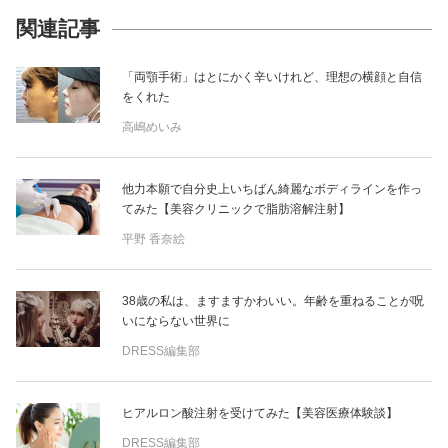
関連記事
「両顎手術」はとにかく辛いけれど、理想の横顔と自信
をくれた
高嶋めいみ
他力本願で自分史上いちばん綺麗なボディラインを作っ
てみた【美容クリニックで脂肪溶解注射】
平野 香奈絵
38歳の私は、ますますかわいい。年齢を重ねることが呪
いにならない世界に
DRESS編集部
ヒアルロン酸注射を受けてみた【美容医療体験談】
DRESS編集部