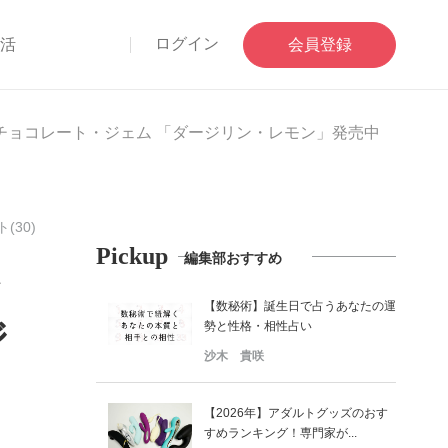
ログイン
部活
会員登録
チョコレート・ジェム 「ダージリン・レモン」発売中
(30)
Pickup
編集部おすすめ
【数秘術】誕生日で占うあなたの運
ジ
勢と性格・相性占い
沙木 貴咲
【2026年】アダルトグッズのおす
すめランキング！専門家が...