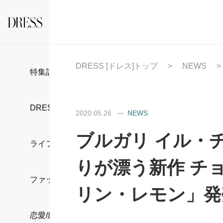
DRESS [ドレス]トップ
NEWS
特集記事
DRESS部活
2020.05.26
NEWS
ブルガリ イル・
ライフスタイル
りが漂う新作 チ
ファッション
リン・レモン」発
恋愛/結婚/離婚