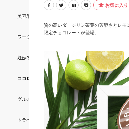
お気に入り
美容/健康
質の高いダージリン茶葉の芳醇さとレモ
限定チョコレートが登場。
ワークスタイル
妊娠/出産/家族
ココロ/カラダ
グルメ
トラベル