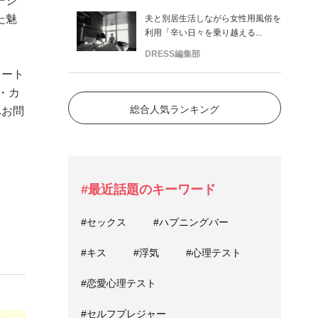
ージ
た魅
夫と別居生活しながら女性用風俗を
利用「辛い日々を乗り越える...
DRESS編集部
ラート
・カ
総合人気ランキング
へお問
#最近話題のキーワード
#セックス
#ハプニングバー
#キス
#浮気
#心理テスト
#恋愛心理テスト
#セルフプレジャー