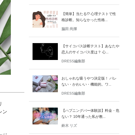
【簡単】当たる!? 心理テストで性
格診断。知らなかった性格...
脇田 尚揮
【サイコパス診断テスト】あなたや
恋人のサイコパス度は？ 心...
DRESS編集部
おしゃれな吸うやつ決定版！ バレ
ない・かわいい・機能的。ワ...
DRESS編集部
リ
【ハプニングバー体験談】料金・危
レン
ない？ 10年通った私が教...
鈴木 リズ