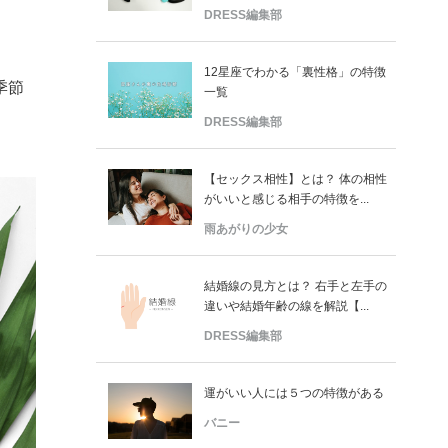
DRESS編集部
12星座でわかる「裏性格」の特徴
季節
一覧
DRESS編集部
【セックス相性】とは？ 体の相性
がいいと感じる相手の特徴を...
雨あがりの少女
結婚線の見方とは？ 右手と左手の
違いや結婚年齢の線を解説【...
DRESS編集部
運がいい人には５つの特徴がある
バニー