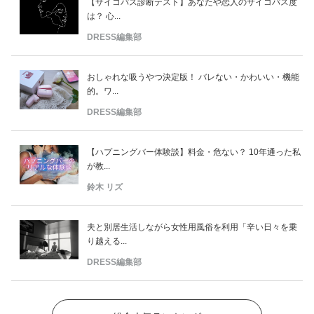
【サイコパス診断テスト】あなたや恋人のサイコパス度
は？ 心...
DRESS編集部
おしゃれな吸うやつ決定版！ バレない・かわいい・機能
的。ワ...
DRESS編集部
【ハプニングバー体験談】料金・危ない？ 10年通った私
が教...
鈴木 リズ
夫と別居生活しながら女性用風俗を利用「辛い日々を乗
り越える...
DRESS編集部