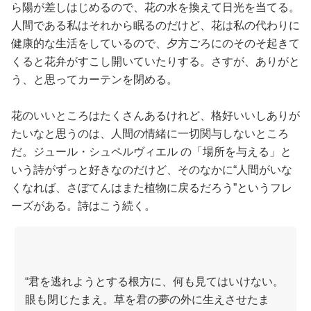
ら陽が差しはじめるので、花の水を換えて日光を当てる。
人間である私はそれから眠るのだけど、花は私の代わりに
健康的な生活をしているので、夕方ごろにのそのそ起きて
くると花弁がすこし開いていたりする。さすが、ありがと
う、と思ってカーテンを閉める。
花のいいところはたくさんあるけれど、格好いいしありが
たいなと思うのは、人間の情緒に一切関与しないところ
だ。ジュール・シュペルヴィエル の「場所を与える」と
いう詩がずっと好きなのだけど、そのなかに“人間がいな
くなれば、さぼてんはまた植物に戻るだろう”というフレ
ーズがある。詩はこう続く。
“君を逃れようとする根方に、何も見てはいけない。
眼も閉じたまえ。草を君の夢の外に生えさせたま