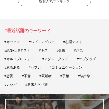
総合人気ランキング
#最近話題のキーワード
#セックス
#ハプニングバー
#心理テスト
#恋愛心理テスト
#キス
#健康
#浮気
#セルフプレジャー
#アダルトグッズ
#ラブグッズ
#あるある
#セフレ
#コミュニケーション
#恋愛
#不倫
#既婚者
#手相
#結婚線
#レシピ
#週末ふらり旅