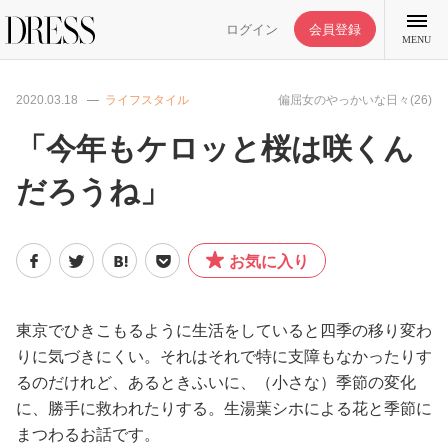
ログイン
会員登録
MENU
2020.03.18
ライフスタイル
偏屈女のやっかいな日々(26)
「今年もケロッと桜は咲くん
だろうね」
特集記事
DRESS部活
お気に入り
ライフスタイル
東京でひきこもるように生活をしていると四季の移り変わ
りに気づきにくい。それはそれで特に支障もなかったりす
ファッション
るのだけれど、あるときふいに、（小さな）季節の変化
に、勝手に救われたりする。生湯葉シホによる花と季節に
恋愛/結婚/離婚
まつわるお話です。