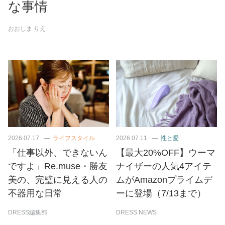
な事情
おおしま りえ
2026.07.17
ライフスタイル
2026.07.11
性と愛
「仕事以外、できないん
【最大20%OFF】ウーマ
ですよ」Re.muse・勝友
ナイザーの人気4アイテ
美の、完璧に見える人の
ムがAmazonプライムデ
不器用な日常
ーに登場（7/13まで）
DRESS編集部
DRESS NEWS