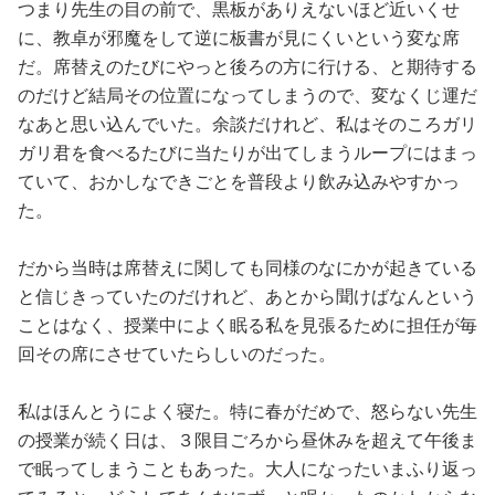
占い
つまり先生の目の前で、黒板がありえないほど近いくせ
に、教卓が邪魔をして逆に板書が見にくいという変な席
だ。席替えのたびにやっと後ろの方に行ける、と期待する
性と愛
のだけど結局その位置になってしまうので、変なくじ運だ
なあと思い込んでいた。余談だけれど、私はそのころガリ
ゲーム
ガリ君を食べるたびに当たりが出てしまうループにはまっ
ていて、おかしなできごとを普段より飲み込みやすかっ
た。
だから当時は席替えに関しても同様のなにかが起きている
と信じきっていたのだけれど、あとから聞けばなんという
ことはなく、授業中によく眠る私を見張るために担任が毎
回その席にさせていたらしいのだった。
私はほんとうによく寝た。特に春がだめで、怒らない先生
の授業が続く日は、３限目ごろから昼休みを超えて午後ま
で眠ってしまうこともあった。大人になったいまふり返っ