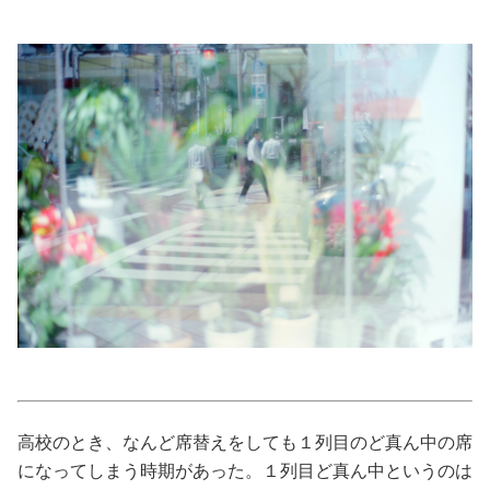
美容/健康
ワークスタイル
妊娠/出産/家族
ココロ/カラダ
グルメ
トラベル
カルチャー/エンタメ
高校のとき、なんど席替えをしても１列目のど真ん中の席
になってしまう時期があった。１列目ど真ん中というのは