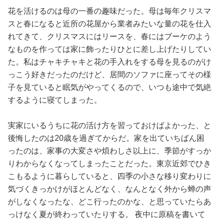
花を活けるのは母の一番の趣味だった。母は毎年クリスマ
スと春になると近所の花屋から業者みたいな量の花を仕入
れてきて、クリスマスにはリースを、春にはブーケのよう
なものを作っては家に飾ったりひとに差し上げたりしてい
た。私はチャキチャキと花の手入れをする母を見るのがけ
っこう好きだったのだけど、居間のソファに座ってその様
子を見ていると眠気がやってくるので、いつも途中で気絶
するように寝てしまった。
実家にいるうちに花の活け方を習っておけばよかった、と
後悔したのは20歳を過ぎてからだ。家を出ていちばん困
ったのは、家事の大変さや煩わしさ以上に、季節がすっか
りわからなくなってしまったことだった。東京近郊でひき
こもるように暮らしていると、四季の小さな移り変わりに
気づくきっかけがほとんどなく、なんとなく外から蝉の声
がしなくなったな、どこ行ったのかな、と思っていたらあ
っけなく夏が終わっていたりする。 夜中に原稿を書いて