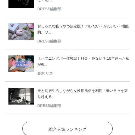
は？ 心...
DRESS編集部
おしゃれな吸うやつ決定版！ バレない・かわいい・機能
的。ワ...
DRESS編集部
【ハプニングバー体験談】料金・危ない？ 10年通った私
が教...
鈴木 リズ
夫と別居生活しながら女性用風俗を利用「辛い日々を乗
り越える...
DRESS編集部
総合人気ランキング