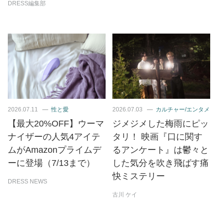
DRESS編集部
2026.07.11
性と愛
2026.07.03
カルチャー/エンタメ
【最大20%OFF】ウーマ
ジメジメした梅雨にピッ
ナイザーの人気4アイテ
タリ！ 映画『口に関す
ムがAmazonプライムデ
るアンケート』は鬱々と
ーに登場（7/13まで）
した気分を吹き飛ばす痛
快ミステリー
DRESS NEWS
古川 ケイ