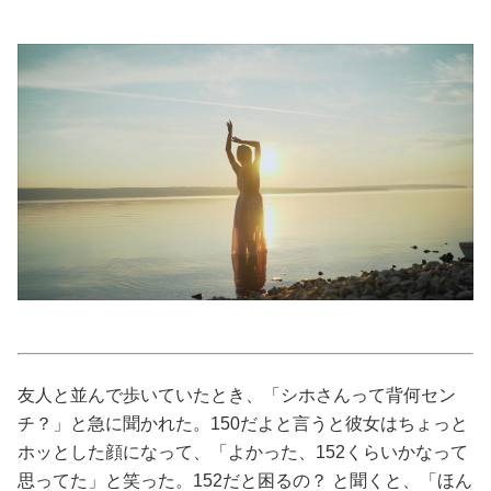
美容/健康
ワークスタイル
妊娠/出産/家族
ココロ/カラダ
グルメ
トラベル
友人と並んで歩いていたとき、「シホさんって背何セン
チ？」と急に聞かれた。150だよと言うと彼女はちょっと
カルチャー/エンタメ
ホッとした顔になって、「よかった、152くらいかなって
思ってた」と笑った。152だと困るの？ と聞くと、「ほん