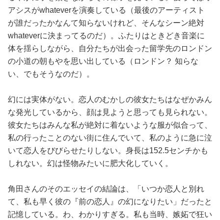
アシスがwhateverを演奏している（最後のアーティスト
が誰だったかなんて知らないけれど、そんなシーン絶対
whateverに決まってるのだ）。ふたりはときどき音楽に
体を揺らしながら、自分たちが出会った留学先のロンドン
の小道の朝もやを思い出している（ロンドン？ 知らな
い、でもそうなのだ）。
幻には実体がない。恋人のむかしの彼女たちはなぜかみん
な発光しているから、顔は見ようと思っても見られない。
彼女たちはみんな私が絶対に着ないような服が似合って、
私の行ったことのない街に住んでいて、私のように急に泣
いて恋人をびびらせたりしない。身長は152.5センチかも
しれない。幻は怪物みたいに肥大化していく。
角田さんのそのエッセイの結論は、「いつか恋人と別れ
て、私も早く彼の『前の恋人』の幻になりたい」だったと
記憶している。わ、わかりすぎる。私も当時、嫉妬で狂い