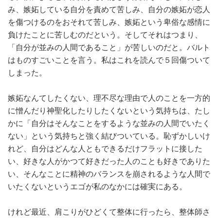
み、嫉妬している自分を責めて苦しみ、自分の嫉妬が恋人
を傷つけるのをおそれて苦しみ、嫉妬という卑俗な感情に
負けたことに苦しむのだという。そしてそれはつまり、
「自分が並みの人間であること」が苦しいのだと。バルト
はものすごいことを言う。私はこれを読んで５回傷ついて
しまった。
嫉妬なんてしたくない、理不尽な理由で人のことを一方的
に憎んだり神聖化したりしたくないという気持ちは、たし
かに「自分はそんなことをするような並みの人間でいたく
ない」という気持ちと強く結びついている。恥ずかしいけ
れど、自分はどんな人ともできるだけフラットに接した
い、好きな人がかつて好きだった人のことも好きでありた
い、そんなことに精神のバランスを崩されるような人間で
いたくないというエゴが私のなかには確実にある。
けれど最近、肩こりがひどくて整体に行ったら、整体師さ