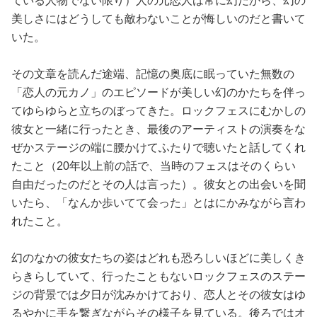
ている人物でない限り）人の元恋人は常に幻だから、幻の
美しさにはどうしても敵わないことが悔しいのだと書いて
いた。
その文章を読んだ途端、記憶の奥底に眠っていた無数の
「恋人の元カノ」のエピソードが美しい幻のかたちを伴っ
てゆらゆらと立ちのぼってきた。ロックフェスにむかしの
彼女と一緒に行ったとき、最後のアーティストの演奏をな
ぜかステージの端に腰かけてふたりで聴いたと話してくれ
たこと（20年以上前の話で、当時のフェスはそのくらい
自由だったのだとその人は言った）。彼女との出会いを聞
いたら、「なんか歩いてて会った」とはにかみながら言わ
れたこと。
幻のなかの彼女たちの姿はどれも恐ろしいほどに美しくき
らきらしていて、行ったこともないロックフェスのステー
ジの背景では夕日が沈みかけており、恋人とその彼女はゆ
るやかに手を繋ぎながらその様子を見ている。後ろではオ