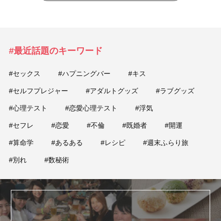
#最近話題のキーワード
#セックス
#ハプニングバー
#キス
#セルフプレジャー
#アダルトグッズ
#ラブグッズ
#心理テスト
#恋愛心理テスト
#浮気
#セフレ
#恋愛
#不倫
#既婚者
#開運
#算命学
#あるある
#レシピ
#週末ふらり旅
#別れ
#数秘術