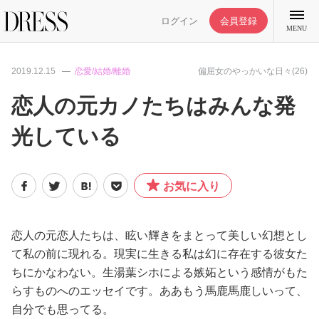
ログイン
会員登録
MENU
2019.12.15
恋愛/結婚/離婚
偏屈女のやっかいな日々(26)
恋人の元カノたちはみんな発
光している
特集記事
DRESS部活
お気に入り
ライフスタイル
恋人の元恋人たちは、眩い輝きをまとって美しい幻想とし
て私の前に現れる。現実に生きる私は幻に存在する彼女た
ファッション
ちにかなわない。生湯葉シホによる嫉妬という感情がもた
らすものへのエッセイです。ああもう馬鹿馬鹿しいって、
恋愛/結婚/離婚
自分でも思ってる。