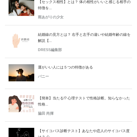
【セックス相性】とは？ 体の相性がいいと感じる相手の
特徴を...
雨あがりの少女
結婚線の見方とは？ 右手と左手の違いや結婚年齢の線を
解説【...
DRESS編集部
運がいい人には５つの特徴がある
バニー
【簡単】当たる!? 心理テストで性格診断。知らなかった
性格...
脇田 尚揮
【サイコパス診断テスト】あなたや恋人のサイコパス度