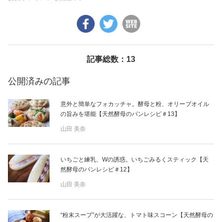
美容/健康
ワークスタイル
記事総数：13
妊娠/出産/家族
公開済みの記事
意外と簡単なフォカッチャ。酵母と粉、オリーブオイル
ココロ/カラダ
の旨みを堪能【天然酵母のパンレシピ＃13】
山田 美奈
グルメ
いちごと練乳、Wの誘惑。いちごみるくスティック【天
トラベル
然酵母のパンレシピ＃12】
山田 美奈
カルチャー/エンタメ
“粉末スープ”が大活躍な、トマト味スコーン【天然酵母の