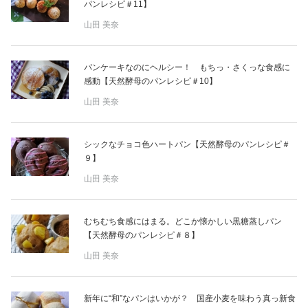
占い
パンレシピ＃11】
山田 美奈
性と愛
パンケーキなのにヘルシー！ もちっ・さくっな食感に
感動【天然酵母のパンレシピ＃10】
ゲーム
山田 美奈
シックなチョコ色ハートパン【天然酵母のパンレシピ＃
９】
山田 美奈
むちむち食感にはまる。どこか懐かしい黒糖蒸しパン
【天然酵母のパンレシピ＃８】
山田 美奈
新年に“和”なパンはいかが？ 国産小麦を味わう真っ新食