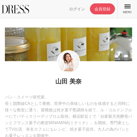
ログイン
会員登録
MENU
特集記事
DRESS部活
山田 美奈
ライフスタイル
パン・スイーツ研究家。
長く国際線CAとして乗務。世界中の美味しいものを体感すると同時に
様々な教室に通う。退職後は焼き菓子塾講師を経て、ル・コルドンブル
ファッション
ーにてパティスリーディプロム取得。横浜駅近くで「自家製天然酵母パ
ンとフランス菓子の教室MINAMINA(ミナミナ）」を開校。専門家とし
てTV出演、有名カフェにもレシピ、焼き菓子提供。大人の為のパンと
恋愛/結婚/離婚
お菓子レッスンを開催中。