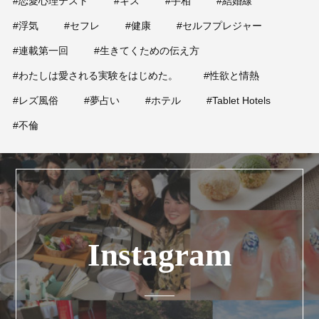
#恋愛心理テスト
#キス
#手相
#結婚線
#浮気
#セフレ
#健康
#セルフプレジャー
#連載第一回
#生きてくための伝え方
#わたしは愛される実験をはじめた。
#性欲と情熱
#レズ風俗
#夢占い
#ホテル
#Tablet Hotels
#不倫
Instagram