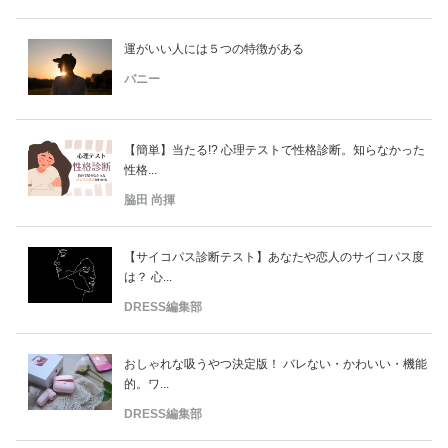
運がいい人には５つの特徴がある
バニー
【簡単】当たる!? 心理テストで性格診断。知らなかった
性格...
脇田 尚揮
【サイコパス診断テスト】あなたや恋人のサイコパス度
は？ 心...
DRESS編集部
おしゃれな吸うやつ決定版！ バレない・かわいい・機能
的。ワ...
DRESS編集部