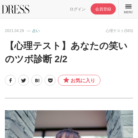
ログイン
会員登録
MENU
2021.04.29
占い
心理テスト(583)
【心理テスト】あなたの笑い
のツボ診断 2/2
特集記事
DRESS部活
お気に入り
ライフスタイル
ファッション
恋愛/結婚/離婚