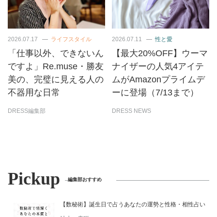
2026.07.17
ライフスタイル
2026.07.11
性と愛
「仕事以外、できないん
【最大20%OFF】ウーマ
ですよ」Re.muse・勝友
ナイザーの人気4アイテ
美の、完璧に見える人の
ムがAmazonプライムデ
不器用な日常
ーに登場（7/13まで）
DRESS編集部
DRESS NEWS
Pickup
編集部おすすめ
【数秘術】誕生日で占うあなたの運勢と性格・相性占い