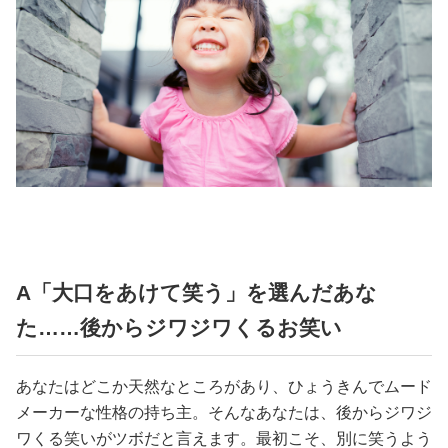
美容/健康
ワークスタイル
妊娠/出産/家族
ココロ/カラダ
グルメ
A「大口をあけて笑う」を選んだあな
た……後からジワジワくるお笑い
トラベル
あなたはどこか天然なところがあり、ひょうきんでムード
カルチャー/エンタメ
メーカーな性格の持ち主。そんなあなたは、後からジワジ
ワくる笑いがツボだと言えます。最初こそ、別に笑うよう