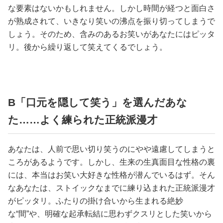
占い
な要素はないかもしれません。しかし時間が経つと面白さ
が熟成されて、いきなり笑いの沸点を振り切ってしまうで
性と愛
しょう。そのため、含みのあるお笑いがあなたにはピッタ
リ。後から繰り返して笑えてくるでしょう。
ゲーム
B「口元を隠して笑う」を選んだあな
た……よく練られた正統派漫才
あなたは、人前で思い切り笑うのにやや遠慮してしまうと
ころがあるようです。しかし、生来の生真面目な性格の裏
には、本当はお笑い大好きな性格が潜んでいるはず。そん
なあなたは、ストイックなまでに練り込まれた正統派漫才
がピッタリ。ふたりの掛け合いから生まれる絶妙
な“間”や、明確な起承転結に思わずクスリとした笑いから