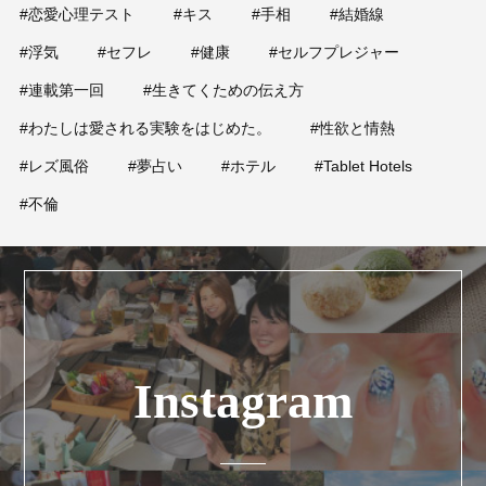
#恋愛心理テスト
#キス
#手相
#結婚線
#浮気
#セフレ
#健康
#セルフプレジャー
#連載第一回
#生きてくための伝え方
#わたしは愛される実験をはじめた。
#性欲と情熱
#レズ風俗
#夢占い
#ホテル
#Tablet Hotels
#不倫
Instagram