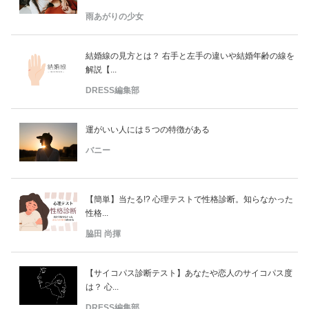
雨あがりの少女
結婚線の見方とは？ 右手と左手の違いや結婚年齢の線を
解説【...
DRESS編集部
運がいい人には５つの特徴がある
バニー
【簡単】当たる!? 心理テストで性格診断。知らなかった
性格...
脇田 尚揮
【サイコパス診断テスト】あなたや恋人のサイコパス度
は？ 心...
DRESS編集部