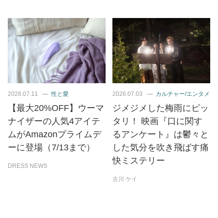
2026.07.11
性と愛
2026.07.03
カルチャー/エンタメ
【最大20%OFF】ウーマ
ジメジメした梅雨にピッ
ナイザーの人気4アイテ
タリ！ 映画『口に関す
ムがAmazonプライムデ
るアンケート』は鬱々と
ーに登場（7/13まで）
した気分を吹き飛ばす痛
快ミステリー
DRESS NEWS
古川 ケイ