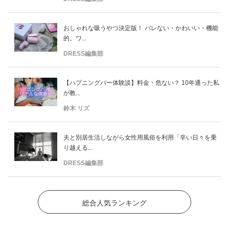
おしゃれな吸うやつ決定版！ バレない・かわいい・機能
的。ワ...
DRESS編集部
【ハプニングバー体験談】料金・危ない？ 10年通った私
が教...
鈴木 リズ
夫と別居生活しながら女性用風俗を利用「辛い日々を乗
り越える...
DRESS編集部
総合人気ランキング