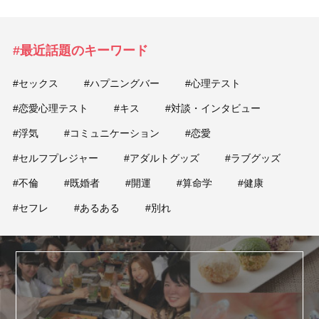
#最近話題のキーワード
#セックス
#ハプニングバー
#心理テスト
#恋愛心理テスト
#キス
#対談・インタビュー
#浮気
#コミュニケーション
#恋愛
#セルフプレジャー
#アダルトグッズ
#ラブグッズ
#不倫
#既婚者
#開運
#算命学
#健康
#セフレ
#あるある
#別れ