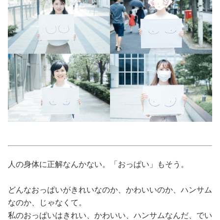
美容/健康
ワークスタイル
妊娠/出産/家族
ココロ/カラダ
グルメ
トラベル
人の身体に正解なんかない。「おっぱい」もそう。
どんなおっぱいがきれいなのか、かわいいのか、ハンサム
カルチャー/エンタメ
なのか、じゃなくて。
私のおっぱいはきれい、かわいい、ハンサムなんだ、でい