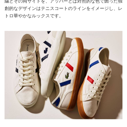
繍とその両サイドを、アッパーとは対照的な色で囲った独
創的なデザインはテニスコートのラインをイメージし、レ
美容/健康
トロ華やかなルックスです。
ワークスタイル
妊娠/出産/家族
ココロ/カラダ
グルメ
トラベル
カルチャー/エンタメ