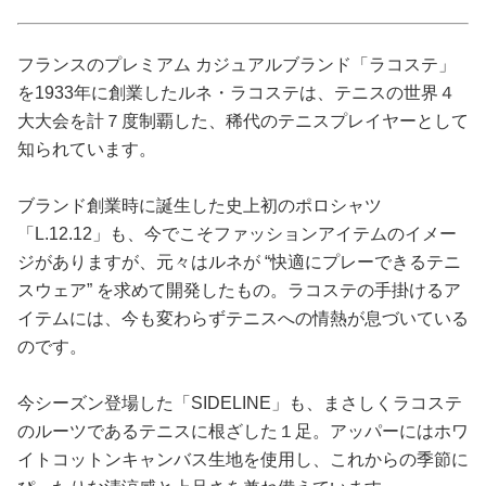
占い
フランスのプレミアム カジュアルブランド「ラコステ」
性と愛
を1933年に創業したルネ・ラコステは、テニスの世界４
大大会を計７度制覇した、稀代のテニスプレイヤーとして
ゲーム
知られています。
ブランド創業時に誕生した史上初のポロシャツ
「L.12.12」も、今でこそファッションアイテムのイメー
ジがありますが、元々はルネが “快適にプレーできるテニ
スウェア” を求めて開発したもの。ラコステの手掛けるア
イテムには、今も変わらずテニスへの情熱が息づいている
のです。
今シーズン登場した「SIDELINE」も、まさしくラコステ
のルーツであるテニスに根ざした１足。アッパーにはホワ
イトコットンキャンバス生地を使用し、これからの季節に