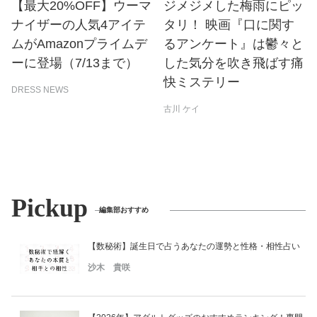
【最大20%OFF】ウーマ
ジメジメした梅雨にピッ
ナイザーの人気4アイテ
タリ！ 映画『口に関す
ムがAmazonプライムデ
るアンケート』は鬱々と
ーに登場（7/13まで）
した気分を吹き飛ばす痛
快ミステリー
DRESS NEWS
古川 ケイ
Pickup
編集部おすすめ
【数秘術】誕生日で占うあなたの運勢と性格・相性占い
沙木 貴咲