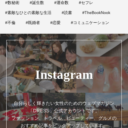
#数秘術
#誕生数
#運命数
#セフレ
#素敵なひとの素敵な生活
#読書
#TheBookNook
#不倫
#既婚者
#恋愛
#コミュニケーション
Instagram
自分らしく輝きたい女性のためのウェブマガジン
「DRESS」公式アカウントです。
ファッション、トラベル、ビューティー、グルメの
おすすめ記事をピックアップしています。