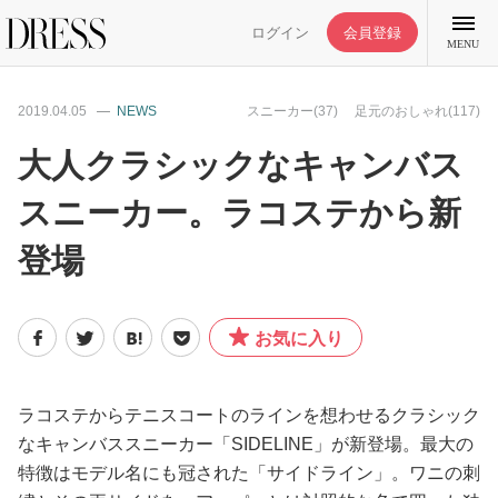
ログイン
会員登録
MENU
2019.04.05
NEWS
スニーカー(37)
足元のおしゃれ(117)
大人クラシックなキャンバス
スニーカー。ラコステから新
特集記事
登場
DRESS部活
お気に入り
ライフスタイル
ファッション
ラコステからテニスコートのラインを想わせるクラシック
なキャンバススニーカー「SIDELINE」が新登場。最大の
特徴はモデル名にも冠された「サイドライン」。ワニの刺
恋愛/結婚/離婚