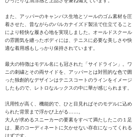
ぴったりな清涼感と上品さを兼ね備えています。
また、アッパーのキャンバス生地とソールのゴム素材を圧
着させた、昔ながらのバルカナイズド製法で仕立てること
により軽快な履き心地を実現しました。オールドスクール
の雰囲気を纏ったボディには、テニスに必要な美しさや快
適な着用感もしっかり保持されています。
最大の特徴はモデル名にも冠された「サイドライン」。ワ
ニの刺繍とその両サイドを、アッパーとは対照的な色で囲
った独創的なデザインはテニスコートのラインをイメージ
したもので、レトロなルックスの中に華が感じられます。
汎用性が高く、機能的で、ひと目見ればそのモデルに込め
られた背景まで浮かび上がる……。
大人が求めるスニーカーの要素をすべて満たしたこの１足
は、夏のコーディネートに欠かせない存在になってくれる
はずです。