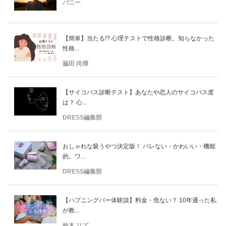
バニー
【簡単】当たる!? 心理テストで性格診断。知らなかった
性格...
脇田 尚揮
【サイコパス診断テスト】あなたや恋人のサイコパス度
は？ 心...
DRESS編集部
おしゃれな吸うやつ決定版！ バレない・かわいい・機能
的。ワ...
DRESS編集部
【ハプニングバー体験談】料金・危ない？ 10年通った私
が教...
鈴木 リズ