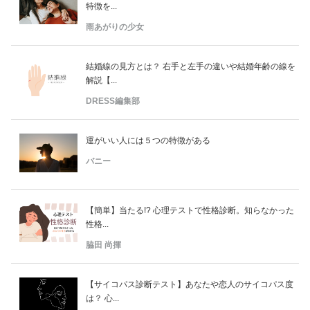
特徴を...
雨あがりの少女
結婚線の見方とは？ 右手と左手の違いや結婚年齢の線を
解説【...
DRESS編集部
運がいい人には５つの特徴がある
バニー
【簡単】当たる!? 心理テストで性格診断。知らなかった
性格...
脇田 尚揮
【サイコパス診断テスト】あなたや恋人のサイコパス度
は？ 心...