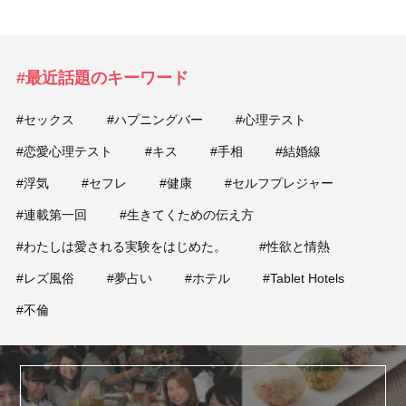
#最近話題のキーワード
#セックス
#ハプニングバー
#心理テスト
#恋愛心理テスト
#キス
#手相
#結婚線
#浮気
#セフレ
#健康
#セルフプレジャー
#連載第一回
#生きてくための伝え方
#わたしは愛される実験をはじめた。
#性欲と情熱
#レズ風俗
#夢占い
#ホテル
#Tablet Hotels
#不倫