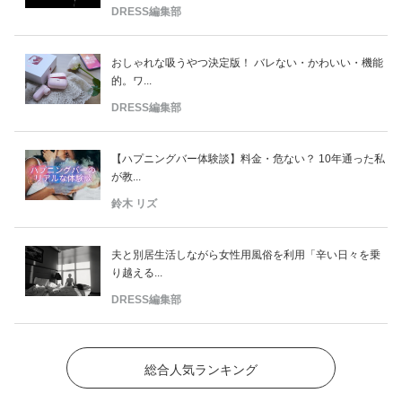
DRESS編集部
おしゃれな吸うやつ決定版！ バレない・かわいい・機能
的。ワ...
DRESS編集部
【ハプニングバー体験談】料金・危ない？ 10年通った私
が教...
鈴木 リズ
夫と別居生活しながら女性用風俗を利用「辛い日々を乗
り越える...
DRESS編集部
総合人気ランキング