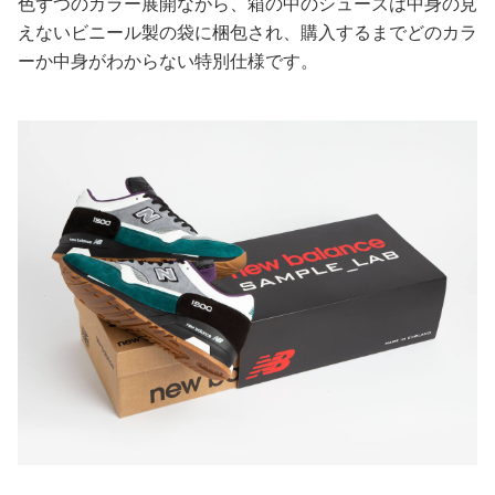
色ずつのカラー展開ながら、箱の中のシューズは中身の見
えないビニール製の袋に梱包され、購入するまでどのカラ
美容/健康
ーか中身がわからない特別仕様です。
ワークスタイル
妊娠/出産/家族
ココロ/カラダ
グルメ
トラベル
カルチャー/エンタメ