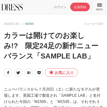
ログイン
会員登録
MENU
2019.07.20
NEWS
スニーカー(37)
カラーは開けてのお楽し
み!? 限定24足の新作ニュー
特集記事
バランス「SAMPLE LAB」
DRESS部活
お気に入り
ライフスタイル
ファッション
ニューバランスから７月20日（土）に新たなモデルが登
場します。英国工場で製造され「SAMPLE LAB」と名付
けられた今回の「M1500」と「M1530」は、それぞれ３
恋愛/結婚/離婚