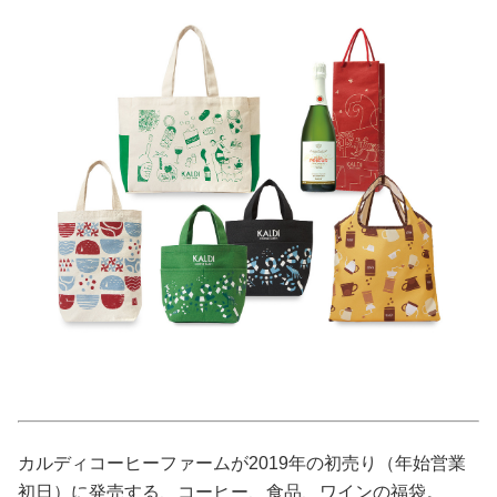
美容/健康
ワークスタイル
妊娠/出産/家族
ココロ/カラダ
グルメ
トラベル
カルチャー/エンタメ
カルディコーヒーファームが2019年の初売り（年始営業
初日）に発売する、コーヒー、食品、ワインの福袋。