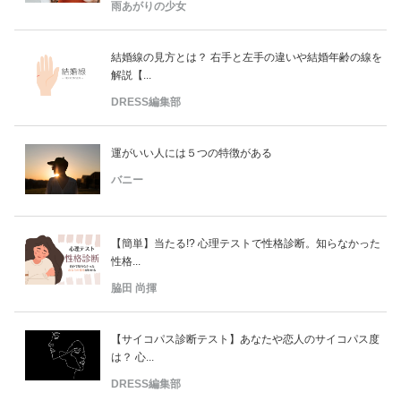
雨あがりの少女
結婚線の見方とは？ 右手と左手の違いや結婚年齢の線を
解説【...
DRESS編集部
運がいい人には５つの特徴がある
バニー
【簡単】当たる!? 心理テストで性格診断。知らなかった
性格...
脇田 尚揮
【サイコパス診断テスト】あなたや恋人のサイコパス度
は？ 心...
DRESS編集部