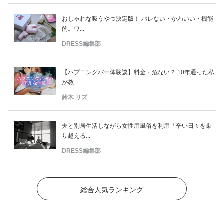
おしゃれな吸うやつ決定版！ バレない・かわいい・機能
的。ワ...
DRESS編集部
【ハプニングバー体験談】料金・危ない？ 10年通った私
が教...
鈴木 リズ
夫と別居生活しながら女性用風俗を利用「辛い日々を乗
り越える...
DRESS編集部
総合人気ランキング