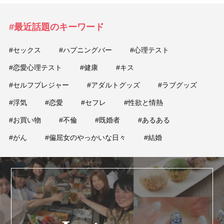
#最近話題のキーワード
#セックス
#ハプニングバー
#心理テスト
#恋愛心理テスト
#健康
#キス
#セルフプレジャー
#アダルトグッズ
#ラブグッズ
#浮気
#恋愛
#セフレ
#性欲と情熱
#お買い物
#不倫
#既婚者
#あるある
#がん
#偏屈女のやっかいな日々
#結婚