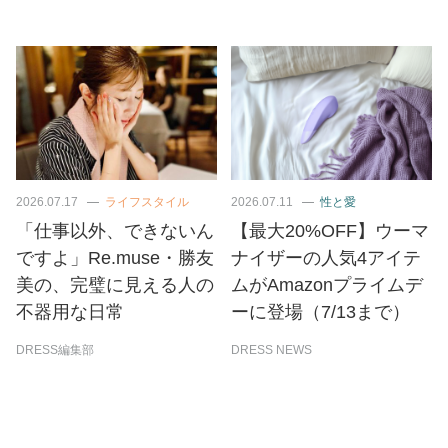
2026.07.17
ライフスタイル
2026.07.11
性と愛
「仕事以外、できないん
【最大20%OFF】ウーマ
ですよ」Re.muse・勝友
ナイザーの人気4アイテ
美の、完璧に見える人の
ムがAmazonプライムデ
不器用な日常
ーに登場（7/13まで）
DRESS編集部
DRESS NEWS