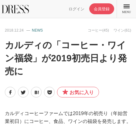
ログイン
会員登録
MENU
2018.12.24
NEWS
コーヒー(45)
ワイン(61)
カルディの「コーヒー・ワイ
ン福袋」が2019初売日より発
特集記事
売に
DRESS部活
お気に入り
ライフスタイル
ファッション
カルディコーヒーファームでは2019年の初売り（年始営
業初日）にコーヒー、食品、ワインの福袋を発売します。
恋愛/結婚/離婚