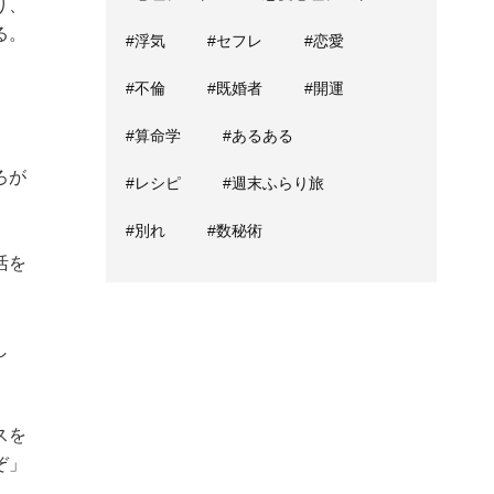
り、
る。
#浮気
#セフレ
#恋愛
#不倫
#既婚者
#開運
#算命学
#あるある
ろが
#レシピ
#週末ふらり旅
#別れ
#数秘術
活を
し
スを
ぞ」