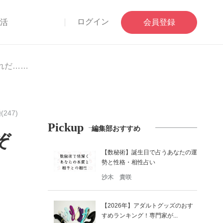
ログイン
部活
会員登録
れだ……
(247)
Pickup
編集部おすすめ
ぞ
【数秘術】誕生日で占うあなたの運
勢と性格・相性占い
沙木 貴咲
【2026年】アダルトグッズのおす
すめランキング！専門家が...