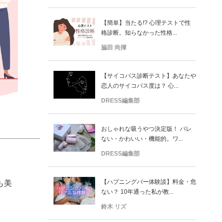
【簡単】当たる!? 心理テストで性
格診断。知らなかった性格...
脇田 尚揮
【サイコパス診断テスト】あなたや
恋人のサイコパス度は？ 心...
DRESS編集部
おしゃれな吸うやつ決定版！ バレ
ない・かわいい・機能的。ワ...
DRESS編集部
【ハプニングバー体験談】料金・危
も美
ない？ 10年通った私が教...
鈴木 リズ