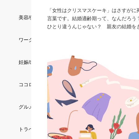
「女性はクリスマスケーキ」はさすがに
美容/健康
言葉です。結婚適齢期って、なんだろう？
ひとり違うんじゃない？ 親友の結婚を
ワークスタイル
妊娠/出産/家族
ココロ/カラダ
グルメ
トラベル