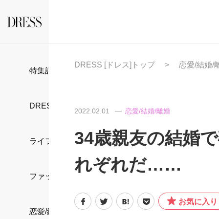
DRESS [ドレス]トップ
恋愛/結婚/
特集記事
DRESS部活
2022.02.01
恋愛/結婚/離婚
34歳親友の結婚
ライフスタイル
れぞれだ……
ファッション
お気に入り
恋愛/結婚/離婚