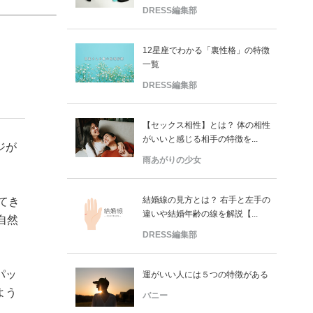
DRESS編集部
12星座でわかる「裏性格」の特徴
一覧
DRESS編集部
【セックス相性】とは？ 体の相性
がいいと感じる相手の特徴を...
ジが
雨あがりの少女
結婚線の見方とは？ 右手と左手の
てき
違いや結婚年齢の線を解説【...
自然
DRESS編集部
パッ
運がいい人には５つの特徴がある
よう
バニー