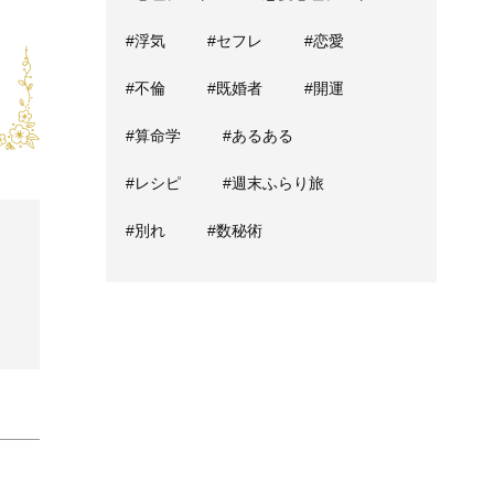
#浮気
#セフレ
#恋愛
#不倫
#既婚者
#開運
#算命学
#あるある
#レシピ
#週末ふらり旅
#別れ
#数秘術