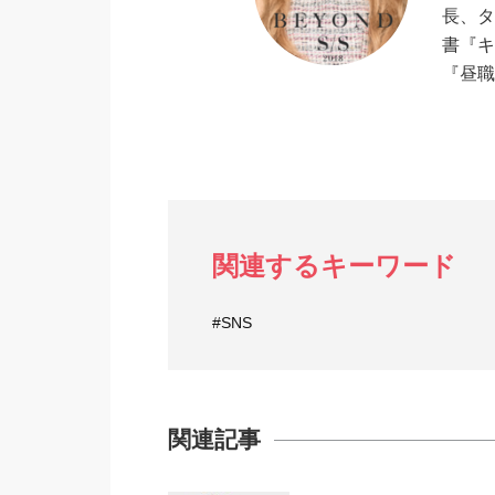
長、タ
書『キ
『昼職
関連するキーワード
#SNS
関連記事