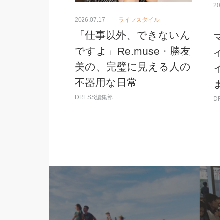
20
2026.07.17
ライフスタイル
「仕事以外、できないん
ですよ」Re.muse・勝友
美の、完璧に見える人の
不器用な日常
DRESS編集部
D