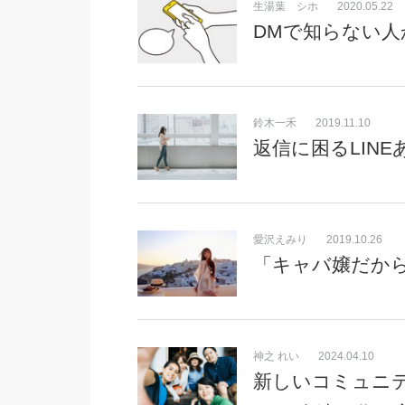
生湯葉 シホ
2020.05.22
DMで知らない
鈴木一禾
2019.11.10
返信に困るLIN
愛沢えみり
2019.10.26
「キャバ嬢だか
神之 れい
2024.04.10
新しいコミュニ