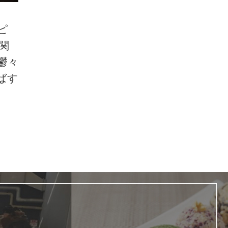
ピ
関
鬱々
ばす