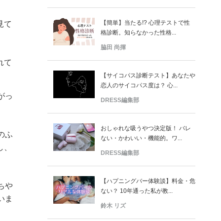
【簡単】当たる!? 心理テストで性
見て
格診断。知らなかった性格...
脇田 尚揮
れて
【サイコパス診断テスト】あなたや
恋人のサイコパス度は？ 心...
がっ
DRESS編集部
おしゃれな吸うやつ決定版！ バレ
のふ
ない・かわいい・機能的。ワ...
し、
DRESS編集部
【ハプニングバー体験談】料金・危
ちや
ない？ 10年通った私が教...
いま
鈴木 リズ