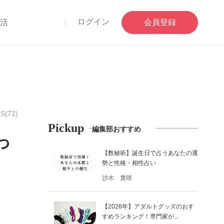
ログイン
部活
会員登録
S(72)
Pickup
編集部おすすめ
っ
【数秘術】誕生日で占うあなたの運
勢と性格・相性占い
沙木 貴咲
【2026年】アダルトグッズのおす
すめランキング！専門家が...