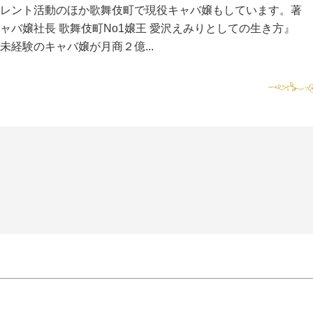
レント活動のほか歌舞伎町で現役キャバ嬢もしています。著
ャバ嬢社長 歌舞伎町No1嬢王 愛沢えみりとしての生き方』
未経験のキャバ嬢が月商２億...