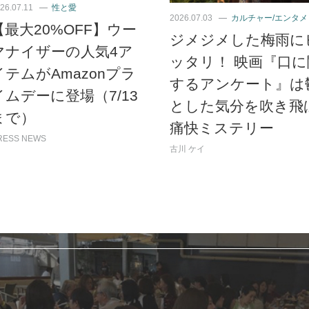
26.07.11
性と愛
2026.07.03
カルチャー/エンタメ
【最大20%OFF】ウー
ジメジメした梅雨に
マナイザーの人気4ア
ッタリ！ 映画『口に
イテムがAmazonプラ
するアンケート』は
イムデーに登場（7/13
とした気分を吹き飛
まで）
痛快ミステリー
RESS NEWS
古川 ケイ