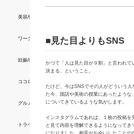
美容/健康
■見た目よりもSNS
ワークスタイル
妊娠/出産/家族
かつて「人は見た目が９割」と言われて
決まる、ということ。
ココロ/カラダ
たけど、今はSNSでその人がどういう人
た今、国語や美術の授業にあったような
についてきているような気がします。
グルメ
インスタグラムであれば、１枚の投稿を
トラベル
と見て内容を理解できるようになってき
になりました。相手がお会いしたことの