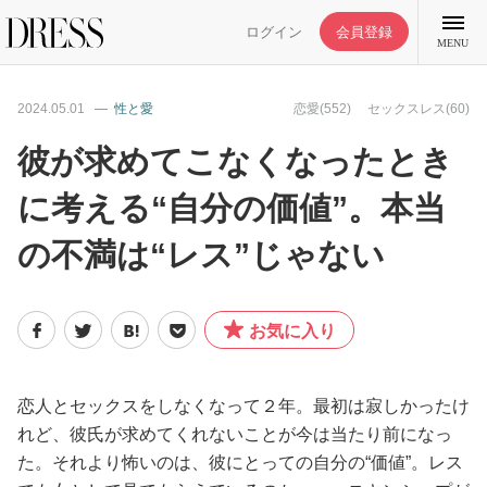
ログイン
会員登録
MENU
2024.05.01
性と愛
恋愛(552)
セックスレス(60)
彼が求めてこなくなったとき
に考える“自分の価値”。本当
特集記事
の不満は“レス”じゃない
DRESS部活
お気に入り
ライフスタイル
ファッション
恋人とセックスをしなくなって２年。最初は寂しかったけ
れど、彼氏が求めてくれないことが今は当たり前になっ
た。それより怖いのは、彼にとっての自分の“価値”。レス
恋愛/結婚/離婚