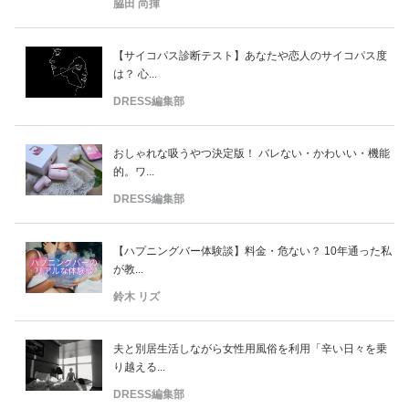
脇田 尚揮
【サイコパス診断テスト】あなたや恋人のサイコパス度
は？ 心...
DRESS編集部
おしゃれな吸うやつ決定版！ バレない・かわいい・機能
的。ワ...
DRESS編集部
【ハプニングバー体験談】料金・危ない？ 10年通った私
が教...
鈴木 リズ
夫と別居生活しながら女性用風俗を利用「辛い日々を乗
り越える...
DRESS編集部