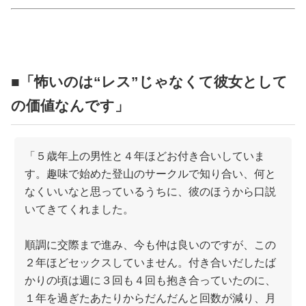
占い
性と愛
■「怖いのは“レス”じゃなくて彼女として
ゲーム
の価値なんです」
「５歳年上の男性と４年ほどお付き合いしていま
す。趣味で始めた登山のサークルで知り合い、何と
なくいいなと思っているうちに、彼のほうから口説
いてきてくれました。
順調に交際まで進み、今も仲は良いのですが、この
２年ほどセックスしていません。付き合いだしたば
かりの頃は週に３回も４回も抱き合っていたのに、
１年を過ぎたあたりからだんだんと回数が減り、月