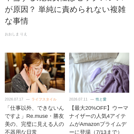
が原因？ 単純に責められない複雑
な事情
おおしま りえ
2026.07.17
ライフスタイル
2026.07.11
性と愛
「仕事以外、できないん
【最大20%OFF】ウーマ
ですよ」Re.muse・勝友
ナイザーの人気4アイテ
美の、完璧に見える人の
ムがAmazonプライムデ
不器用な日常
ーに登場（7/13まで）