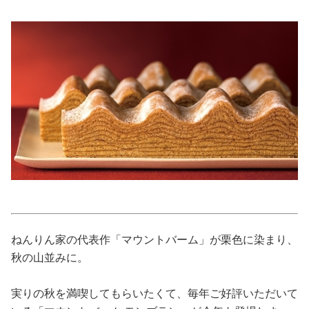
美容/健康
ワークスタイル
妊娠/出産/家族
ココロ/カラダ
グルメ
トラベル
ねんりん家の代表作「マウントバーム」が栗色に染まり、
秋の山並みに。
カルチャー/エンタメ
実りの秋を満喫してもらいたくて、毎年ご好評いただいて