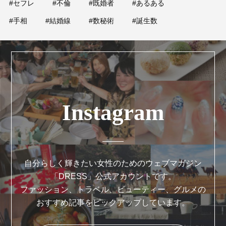
#セフレ
#不倫
#既婚者
#あるある
#手相
#結婚線
#数秘術
#誕生数
Instagram
自分らしく輝きたい女性のためのウェブマガジン
「DRESS」公式アカウントです。
ファッション、トラベル、ビューティー、グルメの
おすすめ記事をピックアップしています。