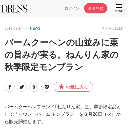
ログイン
会員登録
MENU
2018.08.27
NEWS
スイーツ(522)
バームクーヘンの山並みに栗
の旨みが実る。ねんりん家の
特集記事
秋季限定モンブラン
DRESS部活
お気に入り
ライフスタイル
ファッション
バームクーヘンブランド｢ねんりん家」は、季節限定品と
して「マウントバーム モンブラン」を８月28日（火）か
ら販売開始します。
恋愛/結婚/離婚