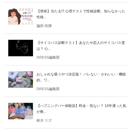
【簡単】当たる!? 心理テストで性格診断。知らなかった
性格...
脇田 尚揮
【サイコパス診断テスト】あなたや恋人のサイコパス度
は？ 心...
DRESS編集部
おしゃれな吸うやつ決定版！ バレない・かわいい・機能
的。ワ...
DRESS編集部
【ハプニングバー体験談】料金・危ない？ 10年通った私
が教...
鈴木 リズ