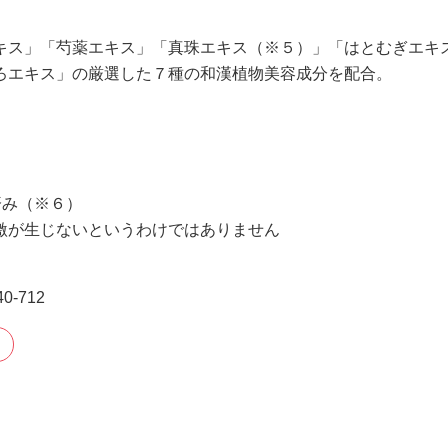
）
キス」「芍薬エキス」「真珠エキス（※５）」「はとむぎエキ
ろエキス」の厳選した７種の和漢植物美容成分を配合。
済み（※６）
激が生じないというわけではありません
‐712