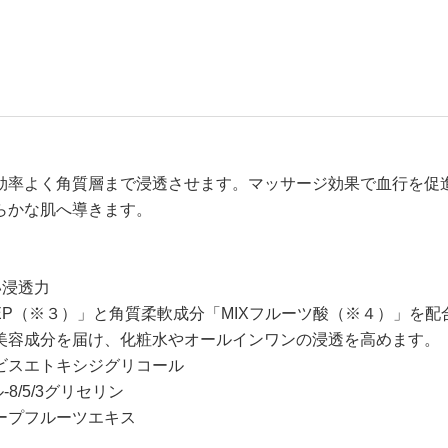
効率よく角質層まで浸透させます。マッサージ効果で血行を促
らかな肌へ導きます。
い浸透力
EP（※３）」と角質柔軟成分「MIXフルーツ酸（※４）」を配
美容成分を届け、化粧水やオールインワンの浸透を高めます。
酸ビスエトキシジグリコール
8/5/3グリセリン
ープフルーツエキス