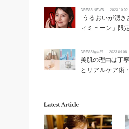
DRESS NEWS
2023.10.02
“うるおいが湧きあ
ィミューン」限
DRESS編集部
2023.04.08
美肌の理由は丁
とリアルケア術
Latest Article