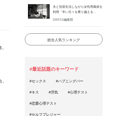
夫と別居生活しながら女性用風俗を
利用「辛い日々を乗り越える...
DRESS編集部
総合人気ランキング
進。
#最近話題のキーワード
#セックス
#ハプニングバー
合。
#キス
#浮気
#心理テスト
#恋愛心理テスト
#セルフプレジャー