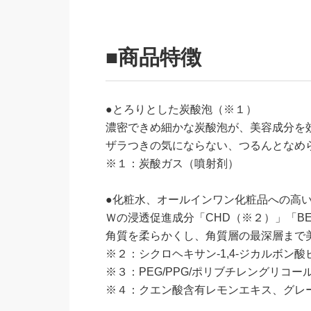
■商品特徴
●とろりとした炭酸泡（※１）
濃密できめ細かな炭酸泡が、美容成分を
ザラつきの気にならない、つるんとなめ
※１：炭酸ガス（噴射剤）
●化粧水、オールインワン化粧品への高
Ｗの浸透促進成分「CHD（※２）」「B
角質を柔らかくし、角質層の最深層まで
※２：シクロヘキサン-1,4-ジカルボン
※３：PEG/PPG/ポリブチレングリコール-
※４：クエン酸含有レモンエキス、グレ