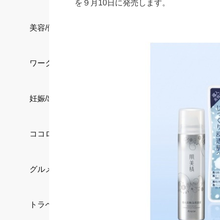
を９月10日に発売します。
美容/健康
ワークスタイル
妊娠/出産/家族
ココロ/カラダ
グルメ
トラベル