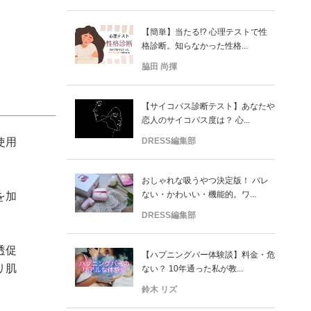
【簡単】当たる!? 心理テストで性
格診断。知らなかった性格...
脇田 尚揮
【サイコパス診断テスト】あなたや
恋人のサイコパス度は？ 心...
DRESS編集部
使用
おしゃれな吸うやつ決定版！ バレ
ない・かわいい・機能的。ワ...
を加
DRESS編集部
透促
【ハプニングバー体験談】料金・危
リ肌
ない？ 10年通った私が教...
鈴木 リズ