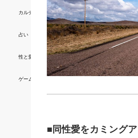
カルチャー/エンタメ
占い
性と愛
ゲーム
■同性愛をカミング