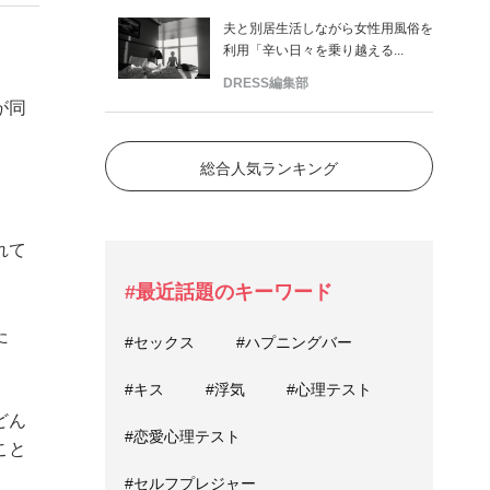
夫と別居生活しながら女性用風俗を
利用「辛い日々を乗り越える...
DRESS編集部
が同
総合人気ランキング
れて
#最近話題のキーワード
た
#セックス
#ハプニングバー
#キス
#浮気
#心理テスト
どん
#恋愛心理テスト
こと
#セルフプレジャー