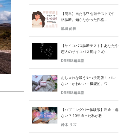
【簡単】当たる!? 心理テストで性
格診断。知らなかった性格...
脇田 尚揮
【サイコパス診断テスト】あなたや
恋人のサイコパス度は？ 心...
DRESS編集部
おしゃれな吸うやつ決定版！ バレ
ない・かわいい・機能的。ワ...
DRESS編集部
【ハプニングバー体験談】料金・危
ない？ 10年通った私が教...
鈴木 リズ