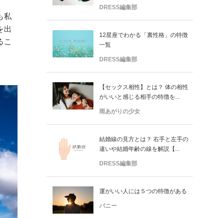
DRESS編集部
も私
を出
12星座でわかる「裏性格」の特徴
るこ
一覧
DRESS編集部
【セックス相性】とは？ 体の相性
がいいと感じる相手の特徴を...
雨あがりの少女
結婚線の見方とは？ 右手と左手の
違いや結婚年齢の線を解説【...
DRESS編集部
運がいい人には５つの特徴がある
バニー