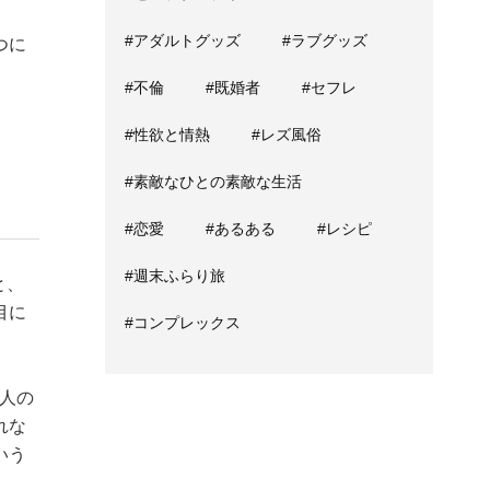
#アダルトグッズ
#ラブグッズ
つに
#不倫
#既婚者
#セフレ
#性欲と情熱
#レズ風俗
#素敵なひとの素敵な生活
#恋愛
#あるある
#レシピ
#週末ふらり旅
と、
目に
#コンプレックス
知人の
れな
いう