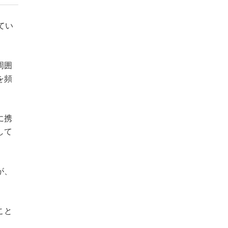
てい
周囲
を頻
に携
して
が、
こと