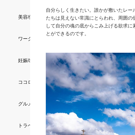
自分らしく生きたい。誰かが敷いたレー
美容/健康
たちは見えない常識にとらわれ、周囲の
して自分の魂の底からこみ上げる欲求に
とができるのです。
ワークスタイル
妊娠/出産/家族
ココロ/カラダ
グルメ
トラベル