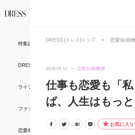
DRESS [ドレス]トップ
恋愛/結婚/
特集記事
DRESS部活
2018.06.12
恋愛/結婚/離婚
仕事も恋愛も「私
ライフスタイル
ば、人生はもっと
ファッション
お気に入り
恋愛/結婚/離婚