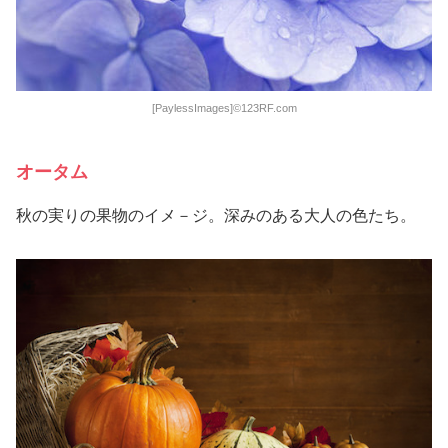
[PaylessImages]©123RF.com
オータム
秋の実りの果物のイメ－ジ。深みのある大人の色たち。