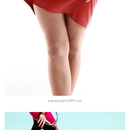
[naruyasu]©123RF.com