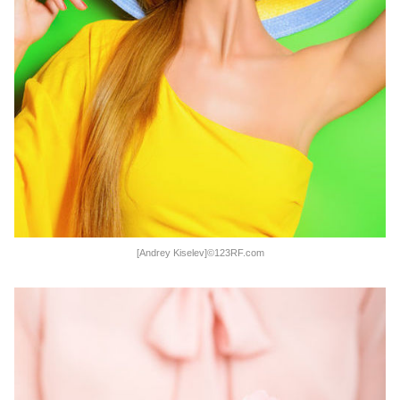
[Andrey Kiselev]©123RF.com