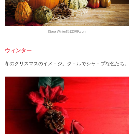
[Sara Winter]©123RF.com
ウィンター
冬のクリスマスのイメ－ジ。ク－ルでシャ－プな色たち。