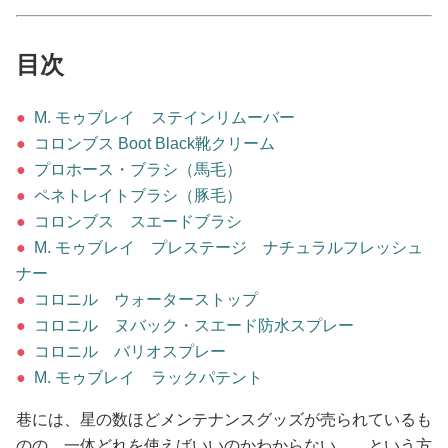
占い
目次
性と愛
●
M. モゥブレイ ステインリムーバー
ゲーム
●
コロンブス Boot Black靴クリーム
●
プロホース・ブラシ（馬毛）
●
ペネトレイトブラシ（豚毛）
●
コロンブス スエードブラシ
●
M. モゥブレイ プレステージ ナチュラルフレッシュ
ナー
●
コロニル ウォーターストップ
●
コロニル ヌバック・スエード防水スプレー
●
コロニル バリオスプレー
●
M. モゥブレイ ラックパテント
巷には、星の数ほどメンテナンスグッズが売られているも
のの、一体どれを使えばいいのかわからない……という方