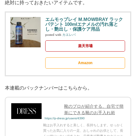
絶対に持っておきたいアイテムです。
エムモゥブレイ M.MOWBRAY ラック
パテント 100mlエナメルの汚れ落と
し・艶出し・保護ケア用品
posted with
カエレバ
楽天市場
Amazon
本連載のバックナンバーはこちらから。
靴のプロが紹介する、自宅で簡
単にできる靴のお手入れ術
https://p-dress.jp/users/4390
靴はお手入れすると美しく、長持ちします。せっかく
買ったお気に入りの一足、おしゃれのお供として、長
く一緒にいたいですよね。元麻布で靴磨きやクリーニ