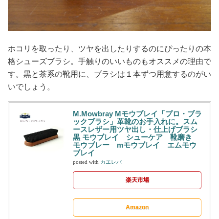
ホコリを取ったり、ツヤを出したりするのにぴったりの本
格シューズブラシ。手触りのいいものもオススメの理由で
す。黒と茶系の靴用に、ブラシは１本ずつ用意するのがい
いでしょう。
M.Mowbray Mモウブレイ「プロ・ブラ
ックブラシ」革靴のお手入れに。スム
ースレザー用ツヤ出し・仕上げブラシ
黒 モウブレイ シューケア 靴磨き
モウブレー mモウブレイ エムモウ
ブレイ
posted with
カエレバ
楽天市場
Amazon