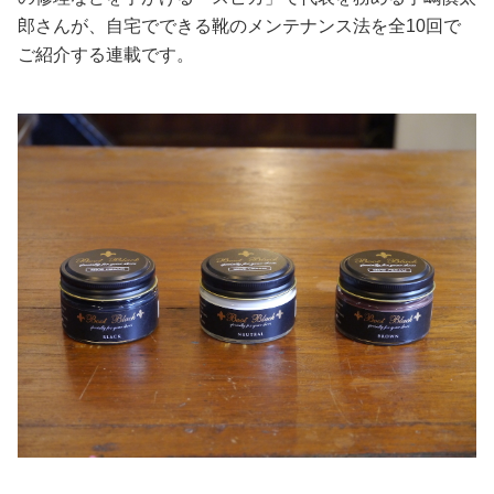
郎さんが、自宅でできる靴のメンテナンス法を全10回で
美容/健康
ご紹介する連載です。
ワークスタイル
妊娠/出産/家族
ココロ/カラダ
グルメ
トラベル
カルチャー/エンタメ