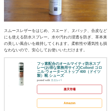
スムースレザーをはじめ、スエード、ヌバック、合皮など
にも使える防水スプレー。水や汚れの浸透を防ぎ、革本来
の美しい風合いを維持してくれます。柔軟性や通気性も損
なわないので、安心してお使いいただけます。
フッ素配合のオールマイティ防水スプ
レー(お得な業務用サイズ)Collonil コロ
ニル ウォーターストップ 400（ドイツ
製）靴 シューズ
posted with
カエレバ
楽天市場
Amazon