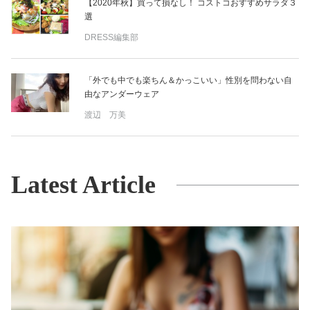
【2020年秋】買って損なし！ コストコおすすめサラダ３
選
DRESS編集部
「外でも中でも楽ちん＆かっこいい」性別を問わない自
由なアンダーウェア
渡辺 万美
Latest Article