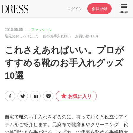
ログイン
会員登録
MENU
2018.05.05
ファッション
足元のおしゃれ(117)
靴のお手入れ(10)
お買い物(148)
これさえあればいい。プロが
特集記事
すすめる靴のお手入れグッズ
10選
DRESS部活
ライフスタイル
お気に入り
ファッション
自宅で靴のお手入れをするのに、持っておくと役立つアイ
テムをご紹介します。元麻布で靴磨きやクリーニング、靴
恋愛/結婚/離婚
の修理などを手がける「スピカ」で代表を務める手嶋慎太