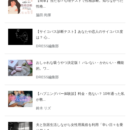
【簡単】当たる!? 心理テストで性格診断。知らなかった
性格...
脇田 尚揮
【サイコパス診断テスト】あなたや恋人のサイコパス度
は？ 心...
DRESS編集部
おしゃれな吸うやつ決定版！ バレない・かわいい・機能
的。ワ...
DRESS編集部
【ハプニングバー体験談】料金・危ない？ 10年通った私
が教...
鈴木 リズ
夫と別居生活しながら女性用風俗を利用「辛い日々を乗