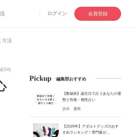
ログイン
部活
会員登録
く方法
(58)
Pickup
編集部おすすめ
心
【数秘術】誕生日で占うあなたの運
勢と性格・相性占い
沙木 貴咲
【2026年】アダルトグッズのおす
すめランキング！専門家が...