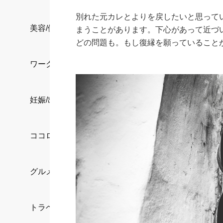
別れた元カレとよりを戻したいと思って
美容/健康
まうことがあります。下心があって近づ
どの問題も。もし復縁を願っていること
ワークスタイル
妊娠/出産/家族
ココロ/カラダ
グルメ
トラベル