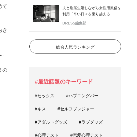
めて
夫と別居生活しながら女性用風俗を
利用「辛い日々を乗り越える...
DRESS編集部
おき
総合人気ランキング
ん。
うの
#最近話題のキーワード
#セックス
#ハプニングバー
#キス
#セルフプレジャー
#アダルトグッズ
#ラブグッズ
#心理テスト
#恋愛心理テスト