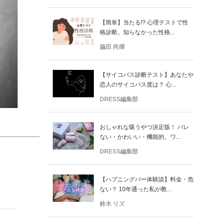
【簡単】当たる!? 心理テストで性
格診断。知らなかった性格...
脇田 尚揮
【サイコパス診断テスト】あなたや
恋人のサイコパス度は？ 心...
DRESS編集部
おしゃれな吸うやつ決定版！ バレ
ない・かわいい・機能的。ワ...
DRESS編集部
【ハプニングバー体験談】料金・危
ない？ 10年通った私が教...
鈴木 リズ