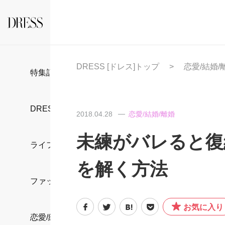
DRESS [ドレス]トップ
恋愛/結婚/
特集記事
DRESS部活
2018.04.28
恋愛/結婚/離婚
未練がバレると復
ライフスタイル
を解く方法
ファッション
お気に入り
恋愛/結婚/離婚