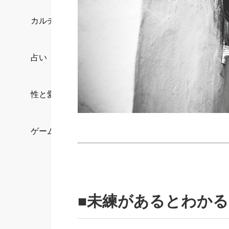
カルチャー/エンタメ
占い
性と愛
ゲーム
■未練があるとわか