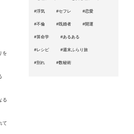
#浮気
#セフレ
#恋愛
。
#不倫
#既婚者
#開運
#算命学
#あるある
#レシピ
#週末ふらり旅
りを
#別れ
#数秘術
る
なる
れて