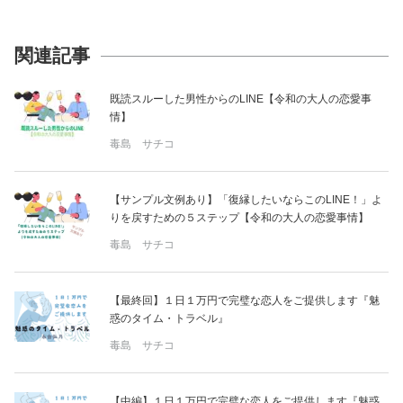
関連記事
既読スルーした男性からのLINE【令和の大人の恋愛事
情】
毒島 サチコ
【サンプル文例あり】「復縁したいならこのLINE！」よ
りを戻すための５ステップ【令和の大人の恋愛事情】
毒島 サチコ
【最終回】１日１万円で完璧な恋人をご提供します『魅
惑のタイム・トラベル』
毒島 サチコ
【中編】１日１万円で完璧な恋人をご提供します『魅惑