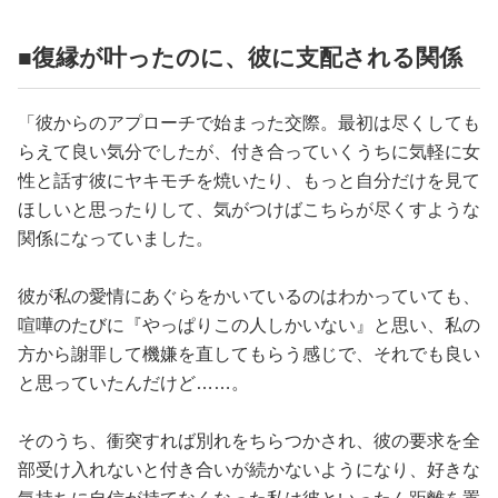
占い
■復縁が叶ったのに、彼に支配される関係
性と愛
「彼からのアプローチで始まった交際。最初は尽くしても
ゲーム
らえて良い気分でしたが、付き合っていくうちに気軽に女
性と話す彼にヤキモチを焼いたり、もっと自分だけを見て
ほしいと思ったりして、気がつけばこちらが尽くすような
関係になっていました。
彼が私の愛情にあぐらをかいているのはわかっていても、
喧嘩のたびに『やっぱりこの人しかいない』と思い、私の
方から謝罪して機嫌を直してもらう感じで、それでも良い
と思っていたんだけど……。
そのうち、衝突すれば別れをちらつかされ、彼の要求を全
部受け入れないと付き合いが続かないようになり、好きな