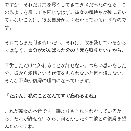
ですが、それだけ力を尽くしてきてダメだったのなら、こ
の先よりを戻しても同じなはず。彼女の気持ちが彼に届い
ていないことは、彼女自身がよくわかっているはずなので
す。
それでもまた付き合いたい。それは、彼を愛しているから
ではなく、
自分ががんばった分の「元を取りたい」から。
苦労しただけで終わることが許せない。つらい思いをした
分、彼から愛情という代償をもらわないと気が済まない。
そんな不満が復縁の理由になっています。
「たぶん、私のことなんてすぐ忘れるよね」
これが彼女の本音です。誰よりもそれをわかっているか
ら、それが許せないから、何とかしたくて彼との復縁を望
んだのですね。