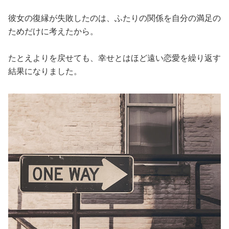
彼女の復縁が失敗したのは、ふたりの関係を自分の満足の
ためだけに考えたから。
たとえよりを戻せても、幸せとはほど遠い恋愛を繰り返す
結果になりました。