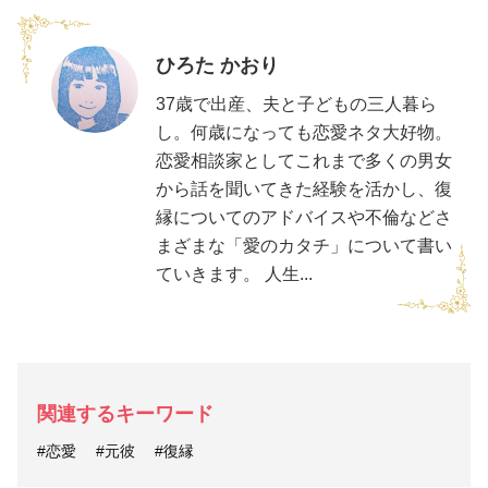
ひろた かおり
37歳で出産、夫と子どもの三人暮ら
し。何歳になっても恋愛ネタ大好物。
恋愛相談家としてこれまで多くの男女
から話を聞いてきた経験を活かし、復
縁についてのアドバイスや不倫などさ
まざまな「愛のカタチ」について書い
ていきます。 人生...
関連するキーワード
#恋愛
#元彼
#復縁