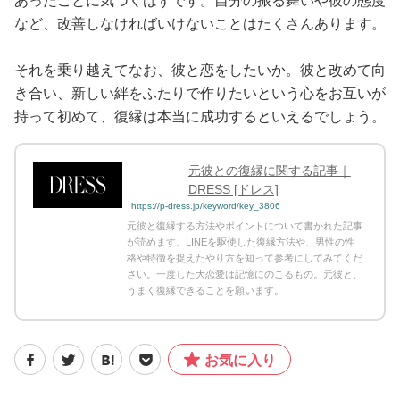
あったことに気づくはずです。自分の振る舞いや彼の態度
など、改善しなければいけないことはたくさんあります。
それを乗り越えてなお、彼と恋をしたいか。彼と改めて向
き合い、新しい絆をふたりで作りたいという心をお互いが
持って初めて、復縁は本当に成功するといえるでしょう。
元彼との復縁に関する記事｜
DRESS [ドレス]
https://p-dress.jp/keyword/key_3806
元彼と復縁する方法やポイントについて書かれた記事
が読めます。LINEを駆使した復縁方法や、男性の性
格や特徴を捉えたやり方を知って参考にしてみてくだ
さい。一度した大恋愛は記憶にのこるもの。元彼と、
うまく復縁できることを願います。
お気に入り