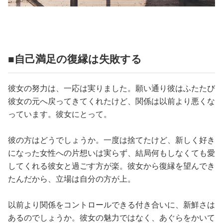
■自己満足の復縁は失敗する
彼女の努力は、一応は実りました。願い通り彼はふたたび
彼女の元へ戻ってきてくれたけど、関係は以前より悪くな
っています。彼女にとって。
彼の方はどうでしょうか。一度は捨てたけど、新しく好き
になった女性への片想いは実らず、結局何もしなくても愛
してくれる彼女と過ごす方が楽。彼女から復縁を望んでき
たんだから、立場は自分の方が上。
以前より関係をコントロールできる付き合いに、新鮮さは
あるのでしょうか。彼女の魅力ではなく、あぐらをかいて