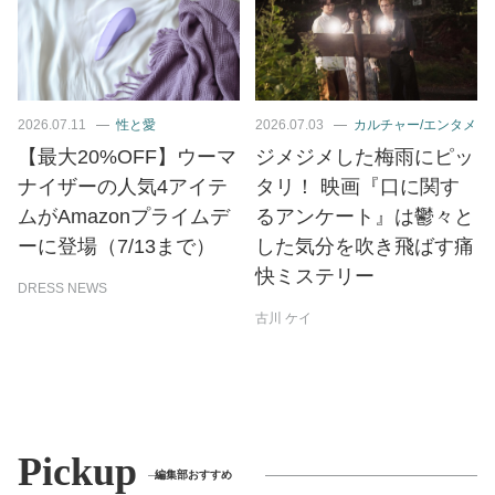
2026.07.11
性と愛
2026.07.03
カルチャー/エンタメ
【最大20%OFF】ウーマ
ジメジメした梅雨にピッ
ナイザーの人気4アイテ
タリ！ 映画『口に関す
ムがAmazonプライムデ
るアンケート』は鬱々と
ーに登場（7/13まで）
した気分を吹き飛ばす痛
快ミステリー
DRESS NEWS
古川 ケイ
Pickup
編集部おすすめ