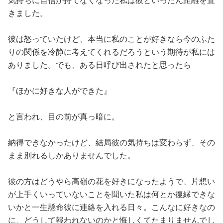
気持ちに自信が持てなくなった私は彼といったん距離を置
きました。
彼は怒っていたけど、本当に私のことが好きなら今のふた
りの関係を冷静に考えてくれるだろうという期待が私には
ありました。でも、ある日呼び出されたと思ったら
『ほかに好きな人ができた』
と言われ、目の前が真っ暗に。
納得できなかったけど、結局彼の気持ちは変わらず、その
まま別れるしかありませんでした。
彼の方はどうやら高嶺の花を好きになったようで、片想い
が上手くいっていないことを聞いた私は何とか復縁できな
いかと一生懸命彼に連絡を入れる日々。こんなに好きなの
に、どうして報われないのかと悔しくてたまりませんでし