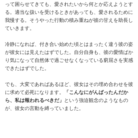
って困らせてきても、愛されたいから何とか応えようとす
る。適当な扱いを受けるときがあっても、愛されるために
我慢する。そうやった行動の積み重ねが彼の甘えを助長し
ていきます。
冷静になれば、付き合い始めた頃とはまったく違う彼の姿
が彼女には見えたはずでした。自分自身も、彼の愛情ばか
り気になって自然体で過ごせなくなっている窮屈さを実感
できたはずでした。
でも、大変であればあるほど、彼女はその埋め合わせを彼
に求めて必死になります。
「こんなにがんばったんだか
ら、私は報われるべきだ」
という強迫観念のようなもの
が、彼女の言動を縛っていました。