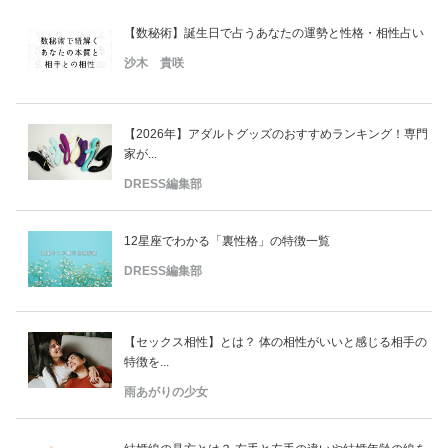
【数秘術】誕生日で占うあなたの運勢と性格・相性占い
沙木 貴咲
【2026年】アダルトグッズのおすすめランキング！専門
家が...
DRESS編集部
12星座でわかる「裏性格」の特徴一覧
DRESS編集部
【セックス相性】とは？ 体の相性がいいと感じる相手の
特徴を...
雨あがりの少女