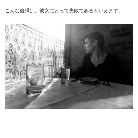
こんな復縁は、彼女にとって失敗であるといえます。