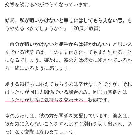
交際を続けるのがつらくなっています。
結局、
私が追いかけないと幸せにはしてもらえない恋。
も
うやめるべきでしょうか？」（28歳／教員）
「自分が追いかけないと相手からは好かれない」
と思い込
んでいる状態では、このまま付き合ってもまた別れること
になるでしょう。確かに、彼の方は彼女に愛されているか
ら一緒にいるように感じます。
愛する気持ちに応えてもらうのは幸せなことですが、それ
はふたりが同じ力関係でいる場合のみ。同じ力関係とは
「ふたりが対等に気持ちを交わせる」
状態です。
今のふたりは、彼の方が関係を支配しています。彼女は、
彼が気に入らないことをすればすぐ別れを切り出され、あ
っけなく交際は終わるでしょう。