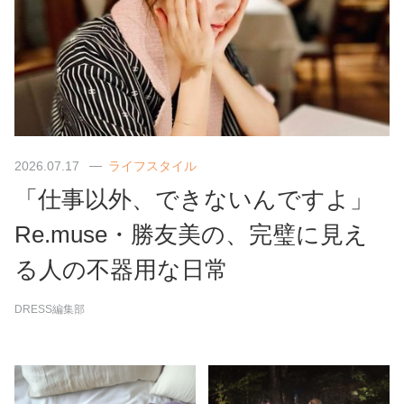
2026.07.17
ライフスタイル
「仕事以外、できないんですよ」
Re.muse・勝友美の、完璧に見え
る人の不器用な日常
DRESS編集部