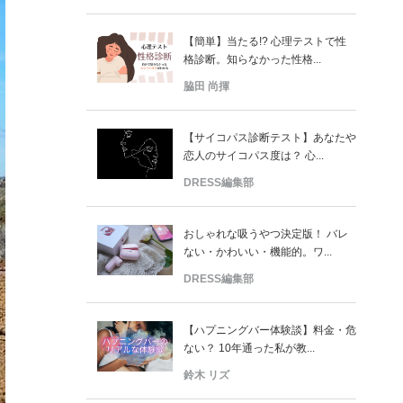
【簡単】当たる!? 心理テストで性
格診断。知らなかった性格...
脇田 尚揮
【サイコパス診断テスト】あなたや
恋人のサイコパス度は？ 心...
DRESS編集部
おしゃれな吸うやつ決定版！ バレ
ない・かわいい・機能的。ワ...
DRESS編集部
【ハプニングバー体験談】料金・危
ない？ 10年通った私が教...
鈴木 リズ