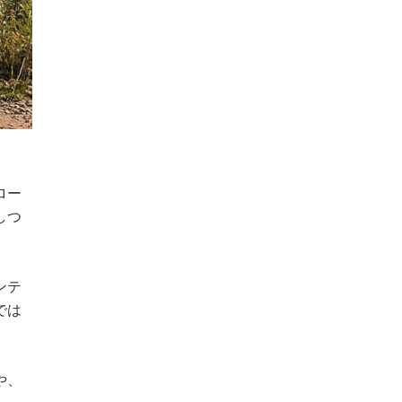
ロー
しつ
ンテ
では
や、