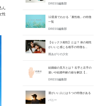
DRESS編集部
込ん
女性
12星座でわかる「裏性格」の特徴
。
一覧
DRESS編集部
【セックス相性】とは？ 体の相性
がいいと感じる相手の特徴を...
雨あがりの少女
結婚線の見方とは？ 右手と左手の
違いや結婚年齢の線を解説【...
DRESS編集部
運がいい人には５つの特徴がある
バニー