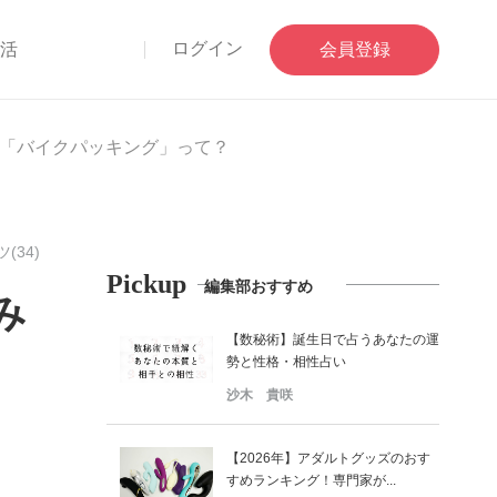
ログイン
部活
会員登録
「バイクパッキング」って？
(34)
Pickup
編集部おすすめ
み
【数秘術】誕生日で占うあなたの運
勢と性格・相性占い
沙木 貴咲
【2026年】アダルトグッズのおす
すめランキング！専門家が...