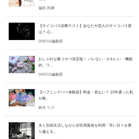
脇田 尚揮
【サイコパス診断テスト】あなたや恋人のサイコパス度
は？ 心...
DRESS編集部
おしゃれな吸うやつ決定版！ バレない・かわいい・機能
的。ワ...
DRESS編集部
【ハプニングバー体験談】料金・危ない？ 10年通った私
が教...
鈴木 リズ
夫と別居生活しながら女性用風俗を利用「辛い日々を乗
り越える...