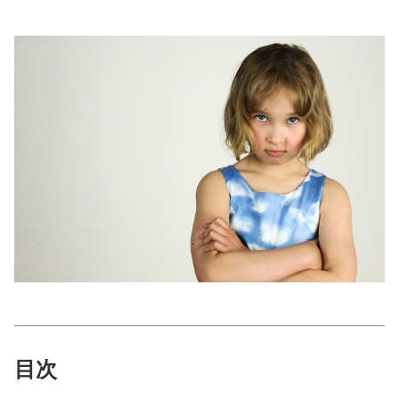
美容/健康
ワークスタイル
妊娠/出産/家族
ココロ/カラダ
グルメ
トラベル
カルチャー/エンタメ
目次