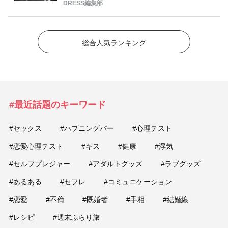
DRESS編集部
総合人気ランキング
#最近話題のキーワード
#セックス
#ハプニングバー
#心理テスト
#恋愛心理テスト
#キス
#健康
#浮気
#セルフプレジャー
#アダルトグッズ
#ラブグッズ
#あるある
#セフレ
#コミュニケーション
#恋愛
#不倫
#既婚者
#手相
#結婚線
#レシピ
#週末ふらり旅