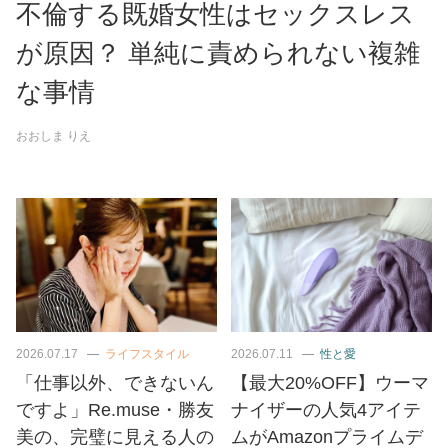
不倫する既婚女性はセックスレス
が原因？ 単純に責められない複雑
な事情
おおしま りえ
2026.07.17
ライフスタイル
2026.07.11
性と愛
「仕事以外、できないん
【最大20%OFF】ウーマ
ですよ」Re.muse・勝友
ナイザーの人気4アイテ
美の、完璧に見える人の
ムがAmazonプライムデ