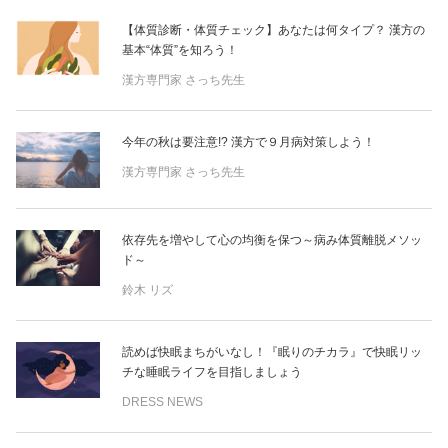
【体質診断・体質チェック】あなたは何タイプ？ 漢方の
基本“体質”を知ろう！
漢方専門家 さっち先生
今年の秋は要注意!? 漢方で９月病対策しよう！
漢方専門家 さっち先生
依存先を増やして心の均衡を保つ～病み体質離脱メソッ
ド～
鈴木 リズ
読めば快眠まちがいなし！『眠りのチカラ』で快眠リッ
チな睡眠ライフを目指しましょう
DRESS NEWS