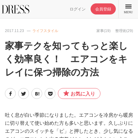
ログイン
会員登録
MENU
2017.11.23
ライフスタイル
家事(19)
整理術(29)
家事テクを知ってもっと楽し
く効率良く！ エアコンをキ
特集記事
レイに保つ掃除の方法
DRESS部活
お気に入り
ライフスタイル
ファッション
吐く息が白い季節になりました。エアコンを冷房から暖房
に切り替えて使い始めた方も多いと思います。久しぶりに
エアコンのスイッチを「ピ」と押したとき、少し気になる
恋愛/結婚/離婚