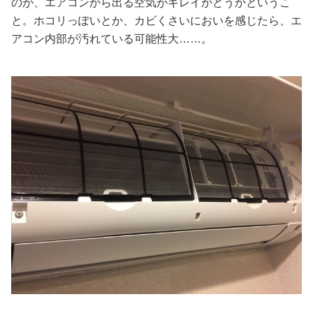
のが、エアコンから出る空気がキレイかどうかというこ
と。ホコリっぽいとか、カビくさいにおいを感じたら、エ
美容/健康
アコン内部が汚れている可能性大……。
ワークスタイル
妊娠/出産/家族
ココロ/カラダ
グルメ
トラベル
カルチャー/エンタメ