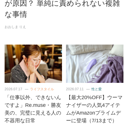
が原因？ 単純に責められない複雑
な事情
おおしま りえ
2026.07.17
ライフスタイル
2026.07.11
性と愛
「仕事以外、できないん
【最大20%OFF】ウーマ
ですよ」Re.muse・勝友
ナイザーの人気4アイテ
美の、完璧に見える人の
ムがAmazonプライムデ
不器用な日常
ーに登場（7/13まで）