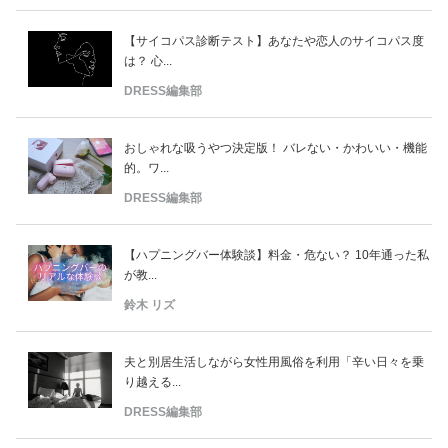
【サイコパス診断テスト】あなたや恋人のサイコパス度
は？ 心...
DRESS編集部
おしゃれな吸うやつ決定版！ バレない・かわいい・機能
的。ワ...
DRESS編集部
【ハプニングバー体験談】料金・危ない？ 10年通った私
が教...
鈴木 リズ
夫と別居生活しながら女性用風俗を利用「辛い日々を乗
り越える...
DRESS編集部