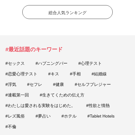
総合人気ランキング
#最近話題のキーワード
#セックス
#ハプニングバー
#心理テスト
#恋愛心理テスト
#キス
#手相
#結婚線
#浮気
#セフレ
#健康
#セルフプレジャー
#連載第一回
#生きてくための伝え方
#わたしは愛される実験をはじめた。
#性欲と情熱
#レズ風俗
#夢占い
#ホテル
#Tablet Hotels
#不倫