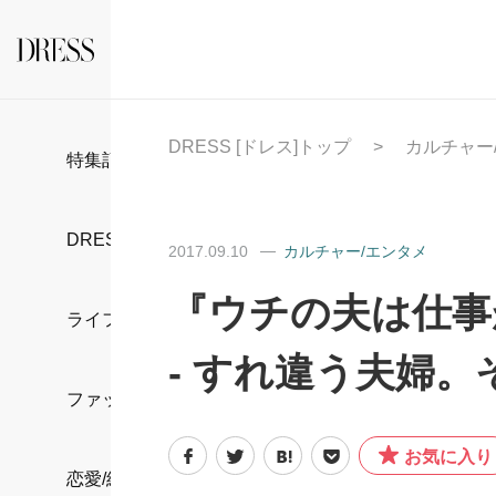
DRESS [ドレス]トップ
カルチャー
特集記事
DRESS部活
2017.09.10
カルチャー/エンタメ
『ウチの夫は仕事
ライフスタイル
- すれ違う夫婦。
ファッション
お気に入り
恋愛/結婚/離婚