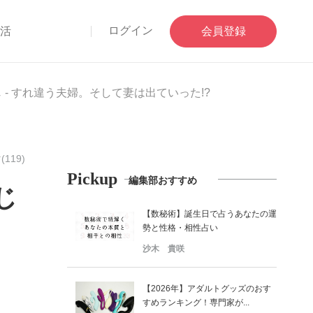
ログイン
部活
会員登録
- すれ違う夫婦。そして妻は出ていった!?
119)
Pickup
編集部おすすめ
じ
【数秘術】誕生日で占うあなたの運
勢と性格・相性占い
沙木 貴咲
【2026年】アダルトグッズのおす
すめランキング！専門家が...