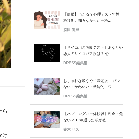
【簡単】当たる!? 心理テストで性
格診断。知らなかった性格...
脇田 尚揮
【サイコパス診断テスト】あなたや
恋人のサイコパス度は？ 心...
DRESS編集部
おしゃれな吸うやつ決定版！ バレ
ない・かわいい・機能的。ワ...
DRESS編集部
せら
【ハプニングバー体験談】料金・危
ない？ 10年通った私が教...
鈴木 リズ
かけ