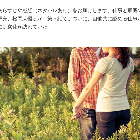
あらすじや感想（ネタバレあり）をお届けします。仕事と家庭
戸亮、松岡茉優ほか。第９話ではついに、自他共に認める仕事
には変化が訪れていた。