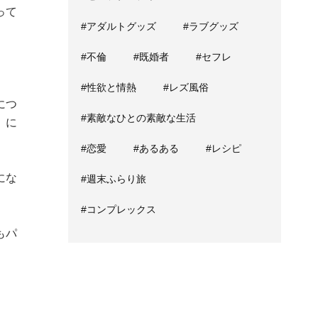
って
#アダルトグッズ
#ラブグッズ
#不倫
#既婚者
#セフレ
#性欲と情熱
#レズ風俗
につ
#素敵なひとの素敵な生活
）に
#恋愛
#あるある
#レシピ
にな
#週末ふらり旅
#コンプレックス
もパ