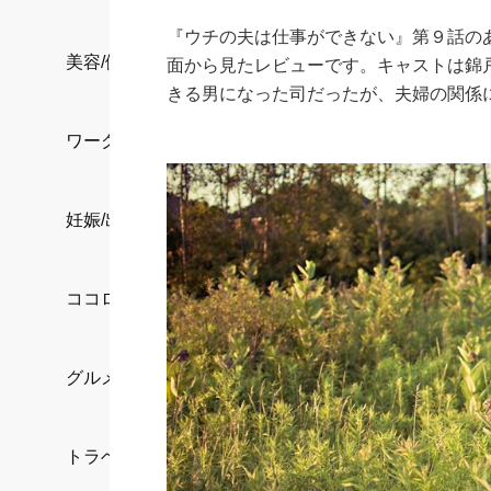
『ウチの夫は仕事ができない』第９話の
美容/健康
面から見たレビューです。キャストは錦
きる男になった司だったが、夫婦の関係
ワークスタイル
妊娠/出産/家族
ココロ/カラダ
グルメ
トラベル