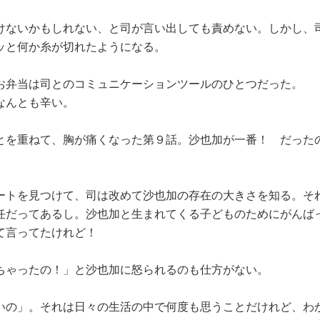
けないかもしれない、と司が言い出しても責めない。しかし、
ッと何か糸が切れたようになる。
お弁当は司とのコミュニケーションツールのひとつだった。
なんとも辛い。
とを重ねて、胸が痛くなった第９話。沙也加が一番！ だった
ートを見つけて、司は改めて沙也加の存在の大きさを知る。そ
任だってあるし。沙也加と生まれてくる子どものためにがんば
て言ってたけれど！
ちゃったの！」と沙也加に怒られるのも仕方がない。
いの」。それは日々の生活の中で何度も思うことだけれど、わ