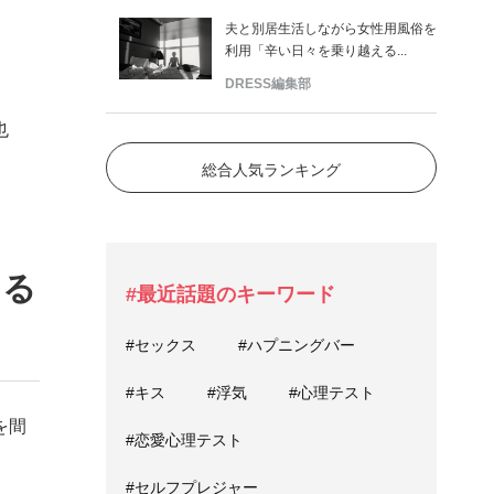
夫と別居生活しながら女性用風俗を
利用「辛い日々を乗り越える...
DRESS編集部
也
総合人気ランキング
きる
#最近話題のキーワード
#セックス
#ハプニングバー
#キス
#浮気
#心理テスト
を間
#恋愛心理テスト
#セルフプレジャー