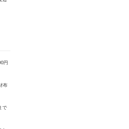
0円
財布
まで