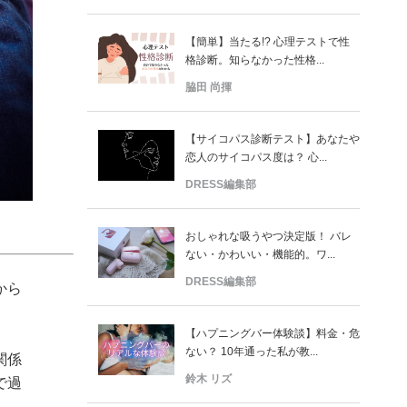
【簡単】当たる!? 心理テストで性
格診断。知らなかった性格...
脇田 尚揮
【サイコパス診断テスト】あなたや
恋人のサイコパス度は？ 心...
DRESS編集部
おしゃれな吸うやつ決定版！ バレ
ない・かわいい・機能的。ワ...
DRESS編集部
から
【ハプニングバー体験談】料金・危
ない？ 10年通った私が教...
関係
鈴木 リズ
で過