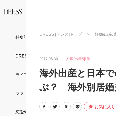
DRESS [ドレス]トップ
妊娠/出産/
特集記事
DRESS部活
2017.08.30
妊娠/出産/家族
海外出産と日本で
ライフスタイル
ぶ？ 海外別居婚
ファッション
お気に入り
恋愛/結婚/離婚