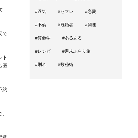
女
#浮気
#セフレ
#恋愛
#不倫
#既婚者
#開運
安で
#算命学
#あるある
#レシピ
#週末ふらり旅
ット
#別れ
#数秘術
も医
予約
で、
浸透