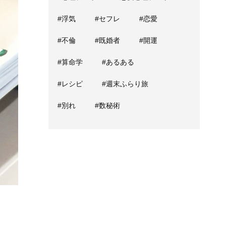
#浮気
#セフレ
#恋愛
#不倫
#既婚者
#開運
#算命学
#あるある
#レシピ
#週末ふらり旅
#別れ
#数秘術