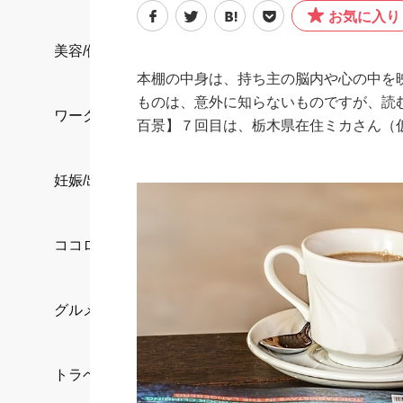
お気に入り
美容/健康
本棚の中身は、持ち主の脳内や心の中を
ものは、意外に知らないものですが、読
ワークスタイル
百景】７回目は、栃木県在住ミカさん（
妊娠/出産/家族
ココロ/カラダ
グルメ
トラベル