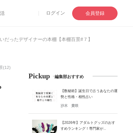
ログイン
部活
会員登録
いだったデザイナーの本棚【本棚百景#７】
(12)
Pickup
編集部おすすめ
。
【数秘術】誕生日で占うあなたの運
勢と性格・相性占い
沙木 貴咲
【2026年】アダルトグッズのおす
すめランキング！専門家が...