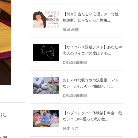
【簡単】当たる!? 心理テストで性
格診断。知らなかった性格...
脇田 尚揮
【サイコパス診断テスト】あなたや
恋人のサイコパス度は？ 心...
DRESS編集部
おしゃれな吸うやつ決定版！ バレ
ない・かわいい・機能的。ワ...
DRESS編集部
【ハプニングバー体験談】料金・危
出し
ない？ 10年通った私が教...
鈴木 リズ