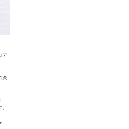
ロデ
の決
す
す。
か