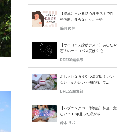
【簡単】当たる!? 心理テストで性
格診断。知らなかった性格...
脇田 尚揮
【サイコパス診断テスト】あなたや
恋人のサイコパス度は？ 心...
DRESS編集部
おしゃれな吸うやつ決定版！ バレ
ない・かわいい・機能的。ワ...
DRESS編集部
【ハプニングバー体験談】料金・危
ない？ 10年通った私が教...
鈴木 リズ