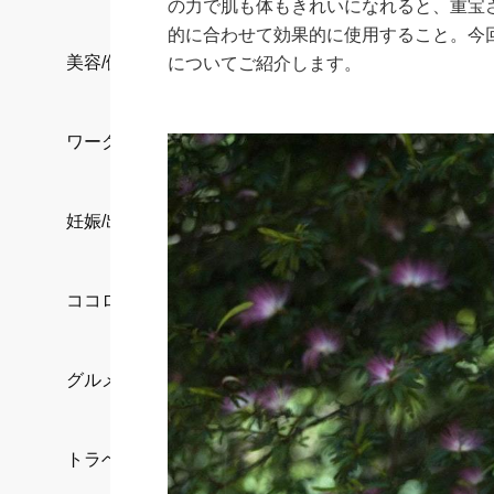
の力で肌も体もきれいになれると、重宝
的に合わせて効果的に使用すること。今
美容/健康
についてご紹介します。
ワークスタイル
妊娠/出産/家族
ココロ/カラダ
グルメ
トラベル