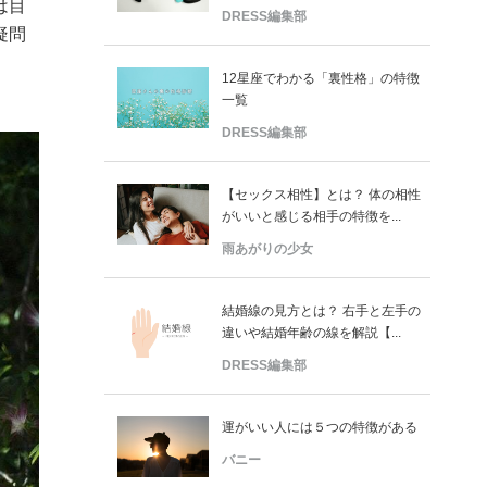
は目
DRESS編集部
疑問
12星座でわかる「裏性格」の特徴
一覧
DRESS編集部
【セックス相性】とは？ 体の相性
がいいと感じる相手の特徴を...
雨あがりの少女
結婚線の見方とは？ 右手と左手の
違いや結婚年齢の線を解説【...
DRESS編集部
運がいい人には５つの特徴がある
バニー