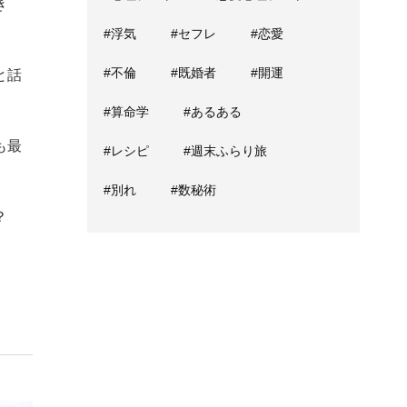
き
#浮気
#セフレ
#恋愛
#不倫
#既婚者
#開運
と話
#算命学
#あるある
も最
#レシピ
#週末ふらり旅
#別れ
#数秘術
？