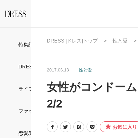
DRESS [ドレス]トップ
性と愛
特集記事
DRESS部活
2017.06.13
性と愛
女性がコンドーム
ライフスタイル
2/2
ファッション
お気に入り
恋愛/結婚/離婚