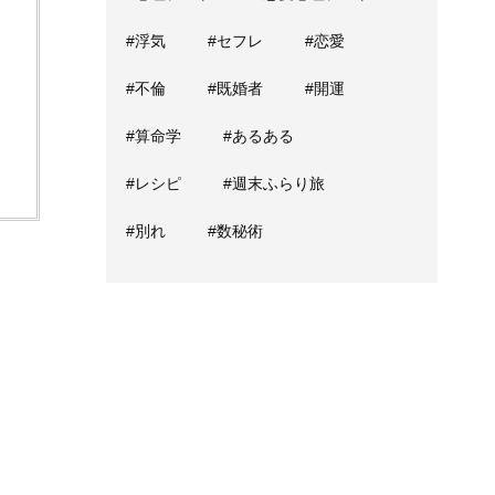
#浮気
#セフレ
#恋愛
#不倫
#既婚者
#開運
#算命学
#あるある
#レシピ
#週末ふらり旅
#別れ
#数秘術