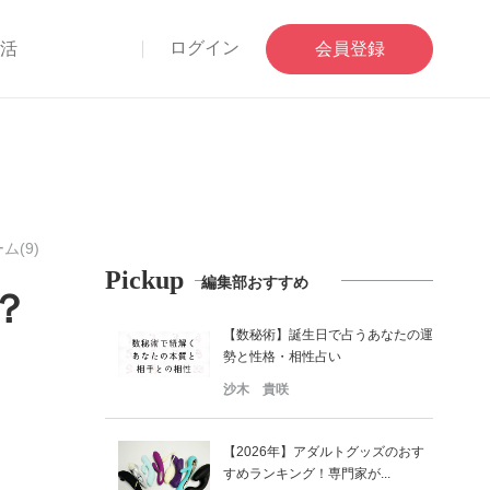
ログイン
部活
会員登録
ム(9)
Pickup
編集部おすすめ
？
【数秘術】誕生日で占うあなたの運
勢と性格・相性占い
沙木 貴咲
【2026年】アダルトグッズのおす
すめランキング！専門家が...