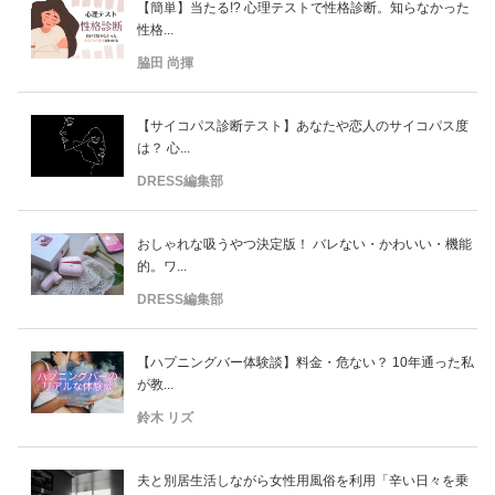
【簡単】当たる!? 心理テストで性格診断。知らなかった
性格...
脇田 尚揮
【サイコパス診断テスト】あなたや恋人のサイコパス度
は？ 心...
DRESS編集部
おしゃれな吸うやつ決定版！ バレない・かわいい・機能
的。ワ...
DRESS編集部
【ハプニングバー体験談】料金・危ない？ 10年通った私
が教...
鈴木 リズ
夫と別居生活しながら女性用風俗を利用「辛い日々を乗