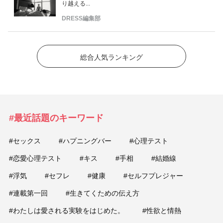
り越える...
DRESS編集部
総合人気ランキング
#最近話題のキーワード
#セックス
#ハプニングバー
#心理テスト
#恋愛心理テスト
#キス
#手相
#結婚線
#浮気
#セフレ
#健康
#セルフプレジャー
#連載第一回
#生きてくための伝え方
#わたしは愛される実験をはじめた。
#性欲と情熱