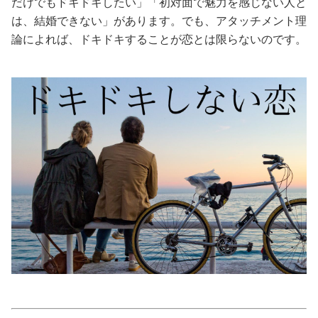
だけでもドキドキしたい」「初対面で魅力を感じない人と
は、結婚できない」があります。でも、アタッチメント理
美容/健康
論によれば、ドキドキすることが恋とは限らないのです。
ワークスタイル
妊娠/出産/家族
ココロ/カラダ
グルメ
トラベル
カルチャー/エンタメ