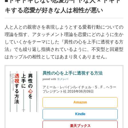
■ドキドキしない恋愛がイヤな人 × ドキド
キする恋愛が好きな人は相性が悪い
人と人との親密さを表現しようとする愛着行動についての
理論を指す、アタッチメント理論を恋愛にどのように生か
していくかをテーマにした『異性の心を上手に透視する方
法』でも繰り返し指摘されているように、不安型と回避型
はカップルの相性としてはあまり良くありません。
異性の心を上手に透視する方法
posted with
ヨメレバ
アミール・レバイン/レイチェル・S．F．ヘラー
プレジデント社 2016年06月09日
Amazon
Kindle
楽天ブックス