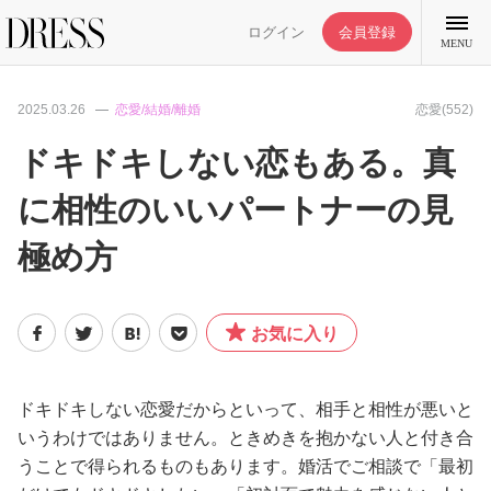
ログイン
会員登録
MENU
2025.03.26
恋愛/結婚/離婚
恋愛(552)
ドキドキしない恋もある。真
に相性のいいパートナーの見
特集記事
極め方
DRESS部活
お気に入り
ライフスタイル
ファッション
ドキドキしない恋愛だからといって、相手と相性が悪いと
いうわけではありません。ときめきを抱かない人と付き合
うことで得られるものもあります。婚活でご相談で「最初
恋愛/結婚/離婚