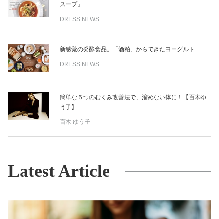
スープ』
DRESS NEWS
新感覚の発酵食品。「酒粕」からできたヨーグルト
DRESS NEWS
簡単な５つのむくみ改善法で、溜めない体に！【百木ゆ
う子】
百木 ゆう子
Latest Article