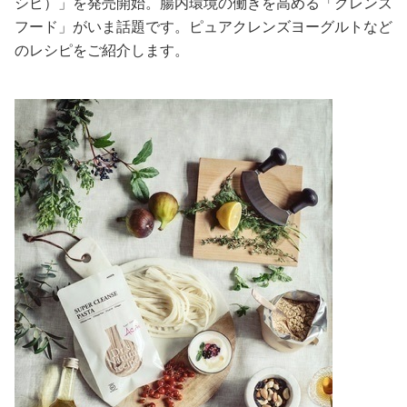
シピ）」を発売開始。腸内環境の働きを高める「クレンズ
フード」がいま話題です。ピュアクレンズヨーグルトなど
美容/健康
のレシピをご紹介します。
ワークスタイル
妊娠/出産/家族
ココロ/カラダ
グルメ
トラベル
カルチャー/エンタメ