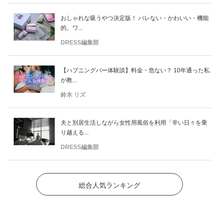
おしゃれな吸うやつ決定版！ バレない・かわいい・機能
的。ワ...
DRESS編集部
【ハプニングバー体験談】料金・危ない？ 10年通った私
が教...
鈴木 リズ
夫と別居生活しながら女性用風俗を利用「辛い日々を乗
り越える...
DRESS編集部
総合人気ランキング