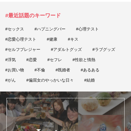
#最近話題のキーワード
#セックス
#ハプニングバー
#心理テスト
#恋愛心理テスト
#健康
#キス
#セルフプレジャー
#アダルトグッズ
#ラブグッズ
#浮気
#恋愛
#セフレ
#性欲と情熱
#お買い物
#不倫
#既婚者
#あるある
#がん
#偏屈女のやっかいな日々
#結婚