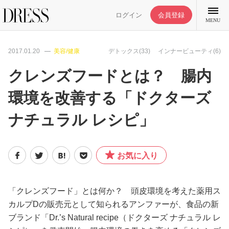
ログイン
会員登録
MENU
2017.01.20
美容/健康
デトックス(33)
インナービューティ(6)
クレンズフードとは？ 腸内
環境を改善する「ドクターズ
特集記事
ナチュラル レシピ」
DRESS部活
お気に入り
ライフスタイル
ファッション
「クレンズフード」とは何か？ 頭皮環境を考えた薬用ス
カルプDの販売元として知られるアンファーが、食品の新
ブランド「Dr.’s Natural recipe（ドクターズ ナチュラル レ
恋愛/結婚/離婚