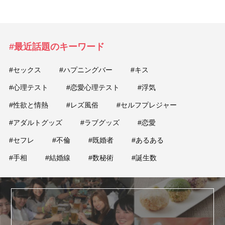
#最近話題のキーワード
#セックス
#ハプニングバー
#キス
#心理テスト
#恋愛心理テスト
#浮気
#性欲と情熱
#レズ風俗
#セルフプレジャー
#アダルトグッズ
#ラブグッズ
#恋愛
#セフレ
#不倫
#既婚者
#あるある
#手相
#結婚線
#数秘術
#誕生数