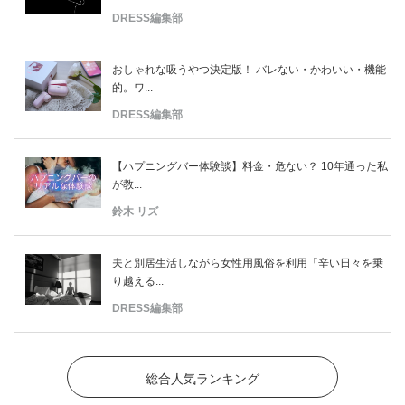
DRESS編集部
おしゃれな吸うやつ決定版！ バレない・かわいい・機能
的。ワ...
DRESS編集部
【ハプニングバー体験談】料金・危ない？ 10年通った私
が教...
鈴木 リズ
夫と別居生活しながら女性用風俗を利用「辛い日々を乗
り越える...
DRESS編集部
総合人気ランキング