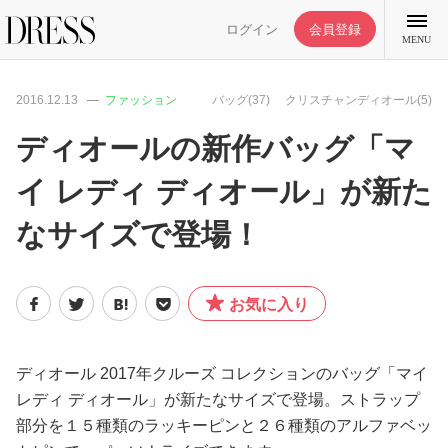
ログイン
会員登録
MENU
2016.12.13
ファッション
バッグ(37)
クリスチャンディオール(5)
ディオールの新作バッグ「マ
イ レディ ディオール」が新た
特集記事
なサイズで登場！
DRESS部活
お気に入り
ライフスタイル
ファッション
ディオール 2017年クルーズ コレクションのバッグ「マイ
レディ ディオール」が新たなサイズで登場。ストラップ
部分を１５種類のラッキーピンと２６種類のアルファベッ
恋愛/結婚/離婚