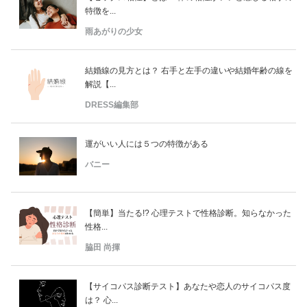
特徴を...
雨あがりの少女
結婚線の見方とは？ 右手と左手の違いや結婚年齢の線を
解説【...
DRESS編集部
運がいい人には５つの特徴がある
バニー
【簡単】当たる!? 心理テストで性格診断。知らなかった
性格...
脇田 尚揮
【サイコパス診断テスト】あなたや恋人のサイコパス度
は？ 心...