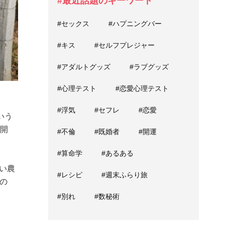
#最近話題のキーワード
#セックス
#ハプニングバー
#キス
#セルフプレジャー
#アダルトグッズ
#ラブグッズ
#心理テスト
#恋愛心理テスト
#浮気
#セフレ
#恋愛
いう
を開
#不倫
#既婚者
#開運
#算命学
#あるある
若い農
#レシピ
#週末ふらり旅
の
#別れ
#数秘術