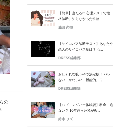
【簡単】当たる!? 心理テストで性
格診断。知らなかった性格...
脇田 尚揮
【サイコパス診断テスト】あなたや
恋人のサイコパス度は？ 心...
DRESS編集部
おしゃれな吸うやつ決定版！ バレ
ない・かわいい・機能的。ワ...
DRESS編集部
らの
【ハプニングバー体験談】料金・危
妹
ない？ 10年通った私が教...
鈴木 リズ