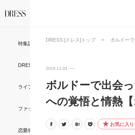
DRESS [ドレス]トップ
ボルドーで
特集記事
DRESS部活
2016.11.01
ボルドーで出会っ
ライフスタイル
への覚悟と情熱【
ファッション
お気に入り
恋愛/結婚/離婚