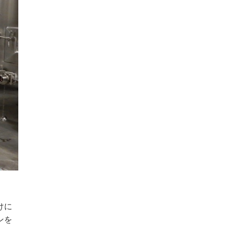
けに
ンを