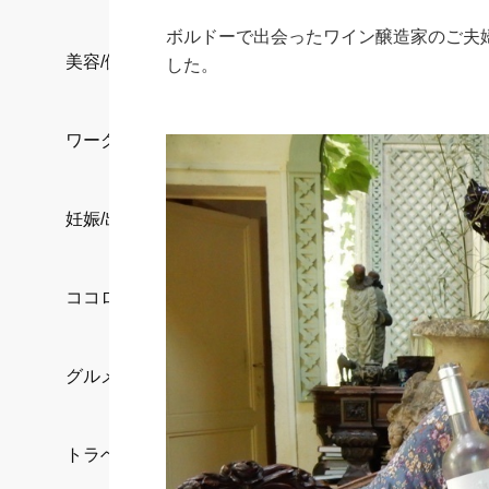
ボルドーで出会ったワイン醸造家のご夫
美容/健康
した。
ワークスタイル
妊娠/出産/家族
ココロ/カラダ
グルメ
トラベル