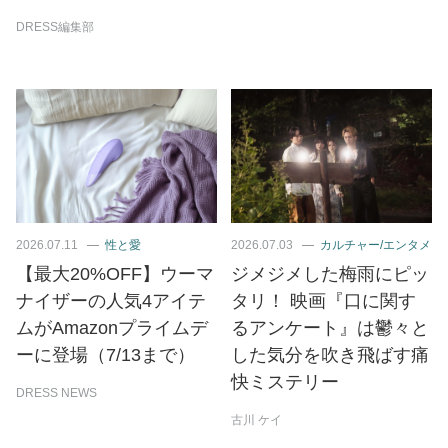
DRESS編集部
2026.07.11
性と愛
2026.07.03
カルチャー/エンタメ
【最大20%OFF】ウーマ
ジメジメした梅雨にピッ
ナイザーの人気4アイテ
タリ！ 映画『口に関す
ムがAmazonプライムデ
るアンケート』は鬱々と
ーに登場（7/13まで）
した気分を吹き飛ばす痛
快ミステリー
DRESS NEWS
古川 ケイ