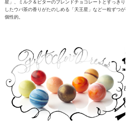
星」、ミルク＆ビターのブレンドチョコレートとすっきり
したウバ茶の香りがたのしめる「天王星」など一粒ずつが
美容/健康
個性的。
ワークスタイル
妊娠/出産/家族
ココロ/カラダ
グルメ
トラベル
カルチャー/エンタメ