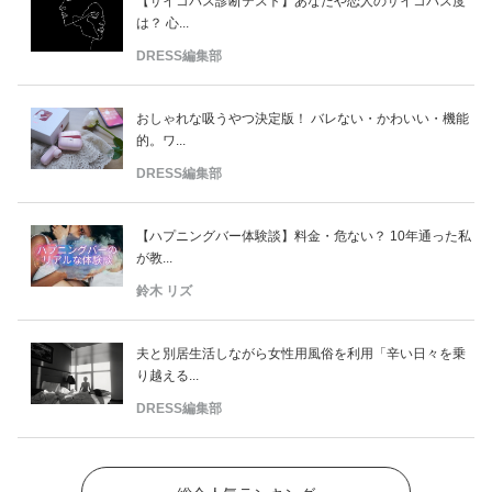
【サイコパス診断テスト】あなたや恋人のサイコパス度
は？ 心...
DRESS編集部
おしゃれな吸うやつ決定版！ バレない・かわいい・機能
的。ワ...
DRESS編集部
【ハプニングバー体験談】料金・危ない？ 10年通った私
が教...
鈴木 リズ
夫と別居生活しながら女性用風俗を利用「辛い日々を乗
り越える...
DRESS編集部