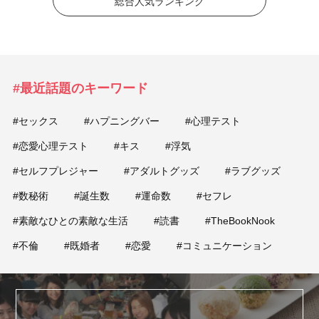
総合人気ランキング
#最近話題のキーワード
#セックス
#ハプニングバー
#心理テスト
#恋愛心理テスト
#キス
#浮気
#セルフプレジャー
#アダルトグッズ
#ラブグッズ
#数秘術
#誕生数
#運命数
#セフレ
#素敵なひとの素敵な生活
#読書
#TheBookNook
#不倫
#既婚者
#恋愛
#コミュニケーション