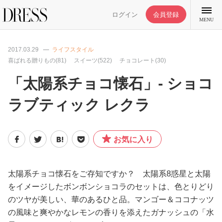
ログイン
会員登録
MENU
2017.03.29
ライフスタイル
喜ばれる贈りもの(81)
スイーツ(522)
チョコレート(30)
「太陽系チョコ懐石」- ショコ
特集記事
ラブティック レクラ
DRESS部活
お気に入り
ライフスタイル
太陽系チョコ懐石をご存知ですか？ 太陽系8惑星と太陽
ファッション
をイメージしたボンボンショコラのセットは、色とりどり
のツヤが美しい、華のあるひと品。マンゴー＆ココナッツ
恋愛/結婚/離婚
の風味と爽やかなレモンの香りを添えたガナッシュの「水