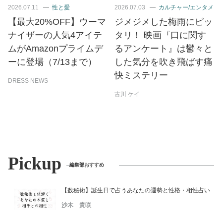
2026.07.11
性と愛
2026.07.03
カルチャー/エンタメ
【最大20%OFF】ウーマ
ジメジメした梅雨にピッ
ナイザーの人気4アイテ
タリ！ 映画『口に関す
ムがAmazonプライムデ
るアンケート』は鬱々と
ーに登場（7/13まで）
した気分を吹き飛ばす痛
快ミステリー
DRESS NEWS
古川 ケイ
Pickup
編集部おすすめ
【数秘術】誕生日で占うあなたの運勢と性格・相性占い
沙木 貴咲