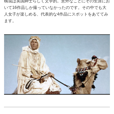
構成は英国紳士らしく文学的。意外なことにその生涯にお
いて16作品しか撮っていなかったのです。その中でも大
美容/健康
人女子が楽しめる、代表的な4作品にスポットをあててみ
ます。
ワークスタイル
妊娠/出産/家族
ココロ/カラダ
グルメ
トラベル
カルチャー/エンタメ