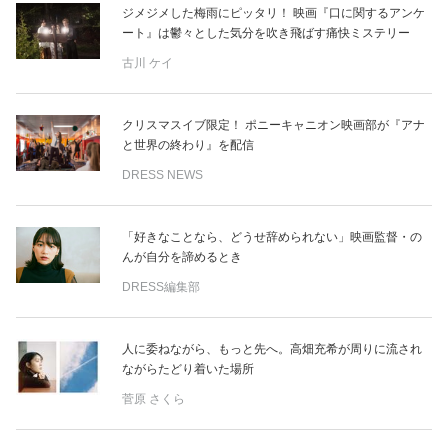
ジメジメした梅雨にピッタリ！ 映画『口に関するアンケ
ート』は鬱々とした気分を吹き飛ばす痛快ミステリー
古川 ケイ
クリスマスイブ限定！ ポニーキャニオン映画部が『アナ
と世界の終わり』を配信
DRESS NEWS
「好きなことなら、どうせ辞められない」映画監督・の
んが自分を諦めるとき
DRESS編集部
人に委ねながら、もっと先へ。高畑充希が周りに流され
ながらたどり着いた場所
菅原 さくら