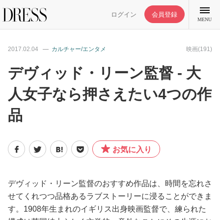
ログイン
会員登録
MENU
2017.02.04
カルチャー/エンタメ
映画(191)
デヴィッド・リーン監督 - 大
人女子なら押さえたい4つの作
特集記事
品
DRESS部活
お気に入り
ライフスタイル
ファッション
デヴィッド・リーン監督のおすすめ作品は、時間を忘れさ
せてくれつつ品格あるラブストーリーに浸ることができま
す。1908年生まれのイギリス出身映画監督で、練られた
恋愛/結婚/離婚