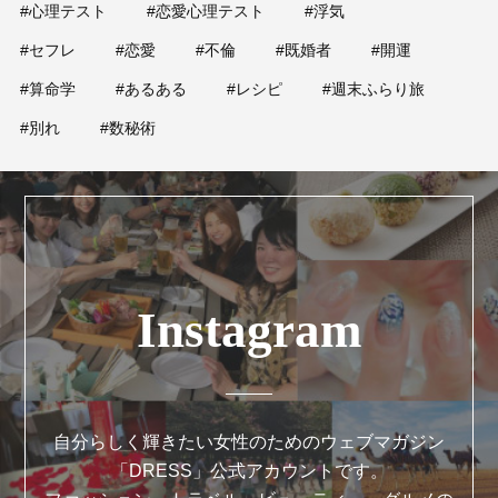
#心理テスト
#恋愛心理テスト
#浮気
#セフレ
#恋愛
#不倫
#既婚者
#開運
#算命学
#あるある
#レシピ
#週末ふらり旅
#別れ
#数秘術
Instagram
自分らしく輝きたい女性のためのウェブマガジン
「DRESS」公式アカウントです。