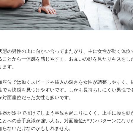
状態の男性の上に向かい合ってまたがり、主に女性が動く体位
ることから一体感を感じやすく、お互いの顔を見たりキスをし
ります。
面座位では動くスピードや挿入の深さを女性が調整しやすく、
性でも快感を見つけやすいです。しかも長持ちしにくい男性で
が対面座位だった女性も多いです。
性器が途中で抜けてしまう事故も起こりにくく、上手に腰を動
ことへの苦手意識が強い人も、対面座位がワンパターンになり
知らないだけなのかもしれません。