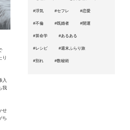
#浮気
#セフレ
#恋愛
#不倫
#既婚者
#開運
#算命学
#あるある
#レシピ
#週末ふらり旅
で
たり
#別れ
#数秘術
挿入
も我
かせ
がち