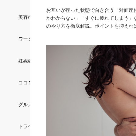
お互いが座った状態で向き合う「対面座
美容/健康
かわからない」「すぐに疲れてしまう」
のやり方を徹底解説。ポイントを抑えれ
ワークスタイル
妊娠/出産/家族
ココロ/カラダ
グルメ
トラベル