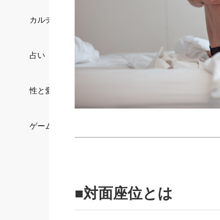
カルチャー/エンタメ
占い
性と愛
ゲーム
■対面座位とは