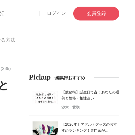
ログイン
部活
会員登録
なる方法
285)
Pickup
編集部おすすめ
と
【数秘術】誕生日で占うあなたの運
勢と性格・相性占い
沙木 貴咲
【2026年】アダルトグッズのおす
すめランキング！専門家が...