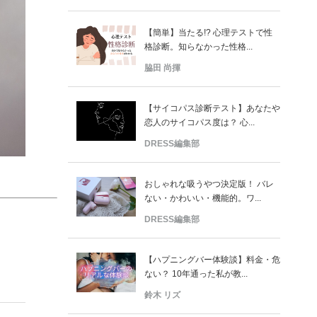
【簡単】当たる!? 心理テストで性
格診断。知らなかった性格...
脇田 尚揮
【サイコパス診断テスト】あなたや
恋人のサイコパス度は？ 心...
DRESS編集部
おしゃれな吸うやつ決定版！ バレ
ない・かわいい・機能的。ワ...
DRESS編集部
【ハプニングバー体験談】料金・危
ない？ 10年通った私が教...
鈴木 リズ