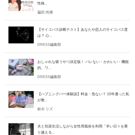
性格...
脇田 尚揮
【サイコパス診断テスト】あなたや恋人のサイコパス度
は？ 心...
DRESS編集部
おしゃれな吸うやつ決定版！ バレない・かわいい・機能
的。ワ...
DRESS編集部
【ハプニングバー体験談】料金・危ない？ 10年通った私
が教...
鈴木 リズ
夫と別居生活しながら女性用風俗を利用「辛い日々を乗
り越える...