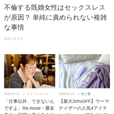
不倫する既婚女性はセックスレス
が原因？ 単純に責められない複雑
な事情
おおしま りえ
2026.07.17
ライフスタイル
2026.07.11
性と愛
「仕事以外、できないん
【最大20%OFF】ウーマ
ですよ」Re.muse・勝友
ナイザーの人気4アイテ