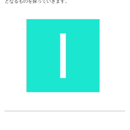
となるものを探っていきます。
美容/健康
ワークスタイル
妊娠/出産/家族
ココロ/カラダ
グルメ
トラベル
カルチャー/エンタメ