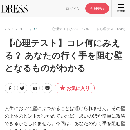
ログイン
会員登録
MENU
2020.12.01
占い
心理テスト(583)
シルエット心理テスト(249)
【心理テスト】コレ何にみえ
る？ あなたの行く手を阻む壁
特集記事
となるものがわかる
DRESS部活
お気に入り
ライフスタイル
ファッション
人生において壁にぶつかることは避けられません。その壁
の正体のヒントがつかめていれば、思いのほか簡単に攻略
できるかもしれません。今回は、あなたの行く手を阻む壁
恋愛/結婚/離婚